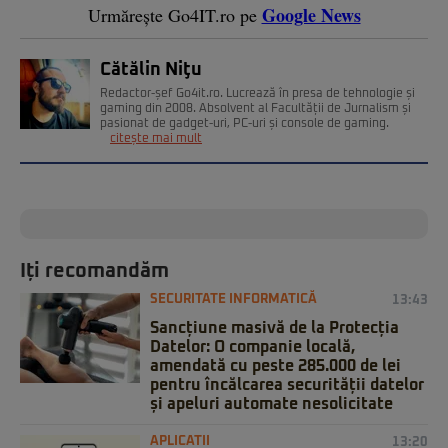
Google News
Urmărește Go4IT.ro pe
Cătălin Niţu
Redactor-șef Go4it.ro. Lucrează în presa de tehnologie și
gaming din 2008. Absolvent al Facultății de Jurnalism și
pasionat de gadget-uri, PC-uri și console de gaming.
citește mai mult
Iți recomandăm
SECURITATE INFORMATICĂ
13:43
Sancțiune masivă de la Protecția
Datelor: O companie locală,
amendată cu peste 285.000 de lei
pentru încălcarea securității datelor
și apeluri automate nesolicitate
APLICATII
13:20