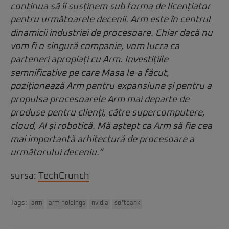
continua să îi susținem sub forma de licențiator
pentru următoarele decenii. Arm este în centrul
dinamicii industriei de procesoare. Chiar dacă nu
vom fi o singură companie, vom lucra ca
parteneri apropiați cu Arm. Investițiile
semnificative pe care Masa le-a făcut,
poziționează Arm pentru expansiune și pentru a
propulsa procesoarele Arm mai departe de
produse pentru clienți, către supercomputere,
cloud, AI și robotică. Mă aștept ca Arm să fie cea
mai importantă arhitectură de procesoare a
următorului deceniu.”
sursa:
TechCrunch
Tags:
arm
arm holdings
nvidia
softbank