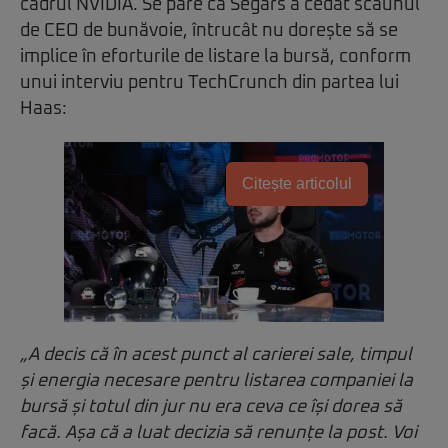
cadrul NVIDIA. Se pare că Segars a cedat scaunul
de CEO de bunăvoie, întrucât nu dorește să se
implice în eforturile de listare la bursă, conform
unui interviu pentru TechCrunch din partea lui
Haas:
Citește articolul
„A decis că în acest punct al carierei sale, timpul
și energia necesare pentru listarea companiei la
bursă și totul din jur nu era ceva ce își dorea să
facă. Așa că a luat decizia să renunțe la post. Voi