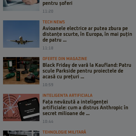
pentru șoferi
11:20
TECH NEWS
Avioanele electrice ar putea zbura pe
distanțe scurte, în Europa, în mai puțin
de patru ...
11:18
OFERTE DIN MAGAZINE
Black Friday de vară la Kaufland: Patru
scule Parkside pentru proiectele de
acasă cu prețuri ...
10:59
INTELIGENTA ARTIFICIALA
Fața nevăzută a inteligenței
artificiale: cum a distrus Anthropic în
secret milioane de ...
10:44
TEHNOLOGIE MILITARĂ