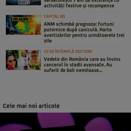
sărbătorește 7 ani de existență cu
activități festive și recompense
CAPITAL.RO
ANM schimbă prognoza: furtuni
puternice după caniculă. Harta
avertizărilor pentru următoarele trei
zile
CE SE ÎNTÂMPLĂ DOCTORE
Vedete din România care au învins
cancerul în stadii avansate. Au
suferit de boli nemiloase...
Cele mai noi articole