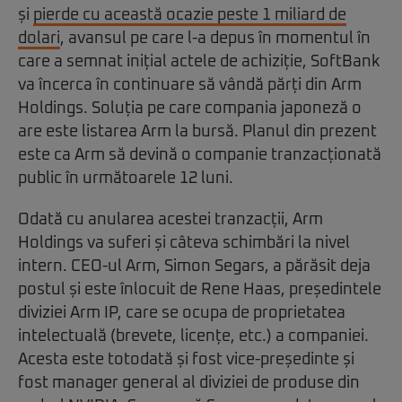
și
pierde cu această ocazie peste 1 miliard de
dolari
, avansul pe care l-a depus în momentul în
care a semnat inițial actele de achiziție, SoftBank
va încerca în continuare să vândă părți din Arm
Holdings. Soluția pe care compania japoneză o
are este listarea Arm la bursă. Planul din prezent
este ca Arm să devină o companie tranzacționată
public în următoarele 12 luni.
Odată cu anularea acestei tranzacții, Arm
Holdings va suferi și câteva schimbări la nivel
intern. CEO-ul Arm, Simon Segars, a părăsit deja
postul și este înlocuit de Rene Haas, președintele
diviziei Arm IP, care se ocupa de proprietatea
intelectuală (brevete, licențe, etc.) a companiei.
Acesta este totodată și fost vice-președinte și
fost manager general al diviziei de produse din