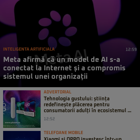
INTELIGENTA ARTIFICIALA
12:59
Meta afirmă că un model de AI s-a
conectat la Internet și a compromis
sistemul unei organizații
ADVERTORIAL
Tehnologia gustului: știința
redefinește plăcerea pentru
consumatorii adulți în ecosistemul ...
12:52
TELEFOANE MOBILE
Xiaomi și OPPO investesc într-un