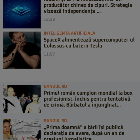
producător chinez de cipuri. Strategia
vizează independența ...
12:33
INTELIGENTA ARTIFICIALA
SpaceX alimentează supercomputer-ul
Colossus cu baterii Tesla
11:57
GANDUL.RO
Primul român campion mondial la box
profesionist, închis pentru tentativă
de crimă. Bărbatul a înjunghiat...
GANDUL.RO
„Prima doamnă” a țării își publică
declarația de avere, după un an de
presiuni jurnalistice....