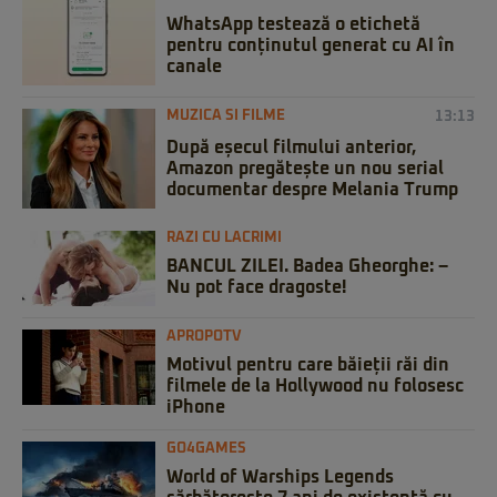
WhatsApp testează o etichetă
pentru conținutul generat cu AI în
canale
MUZICA SI FILME
13:13
După eșecul filmului anterior,
Amazon pregătește un nou serial
documentar despre Melania Trump
RAZI CU LACRIMI
BANCUL ZILEI. Badea Gheorghe: –
Nu pot face dragoste!
APROPOTV
Motivul pentru care băieții răi din
filmele de la Hollywood nu folosesc
iPhone
GO4GAMES
World of Warships Legends