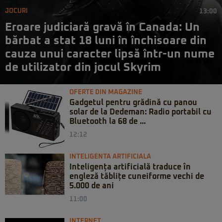
JOCURI
13:00
Eroare judiciară gravă în Canada: Un
bărbat a stat 18 luni în închisoare din
cauza unui caracter lipsă într-un nume
de utilizator din jocul Skyrim
OFERTE DIN MAGAZINE
Gadgetul pentru grădină cu panou
solar de la Dedeman: Radio portabil cu
Bluetooth la 68 de ...
12:12
INTELIGENTA ARTIFICIALA
Inteligența artificială traduce în
engleză tăblițe cuneiforme vechi de
5.000 de ani
11:00
INTERNET