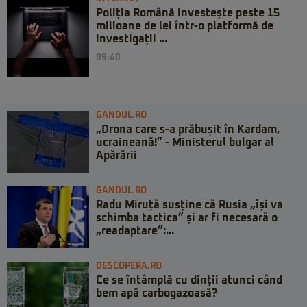
Poliția Română investește peste 15
milioane de lei într-o platformă de
investigații ...
09:40
GANDUL.RO
„Drona care s-a prăbușit în Kardam,
ucraineană!” - Ministerul bulgar al
Apărării
GANDUL.RO
Radu Miruță susține că Rusia „își va
schimba tactica” și ar fi necesară o
„readaptare”:...
DESCOPERA.RO
Ce se întâmplă cu dinții atunci când
bem apă carbogazoasă?