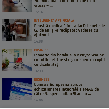
’90 România la internetul de mare
viteză – ...
15:14
INTELIGENTA ARTIFICIALA
Reușită medicală în Italia: O femeie de
82 de ani și-a recăpătat vederea cu
ajutorul ...
14:38
BUSINESS
Inovație din bambus în Kenya: Scaune
cu rotile ieftine și ușoare pentru copiii
cu dizabilități
14:33
BUSINESS
Comisia Europeană aprobă
achiziționarea integrală a eMAG de
către Naspers. Iulian Stanciu ...
14:06