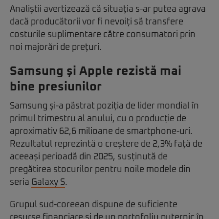
Analiștii avertizează că situația s-ar putea agrava
dacă producătorii vor fi nevoiți să transfere
costurile suplimentare către consumatori prin
noi majorări de prețuri.
Samsung și Apple rezistă mai
bine presiunilor
Samsung și-a păstrat poziția de lider mondial în
primul trimestru al anului, cu o producție de
aproximativ 62,6 milioane de smartphone-uri.
Rezultatul reprezintă o creștere de 2,3% față de
aceeași perioadă din 2025, susținută de
pregătirea stocurilor pentru noile modele din
seria
Galaxy S
.
Grupul sud-coreean dispune de suficiente
resurse financiare și de un portofoliu puternic în