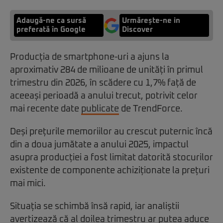
Adaugă-ne ca sursă
Urmărește-ne in
preferată în Google
Discover
Producția de smartphone-uri a ajuns la
aproximativ 284 de milioane de unități în primul
trimestru din 2026, în scădere cu 1,7% față de
aceeași perioadă a anului trecut, potrivit celor
mai recente date
publicate
de TrendForce.
Deși prețurile memoriilor au crescut puternic încă
din a doua jumătate a anului 2025, impactul
asupra producției a fost limitat datorită stocurilor
existente de componente achiziționate la prețuri
mai mici.
Situația se schimbă însă rapid, iar analiștii
avertizează că al doilea trimestru ar putea aduce