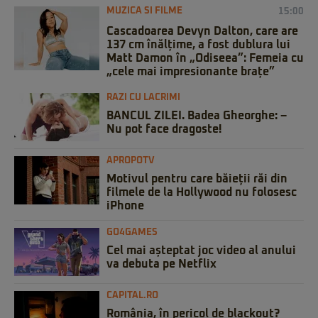
MUZICA SI FILME
15:00
Cascadoarea Devyn Dalton, care are
137 cm înălțime, a fost dublura lui
Matt Damon în „Odiseea”: Femeia cu
„cele mai impresionante brațe”
RAZI CU LACRIMI
BANCUL ZILEI. Badea Gheorghe: –
Nu pot face dragoste!
APROPOTV
Motivul pentru care băieții răi din
filmele de la Hollywood nu folosesc
iPhone
GO4GAMES
Cel mai așteptat joc video al anului
va debuta pe Netflix
CAPITAL.RO
România, în pericol de blackout?