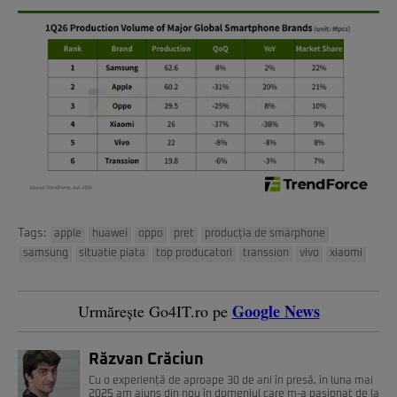
Tags:
apple
huawei
oppo
pret
producția de smarphone
samsung
situatie piata
top producatori
transsion
vivo
xiaomi
Google News
Urmărește Go4IT.ro pe
Răzvan Crăciun
Cu o experiență de aproape 30 de ani în presă, în luna mai
2025 am ajuns din nou în domeniul care m-a pasionat de la