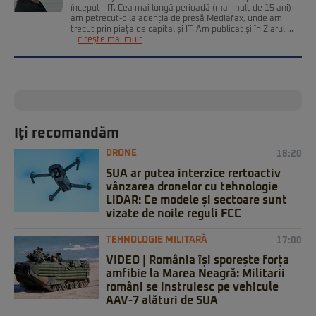
început - IT. Cea mai lungă perioadă (mai mult de 15 ani)
am petrecut-o la agenția de presă Mediafax, unde am
trecut prin piața de capital și IT. Am publicat și în Ziarul ...
citește mai mult
Iți recomandăm
DRONE
18:20
SUA ar putea interzice rertoactiv
vânzarea dronelor cu tehnologie
LiDAR: Ce modele și sectoare sunt
vizate de noile reguli FCC
TEHNOLOGIE MILITARĂ
17:00
VIDEO | România își sporește forța
amfibie la Marea Neagră: Militarii
români se instruiesc pe vehicule
AAV-7 alături de SUA