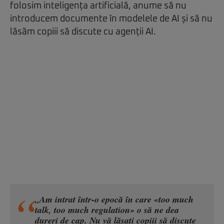
folosim inteligența artificială, anume să nu
introducem documente în modelele de AI și să nu
lăsăm copiii să discute cu agenții AI.
„Am intrat într-o epocă în care «too much
talk, too much regulation» o să ne dea
dureri de cap. Nu vă lăsați copiii să discute