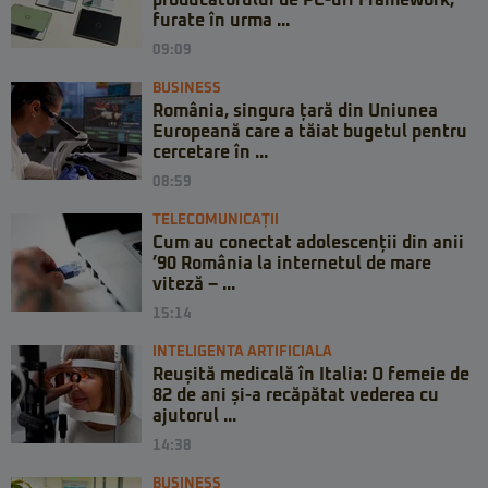
furate în urma ...
09:09
BUSINESS
România, singura țară din Uniunea
Europeană care a tăiat bugetul pentru
cercetare în ...
08:59
TELECOMUNICAȚII
Cum au conectat adolescenții din anii
’90 România la internetul de mare
viteză – ...
15:14
INTELIGENTA ARTIFICIALA
Reușită medicală în Italia: O femeie de
82 de ani și-a recăpătat vederea cu
ajutorul ...
14:38
BUSINESS