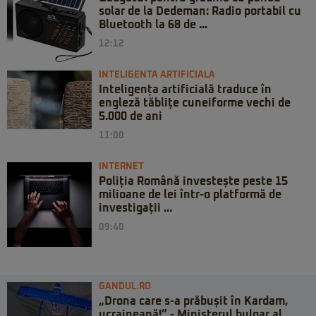
solar de la Dedeman: Radio portabil cu
Bluetooth la 68 de ...
12:12
INTELIGENTA ARTIFICIALA
Inteligența artificială traduce în
engleză tăblițe cuneiforme vechi de
5.000 de ani
11:00
INTERNET
Poliția Română investește peste 15
milioane de lei într-o platformă de
investigații ...
09:40
GANDUL.RO
„Drona care s-a prăbușit în Kardam,
ucraineană!” - Ministerul bulgar al