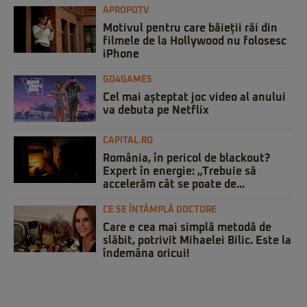
APROPOTV
Motivul pentru care băieții răi din
filmele de la Hollywood nu folosesc
iPhone
GO4GAMES
Cel mai așteptat joc video al anului
va debuta pe Netflix
CAPITAL.RO
România, în pericol de blackout?
Expert în energie: „Trebuie să
accelerăm cât se poate de...
CE SE ÎNTÂMPLĂ DOCTORE
Care e cea mai simplă metodă de
slăbit, potrivit Mihaelei Bilic. Este la
îndemâna oricui!