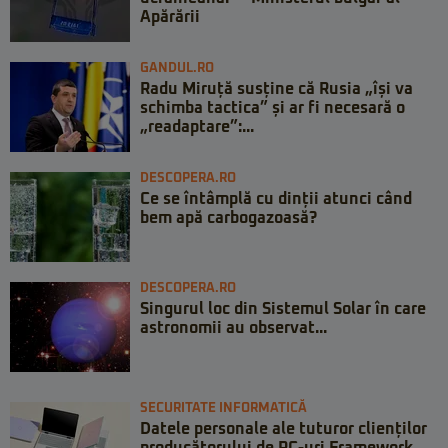
Apărării
GANDUL.RO
Radu Miruță susține că Rusia „își va
schimba tactica” și ar fi necesară o
„readaptare”:...
DESCOPERA.RO
Ce se întâmplă cu dinții atunci când
bem apă carbogazoasă?
DESCOPERA.RO
Singurul loc din Sistemul Solar în care
astronomii au observat...
SECURITATE INFORMATICĂ
Datele personale ale tuturor clienților
producătorului de PC-uri Framework,