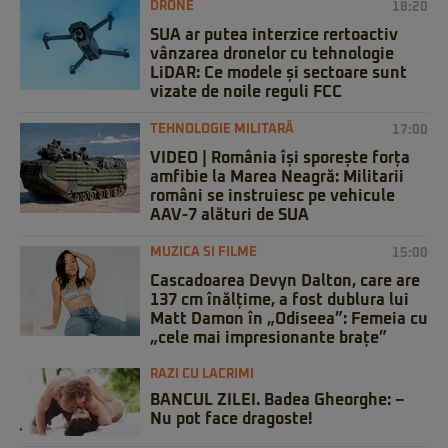
DRONE
18:20
SUA ar putea interzice rertoactiv
vânzarea dronelor cu tehnologie
LiDAR: Ce modele și sectoare sunt
vizate de noile reguli FCC
TEHNOLOGIE MILITARĂ
17:00
VIDEO | România își sporește forța
amfibie la Marea Neagră: Militarii
români se instruiesc pe vehicule
AAV-7 alături de SUA
MUZICA SI FILME
15:00
Cascadoarea Devyn Dalton, care are
137 cm înălțime, a fost dublura lui
Matt Damon în „Odiseea”: Femeia cu
„cele mai impresionante brațe”
RAZI CU LACRIMI
BANCUL ZILEI. Badea Gheorghe: –
Nu pot face dragoste!