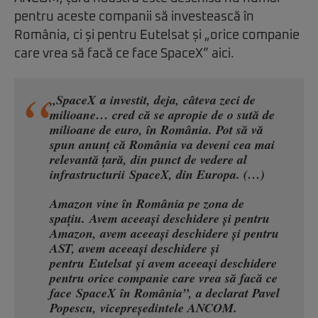
pentru aceste companii să investească în
România, ci și pentru Eutelsat și „orice companie
care vrea să facă ce face SpaceX” aici.
„SpaceX a investit, deja, câteva zeci de
milioane… cred că se apropie de o sută de
milioane de euro, în România. Pot să vă
spun anunț că România va deveni cea mai
relevantă țară, din punct de vedere al
infrastructurii SpaceX, din Europa. (…)
Amazon vine în România pe zona de
spațiu. Avem aceeași deschidere și pentru
Amazon, avem aceeași deschidere și pentru
AST, avem aceeași deschidere și
pentru Eutelsat și avem aceeași deschidere
pentru orice companie care vrea să facă ce
face SpaceX în România”, a declarat Pavel
Popescu, vicepreședintele ANCOM.