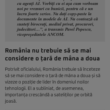
cu agenți AI. Vorbiți cu ei așa cum vorbeam
noi pe vremuri cu bunicii, pentru că e un
lucru foarte serios. Nu dați copy-paste la
documente în modele de AI. Nu contează că
sunteți birocrați, mediul privat, procurori,
judecători…”, a transmis Pavel Popescu,
vicepreședintele ANCOM.
România nu trebuie să se mai
considere o țară de mâna a doua
Potrivit oficialului, România trebuie să înceteze
să se mai considere o țară de mâna a doua și să
vizeze o poziție de lider în domeniul noilor
tehnologii. El a subliniat, de asemenea,
importanța crescândă a sateliților pe orbită
joasă.