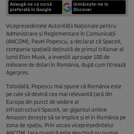
Adaugă-ne ca sursă
Urmărește-ne in
preferată în Google
Discover
Vicepreședintele Autorității Naționale pentru
Administrare și Reglementare în Comunicații
(ANCOM), Pavel Popescu, a declarat că SpaceX,
compania spațială deținută de
primul trilionar
al
lumii Elon Musk, a investit aproape 100 de
milioane de dolari în România, după cum titrează
Agerpres
.
Totodată, Popescu mai spune că România este
pe cale să devină cea mai relevantă țară din
Europa din punct de vedere al
infrastructurii SpaceX, iar gigantul online
Amazon dorește să se implice și el în România pe
zona de spațiu. Prin vocea vicepreședintelui
ANCOM, țara noastră este deschisă nu numai