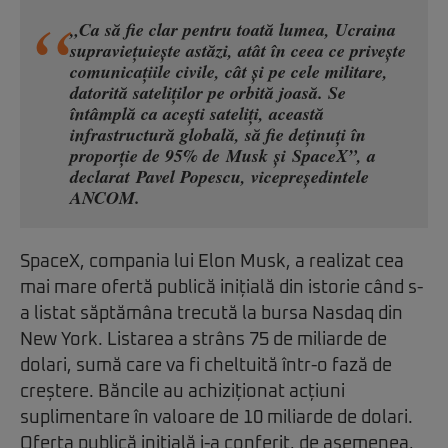
„Ca să fie clar pentru toată lumea, Ucraina
supraviețuiește astăzi, atât în ceea ce privește
comunicațiile civile, cât și pe cele militare,
datorită sateliților pe orbită joasă. Se
întâmplă ca acești sateliți, această
infrastructură globală, să fie deținuți în
proporție de 95% de Musk și SpaceX”, a
declarat Pavel Popescu, vicepreședintele
ANCOM.
SpaceX, compania lui Elon Musk, a realizat cea
mai mare ofertă publică inițială din istorie când s-
a listat săptămâna trecută la bursa Nasdaq din
New York.
Listarea
a strâns 75 de miliarde de
dolari, sumă care va fi cheltuită într-o fază de
creștere. Băncile au achiziționat acțiuni
suplimentare în valoare de 10 miliarde de dolari.
Oferta publică inițială i-a conferit, de asemenea,