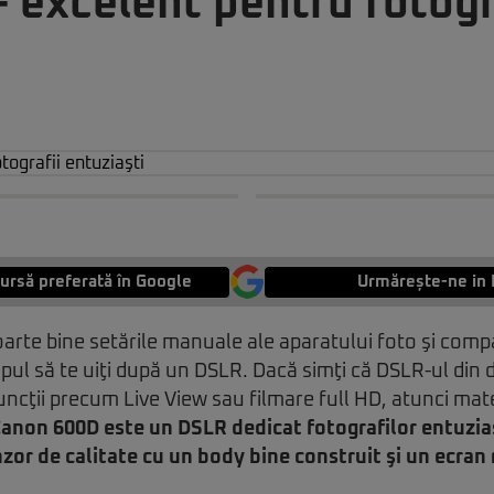
 excelent pentru fotogr
ursă preferată în Google
Urmărește-ne in 
arte bine setările manuale ale aparatului foto şi comp
ul să te uiţi după un DSLR. Dacă simţi că DSLR-ul din 
funcţii precum Live View sau filmare full HD, atunci mate
anon 600D este un DSLR dedicat fotografilor entuziaş
zor de calitate cu un body bine construit şi un ecran 