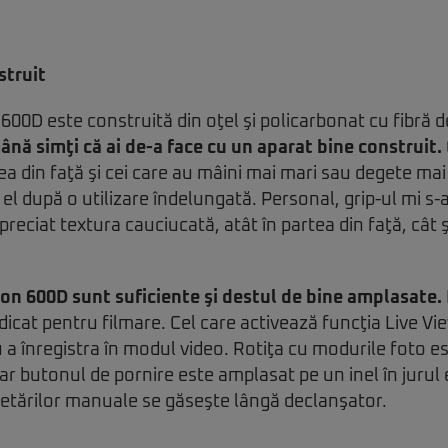
struit
600D este construită din oţel şi policarbonat cu fibră d
mână simţi că ai de-a face cu un aparat bine construit.
ea din faţă şi cei care au mâini mai mari sau degete mai
el după o utilizare îndelungată. Personal, grip-ul mi s-
reciat textura cauciucată, atât în partea din faţă, cât 
on 600D sunt suficiente şi destul de bine amplasate.
cat pentru filmare. Cel care activează funcţia Live Vi
u a înregistra în modul video. Rotiţa cu modurile foto e
 iar butonul de pornire este amplasat pe un inel în jurul 
setărilor manuale se găseşte lângă declanşator.