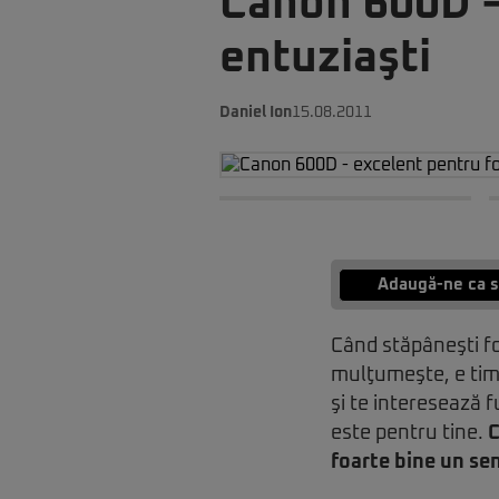
Canon 600D –
entuziaşti
Daniel Ion
15.08.2011
Adaugă-ne ca s
Când stăpâneşti fo
mulţumeşte, e timp
şi te interesează 
este pentru tine.
C
foarte bine un sen