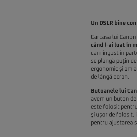
Un DSLR bine con
Carcasa lui Canon 
când l-ai luat în 
cam îngust în part
se plângă puţin de 
ergonomic şi am ap
de lângă ecran.
Butoanele lui Can
avem un buton dedi
este folosit pentr
şi uşor de folosit,
pentru ajustarea 