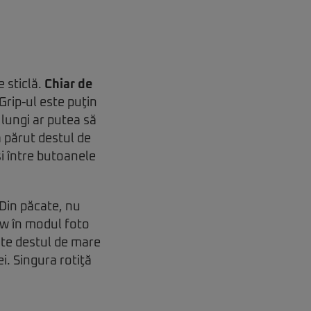
e sticlă.
Chiar de
Grip-ul este puţin
 lungi ar putea să
a părut destul de
şi între butoanele
Din păcate, nu
ew în modul foto
ste destul de mare
ei. Singura rotiţă