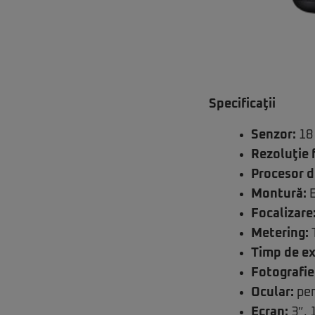
Specificaţii
Senzor:
18 
Rezoluţie 
Procesor d
Montură:
E
Focalizare
Metering:
T
Timp de e
Fotografier
Ocular:
pen
Ecran:
3″, 