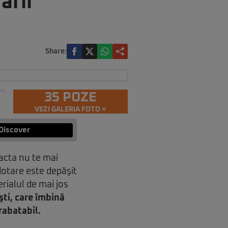
afii
Share:
35 POZE
VEZI GALERIA FOTO »
Discover
acta nu te mai
dotare este depăşit
rialul de mai jos
ti, care îmbină
rabatabil.