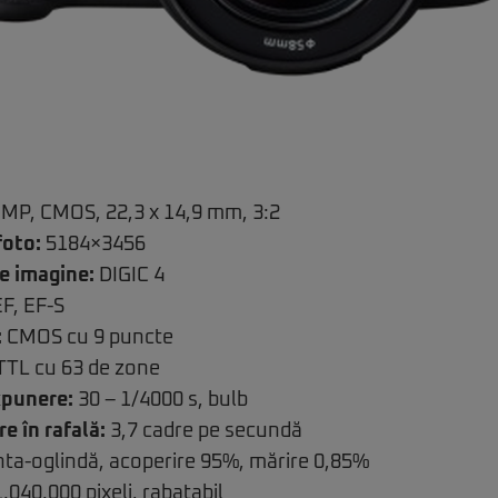
MP, CMOS, 22,3 x 14,9 mm, 3:2
foto:
5184×3456
e imagine:
DIGIC 4
F, EF-S
:
CMOS cu 9 puncte
TL cu 63 de zone
xpunere:
30 – 1/4000 s, bulb
e în rafală:
3,7 cadre pe secundă
ta-oglindă, acoperire 95%, mărire 0,85%
1.040.000 pixeli, rabatabil