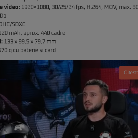
e video:
1920×1080, 30/25/24 fps, H.264, MOV, max. 3
Da
DHC/SDXC
120 mAh, aprox. 440 cadre
:
133 x 99,5 x 79,7 mm
70 g cu baterie şi card
Citește