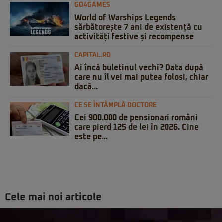
GO4GAMES
World of Warships Legends
sărbătorește 7 ani de existență cu
activități festive și recompense
CAPITAL.RO
Ai încă buletinul vechi? Data după
care nu îl vei mai putea folosi, chiar
dacă...
CE SE ÎNTÂMPLĂ DOCTORE
Cei 900.000 de pensionari români
care pierd 125 de lei în 2026. Cine
este pe...
Cele mai noi articole