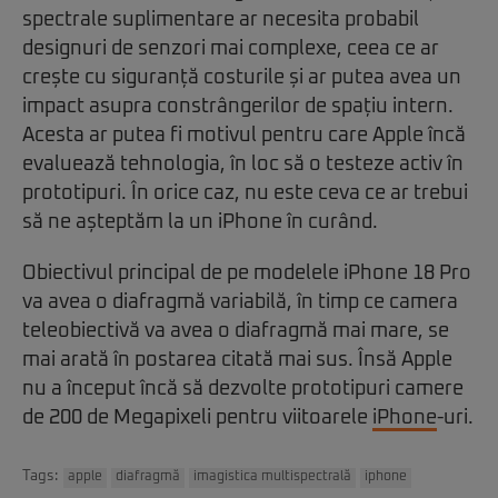
spectrale suplimentare ar necesita probabil
designuri de senzori mai complexe, ceea ce ar
crește cu siguranță costurile și ar putea avea un
impact asupra constrângerilor de spațiu intern.
Acesta ar putea fi motivul pentru care Apple încă
evaluează tehnologia, în loc să o testeze activ în
prototipuri. În orice caz, nu este ceva ce ar trebui
să ne așteptăm la un iPhone în curând.
Obiectivul principal de pe modelele iPhone 18 Pro
va avea o diafragmă variabilă, în timp ce camera
teleobiectivă va avea o diafragmă mai mare, se
mai arată în postarea citată mai sus. Însă Apple
nu a început încă să dezvolte prototipuri camere
de 200 de Megapixeli pentru viitoarele
iPhone
-uri.
Tags:
apple
diafragmă
imagistica multispectrală
iphone