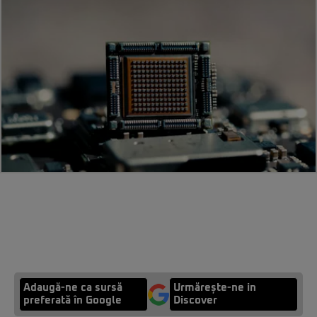
Adaugă-ne ca sursă
Urmărește-ne in
preferată în Google
Discover