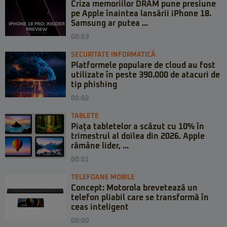
Criza memoriilor DRAM pune presiune
pe Apple înaintea lansării iPhone 18.
Samsung ar putea ...
00:03
SECURITATE INFORMATICĂ
Platformele populare de cloud au fost
utilizate în peste 390.000 de atacuri de
tip phishing
00:02
TABLETE
Piața tabletelor a scăzut cu 10% în
trimestrul al doilea din 2026. Apple
rămâne lider, ...
00:01
TELEFOANE MOBILE
Concept: Motorola brevetează un
telefon pliabil care se transformă în
ceas inteligent
00:00