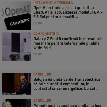
INTELIGENTA ARTIFICIALA
OpenAI extinde accesul gratuit la
ChatGPT și actualizează modelul GPT-
5.6 Sol pentru abonații ...
00:06
COMPONENTE PC
Galaxy Z Fold 8 confirmă interesul tot
mai mare pentru telefoanele pliabile
wide-fold
00:05
GANDUL.RO
Bolojan dă undă verde Transelectrica
să taie curentul companiilor, în
contextul crizei energetice. Cu cât...
GANDUL.RO
Primul român campion mondial la box