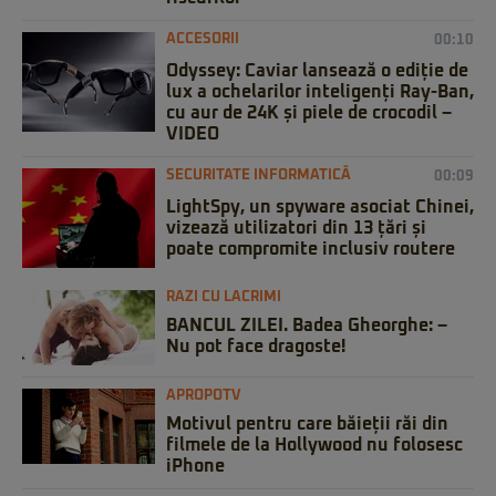
ACCESORII
00:10
Odyssey: Caviar lansează o ediție de
lux a ochelarilor inteligenți Ray-Ban,
cu aur de 24K și piele de crocodil –
VIDEO
SECURITATE INFORMATICĂ
00:09
LightSpy, un spyware asociat Chinei,
vizează utilizatori din 13 țări și
poate compromite inclusiv routere
RAZI CU LACRIMI
BANCUL ZILEI. Badea Gheorghe: –
Nu pot face dragoste!
APROPOTV
Motivul pentru care băieții răi din
filmele de la Hollywood nu folosesc
iPhone