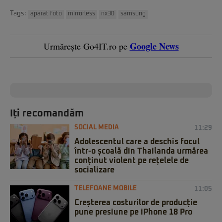
Tags:
aparat foto
mirrorless
nx30
samsung
Google News
Urmărește Go4IT.ro pe
Iți recomandăm
SOCIAL MEDIA
11:29
Adolescentul care a deschis focul
într-o școală din Thailanda urmărea
conținut violent pe rețelele de
socializare
TELEFOANE MOBILE
11:05
Creșterea costurilor de producție
pune presiune pe iPhone 18 Pro