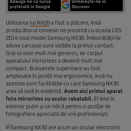
Adaugă-ne ca sursă
Urmărește-ne in
preferată în Google
Discover
Utilizarea
lui NX20
a fost o plăcere, însă
producătorul coreean ne prezintă cu ocazia CES
2014 noul model Samsung NX30. Îmbunătăţirile
aduse carcasei sunt vizibile la primul contact.
Grip-ul este mult mai generos, iar corpul
aparatului mirrorless a devenit mult mai
compact. Butoanele superioare au fost
amplasate în poziţii mai ergonomice, însă nu
acestea sunt facilităţile cu care Samsung NX30
vrea să iasă în evidenţă.
Avem aici primul aparat
foto mirrorless cu ocular rabatabil.
El iese în
exterior puţin şi se ridică pentru o poziţie de
fotografiere apreciată de unii profesionişti.