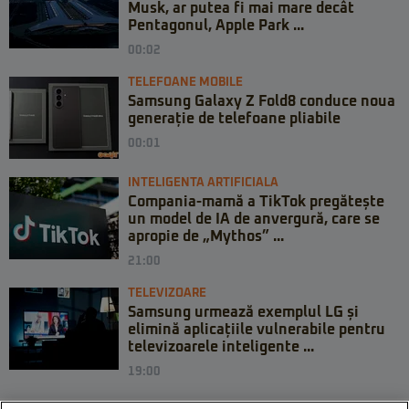
Musk, ar putea fi mai mare decât
Pentagonul, Apple Park ...
00:02
TELEFOANE MOBILE
Samsung Galaxy Z Fold8 conduce noua
generație de telefoane pliabile
00:01
INTELIGENTA ARTIFICIALA
Compania-mamă a TikTok pregătește
un model de IA de anvergură, care se
apropie de „Mythos” ...
21:00
TELEVIZOARE
Samsung urmează exemplul LG și
elimină aplicațiile vulnerabile pentru
televizoarele inteligente ...
19:00