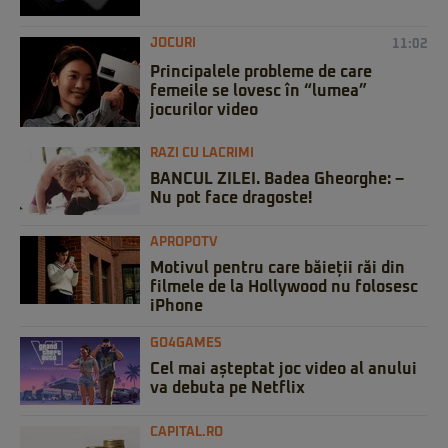
JOCURI
11:02
Principalele probleme de care
femeile se lovesc în “lumea”
jocurilor video
RAZI CU LACRIMI
BANCUL ZILEI. Badea Gheorghe: –
Nu pot face dragoste!
APROPOTV
Motivul pentru care băieții răi din
filmele de la Hollywood nu folosesc
iPhone
GO4GAMES
Cel mai așteptat joc video al anului
va debuta pe Netflix
CAPITAL.RO