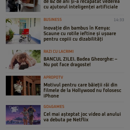
de 82 de ani și-a recăpătat vederea
cu ajutorul inteligenței artificiale
BUSINESS
14:33
Inovație din bambus în Kenya:
Scaune cu rotile ieftine și ușoare
pentru copiii cu dizabilități
RAZI CU LACRIMI
BANCUL ZILEI. Badea Gheorghe: –
Nu pot face dragoste!
APROPOTV
Motivul pentru care băieții răi din
filmele de la Hollywood nu folosesc
iPhone
GO4GAMES
Cel mai așteptat joc video al anului
va debuta pe Netflix