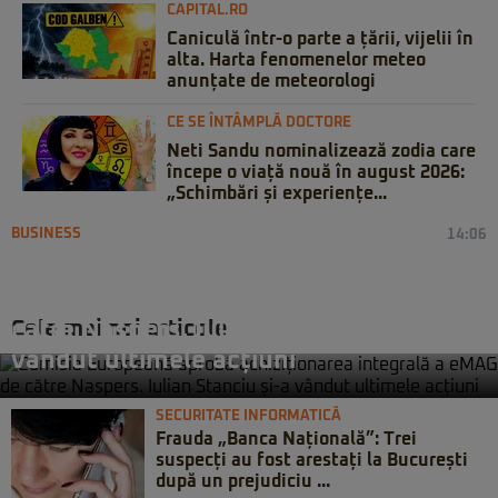
CAPITAL.RO
Caniculă într-o parte a țării, vijelii în
alta. Harta fenomenelor meteo
anunțate de meteorologi
CE SE ÎNTÂMPLĂ DOCTORE
Neti Sandu nominalizează zodia care
începe o viață nouă în august 2026:
„Schimbări și experiențe...
BUSINESS
14:06
Comisia Europeană aprobă
achiziționarea integrală a eMAG de
Cele mai noi articole
către Naspers. Iulian Stanciu și-a
vândut ultimele acțiuni
SECURITATE INFORMATICĂ
Frauda „Banca Națională”: Trei
suspecți au fost arestați la București
după un prejudiciu ...