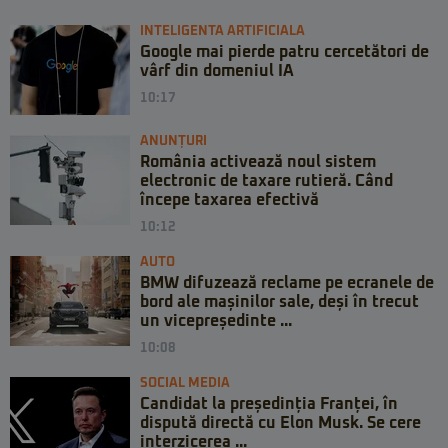
INTELIGENTA ARTIFICIALA
Google mai pierde patru cercetători de
vârf din domeniul IA
10:17
ANUNȚURI
România activează noul sistem
electronic de taxare rutieră. Când
începe taxarea efectivă
10:12
AUTO
BMW difuzează reclame pe ecranele de
bord ale mașinilor sale, deși în trecut
un vicepreședinte ...
10:08
SOCIAL MEDIA
Candidat la președinția Franței, în
dispută directă cu Elon Musk. Se cere
interzicerea ...