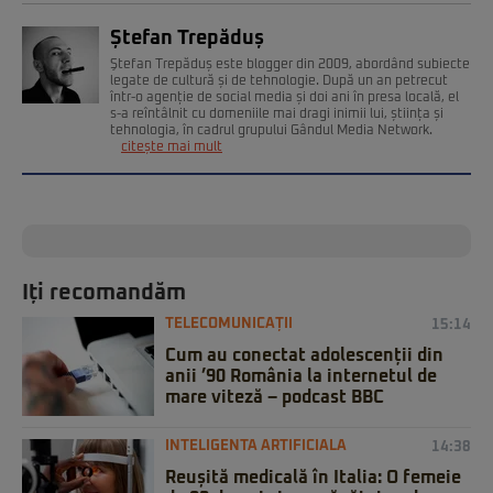
Ștefan Trepăduș
Ştefan Trepăduș este blogger din 2009, abordând subiecte
legate de cultură și de tehnologie. După un an petrecut
într-o agenție de social media și doi ani în presa locală, el
s-a reîntâlnit cu domeniile mai dragi inimii lui, știința și
tehnologia, în cadrul grupului Gândul Media Network.
citește mai mult
Iți recomandăm
TELECOMUNICAȚII
15:14
Cum au conectat adolescenții din
anii ’90 România la internetul de
mare viteză – podcast BBC
INTELIGENTA ARTIFICIALA
14:38
Reușită medicală în Italia: O femeie