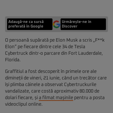
Adaugă-ne ca sursă
Urmărește-ne in
preferată în Google
Discover
O persoană supărată pe Elon Musk a scris „F**k
Elon” pe fiecare dintre cele 34 de Tesla
Cybertruck dintr-o parcare din Fort Lauderdale,
Florida.
Graffitiul a fost descoperit în primele ore ale
dimineții de vineri, 21 iunie, când un trecător care
își plimba câinele a observat Cybertruckurile
vandalizate, care costă aproximativ 80.000 de
dolari fiecare, și
a filmat mașinile
pentru a posta
videoclipul online.