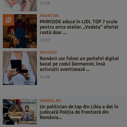
12:56
ANUNȚURI
PARKSIDE aduce în LIDL TOP 7 scule
pentru orice atelier. „Vedeta” ofertei
costă doar ...
12:07
APLICATII
Românii vor folosi un portofel digital
bazat pe codul Germaniei, însă
activiștii avertizează ...
11:08
GANDUL.RO
Un politician de top din Libia a dat în
judecată Poliția de Frontieră din
România...