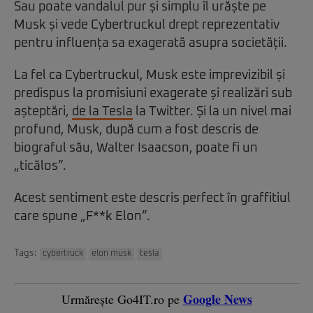
Sau poate vandalul pur și simplu îl urăște pe
Musk și vede Cybertruckul drept reprezentativ
pentru influența sa exagerată asupra societății.
La fel ca Cybertruckul, Musk este imprevizibil și
predispus la promisiuni exagerate și realizări sub
așteptări,
de la Tesla
la Twitter. Și la un nivel mai
profund, Musk, după cum a fost descris de
biograful său, Walter Isaacson, poate fi un
„ticălos”.
Acest sentiment este descris perfect în graffitiul
care spune „F**k Elon”.
Tags:
cybertruck
elon musk
tesla
Google News
Urmărește Go4IT.ro pe