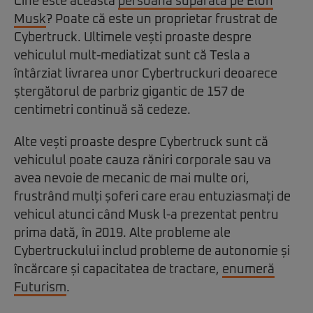
Cine este această
persoană supărată pe Elon
Musk
? Poate că este un proprietar frustrat de
Cybertruck. Ultimele vești proaste despre
vehiculul mult-mediatizat sunt că Tesla a
întârziat livrarea unor Cybertruckuri deoarece
ștergătorul de parbriz gigantic de 157 de
centimetri continuă să cedeze.
Alte vești proaste despre Cybertruck sunt că
vehiculul poate cauza răniri corporale sau va
avea nevoie de mecanic de mai multe ori,
frustrând mulți șoferi care erau entuziasmați de
vehicul atunci când Musk l-a prezentat pentru
prima dată, în 2019. Alte probleme ale
Cybertruckului includ probleme de autonomie și
încărcare și capacitatea de tractare,
enumeră
Futurism
.