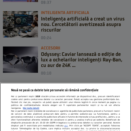
08:37
INTELIGENTA ARTIFICIALA
Inteligența artificială a creat un virus
nou. Cercetătorii avertizează asupra
riscurilor
00:24
ACCESORII
Odyssey: Caviar lansează o ediție de
lux a ochelarilor inteligenți Ray-Ban,
cu aur de 24K ...
00:10
Nouă ne pasă ca datele tale personale să rămână confidențiale
Noi și partenerii noștri
1019
stocăm și/sau accesăm informații pe dispozitivul dvs., precum identificatorii
cookie unici pentru prelucrarea datelor cu caracter personal. Puteți accepta sau gestiona preferințele dvs.
făcând clic mai jos, respectiv vă puteți opune utilizării unui interes legitim în orice moment pe pagina cu
politica de confidențialitate. Aceste alegeri vor fi raportate partenerilor noștri și nu vă vor afecta
navigarea.
Mai multe detalii
Noi si partenerii nostri (retelele de socializare si agentiile de publicitate partenere, precum si furnizorii nostri
de servicii de date analitice) prelucram date pentru a permite website-ului sa functioneze, pentru a
personaliza continutul si anunturile publicitare afisate in functie de interesele si/sau profilul dvs., pentru a va
oferi functionalitati aferente retelelor de socializare si pentru a analiza traficul pe website. Beneficiati de
drepturile prevazute de art. 15-22 din GDPR in legatura cu prelucrarea datelor cu caracter personal. Aceste
drepturi pot fi exercitate prin modalitatea indicata
aici
. Prin click pe “ACCEPT TOATE”, acceptati folosirea
tuturor Tehnologiilor de tip Cookie, care implica inclusiv acceptul dvs. cu privire la stocarea/accesarea