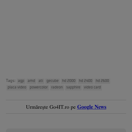
Tags:
agp
amd
ati
gecube
hd 2000
hd 2400
hd 2600
placa video
powercolor
radeon
sapphire
video card
Google News
Urmărește Go4IT.ro pe