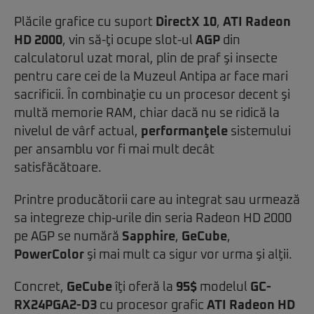
Plăcile grafice cu suport
DirectX 10
,
ATI Radeon
HD 2000
, vin să-ţi ocupe slot-ul
AGP
din
calculatorul uzat moral, plin de praf şi insecte
pentru care cei de la Muzeul Antipa ar face mari
sacrificii. În combinaţie cu un procesor decent şi
multă memorie RAM, chiar dacă nu se ridică la
nivelul de vârf actual,
performanţele
sistemului
per ansamblu vor fi mai mult decât
satisfăcătoare.
Printre producătorii care au integrat sau urmează
sa integreze chip-urile din seria Radeon HD 2000
pe AGP se numără
Sapphire
,
GeCube
,
PowerColor
şi mai mult ca sigur vor urma şi alţii.
Concret,
GeCube
îţi oferă la
95$
modelul
GC-
RX24PGA2-D3
cu procesor grafic
ATI Radeon HD