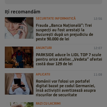
Iți recomandăm
SECURITATE INFORMATICĂ
12:56
Frauda „Banca Națională”: Trei
suspecți au fost arestați la
București după un prejudiciu de
peste 90.000 de lei
ANUNȚURI
12:07
PARKSIDE aduce în LIDL TOP 7 scule
pentru orice atelier. „Vedeta” ofertei
costă doar 129 de lei
APLICATII
11:08
Românii vor folosi un portofel
digital bazat pe codul Germaniei,
însă activiștii avertizează asupra
riscurilor de securitate
RAZI CU LACRIMI