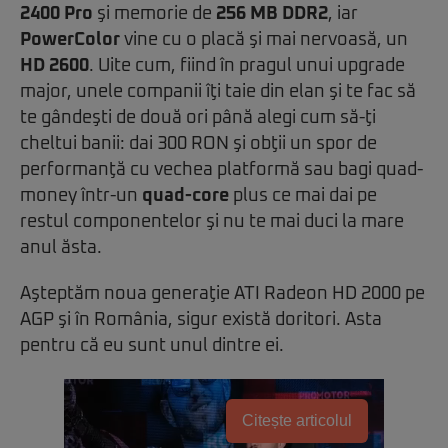
2400 Pro
şi memorie de
256 MB DDR2
, iar
PowerColor
vine cu o placă şi mai nervoasă, un
HD 2600
. Uite cum, fiind în pragul unui upgrade
major, unele companii îţi taie din elan şi te fac să
te gândeşti de două ori până alegi cum să-ţi
cheltui banii: dai 300 RON şi obţii un spor de
performanţă cu vechea platformă sau bagi quad-
money într-un
quad-core
plus ce mai dai pe
restul componentelor şi nu te mai duci la mare
anul ăsta.
Aşteptăm noua generaţie ATI Radeon HD 2000 pe
AGP şi în România, sigur există doritori. Asta
pentru că eu sunt unul dintre ei.
Citește articolul