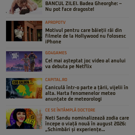
BANCUL ZILEI. Badea Gheorghe: –
Nu pot face dragoste!
APROPOTV
Motivul pentru care băieții răi din
filmele de la Hollywood nu folosesc
iPhone
GO4GAMES
Cel mai așteptat joc video al anului
va debuta pe Netflix
CAPITAL.RO
Caniculă într-o parte a țării, vijelii în
alta. Harta fenomenelor meteo
anunțate de meteorologi
CE SE ÎNTÂMPLĂ DOCTORE
Neti Sandu nominalizează zodia care
începe o viață nouă în august 2026:
„Schimbări și experiențe...