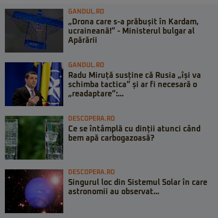
GANDUL.RO
„Drona care s-a prăbușit în Kardam,
ucraineană!” - Ministerul bulgar al
Apărării
GANDUL.RO
Radu Miruță susține că Rusia „își va
schimba tactica” și ar fi necesară o
„readaptare”:...
DESCOPERA.RO
Ce se întâmplă cu dinții atunci când
bem apă carbogazoasă?
DESCOPERA.RO
Singurul loc din Sistemul Solar în care
astronomii au observat...