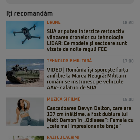
Iți recomandăm
DRONE
18:20
SUA ar putea interzice rertoactiv
vânzarea dronelor cu tehnologie
LiDAR: Ce modele și sectoare sunt
vizate de noile reguli FCC
TEHNOLOGIE MILITARĂ
17:00
VIDEO | România își sporește forța
amfibie la Marea Neagră: Militarii
români se instruiesc pe vehicule
AAV-7 alături de SUA
MUZICA SI FILME
15:00
Cascadoarea Devyn Dalton, care are
137 cm înălțime, a fost dublura lui
Matt Damon în „Odiseea”: Femeia cu
„cele mai impresionante brațe”
RAZI CU LACRIMI