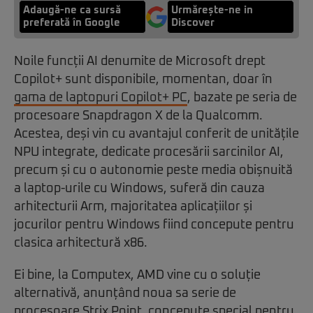
Adaugă-ne ca sursă
Urmărește-ne in
preferată în Google
Discover
Noile funcții AI denumite de Microsoft drept
Copilot+ sunt disponibile, momentan, doar în
gama de laptopuri Copilot+ PC
, bazate pe seria de
procesoare Snapdragon X de la Qualcomm.
Acestea, deși vin cu avantajul conferit de unitățile
NPU integrate, dedicate procesării sarcinilor AI,
precum și cu o autonomie peste media obișnuită
a laptop-urile cu Windows, suferă din cauza
arhitecturii Arm, majoritatea aplicațiilor și
jocurilor pentru Windows fiind concepute pentru
clasica arhitectură x86.
Ei bine, la Computex, AMD vine cu o soluție
alternativă, anunțând noua sa serie de
procesoare Strix Point, concepute special pentru