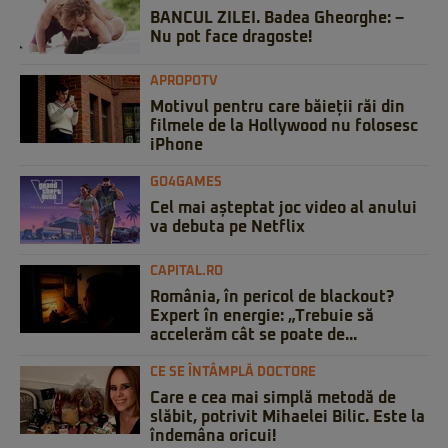
BANCUL ZILEI. Badea Gheorghe: –
Nu pot face dragoste!
APROPOTV
Motivul pentru care băieții răi din
filmele de la Hollywood nu folosesc
iPhone
GO4GAMES
Cel mai așteptat joc video al anului
va debuta pe Netflix
CAPITAL.RO
România, în pericol de blackout?
Expert în energie: „Trebuie să
accelerăm cât se poate de...
CE SE ÎNTÂMPLĂ DOCTORE
Care e cea mai simplă metodă de
slăbit, potrivit Mihaelei Bilic. Este la
îndemâna oricui!