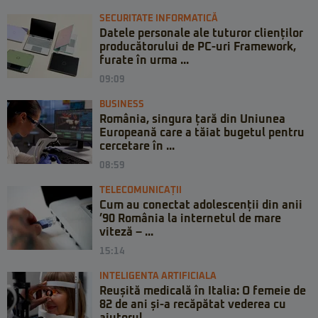
SECURITATE INFORMATICĂ
Datele personale ale tuturor clienților
producătorului de PC-uri Framework,
furate în urma ...
09:09
BUSINESS
România, singura țară din Uniunea
Europeană care a tăiat bugetul pentru
cercetare în ...
08:59
TELECOMUNICAȚII
Cum au conectat adolescenții din anii
’90 România la internetul de mare
viteză – ...
15:14
INTELIGENTA ARTIFICIALA
Reușită medicală în Italia: O femeie de
82 de ani și-a recăpătat vederea cu
ajutorul ...