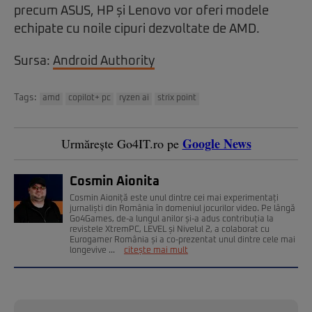
precum ASUS, HP și Lenovo vor oferi modele
echipate cu noile cipuri dezvoltate de AMD.
Sursa:
Android Authority
Tags:
amd
copilot+ pc
ryzen ai
strix point
Google News
Urmărește Go4IT.ro pe
Cosmin Aionita
Cosmin Aioniță este unul dintre cei mai experimentați
jurnaliști din România în domeniul jocurilor video. Pe lângă
Go4Games, de-a lungul anilor și-a adus contribuția la
revistele XtremPC, LEVEL și Nivelul 2, a colaborat cu
Eurogamer România și a co-prezentat unul dintre cele mai
longevive ...
citește mai mult