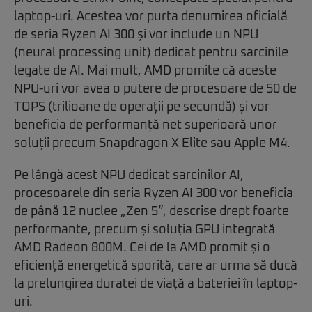
laptop-uri. Acestea vor purta denumirea oficială
de seria Ryzen AI 300 și vor include un NPU
(neural processing unit) dedicat pentru sarcinile
legate de AI. Mai mult, AMD promite că aceste
NPU-uri vor avea o putere de procesoare de 50 de
TOPS (trilioane de operații pe secundă) și vor
beneficia de performanță net superioară unor
soluții precum Snapdragon X Elite sau Apple M4.
Pe lângă acest NPU dedicat sarcinilor AI,
procesoarele din seria Ryzen AI 300 vor beneficia
de până 12 nuclee „Zen 5”, descrise drept foarte
performante, precum și soluția GPU integrată
AMD Radeon 800M. Cei de la AMD promit și o
eficiență energetică sporită, care ar urma să ducă
la prelungirea duratei de viață a bateriei în laptop-
uri.