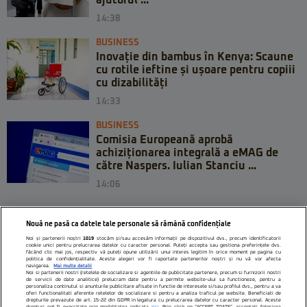
14:38
BUSINESS
Inovație din bambus în Kenya: Scaune
cu rotile ieftine și ușoare pentru copiii
cu dizabilități
14:33
BUSINESS
Comisia Europeană aprobă
achiziționarea integrală a eMAG de
către Naspers. Iulian Stanciu ...
14:06
Nouă ne pasă ca datele tale personale să rămână confidențiale
Noi și partenerii noștri
1019
stocăm și/sau accesăm informații pe dispozitivul dvs., precum identificatorii
cookie unici pentru prelucrarea datelor cu caracter personal. Puteți accepta sau gestiona preferințele dvs.
făcând clic mai jos, respectiv vă puteți opune utilizării unui interes legitim în orice moment pe pagina cu
politica de confidențialitate. Aceste alegeri vor fi raportate partenerilor noștri și nu vă vor afecta
navigarea.
Mai multe detalii
Noi si partenerii nostri (retelele de socializare si agentiile de publicitate partenere, precum si furnizorii nostri
de servicii de date analitice) prelucram date pentru a permite website-ului sa functioneze, pentru a
personaliza continutul si anunturile publicitare afisate in functie de interesele si/sau profilul dvs., pentru a va
oferi functionalitati aferente retelelor de socializare si pentru a analiza traficul pe website. Beneficiati de
drepturile prevazute de art. 15-22 din GDPR in legatura cu prelucrarea datelor cu caracter personal. Aceste
drepturi pot fi exercitate prin modalitatea indicata
aici
. Prin click pe “ACCEPT TOATE”, acceptati folosirea