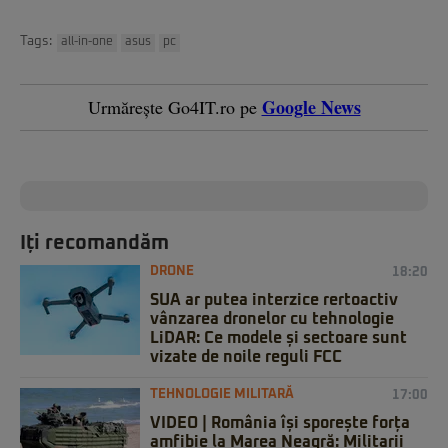
Tags:
all-in-one
asus
pc
Google News
Urmărește Go4IT.ro pe
Iți recomandăm
DRONE
18:20
SUA ar putea interzice rertoactiv
vânzarea dronelor cu tehnologie
LiDAR: Ce modele și sectoare sunt
vizate de noile reguli FCC
TEHNOLOGIE MILITARĂ
17:00
VIDEO | România își sporește forța
amfibie la Marea Neagră: Militarii