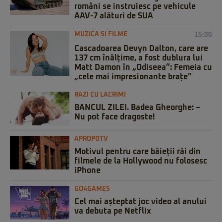
români se instruiesc pe vehicule
AAV-7 alături de SUA
MUZICA SI FILME
15:00
Cascadoarea Devyn Dalton, care are
137 cm înălțime, a fost dublura lui
Matt Damon în „Odiseea”: Femeia cu
„cele mai impresionante brațe”
RAZI CU LACRIMI
BANCUL ZILEI. Badea Gheorghe: –
Nu pot face dragoste!
APROPOTV
Motivul pentru care băieții răi din
filmele de la Hollywood nu folosesc
iPhone
GO4GAMES
Cel mai așteptat joc video al anului
va debuta pe Netflix