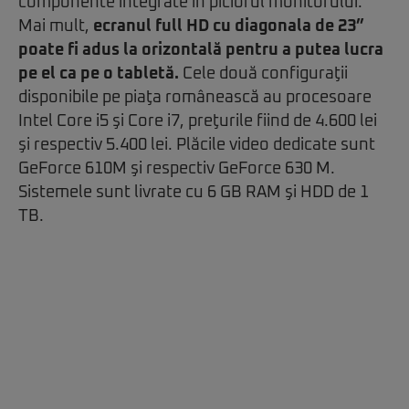
componente integrate în piciorul monitorului.
Mai mult,
ecranul full HD cu diagonala de 23”
poate fi adus la orizontală pentru a putea lucra
pe el ca pe o tabletă.
Cele două configuraţii
disponibile pe piaţa românească au procesoare
Intel Core i5 şi Core i7, preţurile fiind de 4.600 lei
şi respectiv 5.400 lei. Plăcile video dedicate sunt
GeForce 610M şi respectiv GeForce 630 M.
Sistemele sunt livrate cu 6 GB RAM şi HDD de 1
TB.