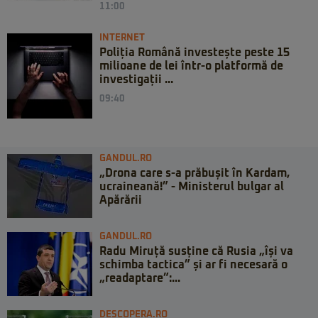
11:00
INTERNET
Poliția Română investește peste 15
milioane de lei într-o platformă de
investigații ...
09:40
GANDUL.RO
„Drona care s-a prăbușit în Kardam,
ucraineană!” - Ministerul bulgar al
Apărării
GANDUL.RO
Radu Miruță susține că Rusia „își va
schimba tactica” și ar fi necesară o
„readaptare”:...
DESCOPERA.RO