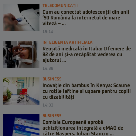
TELECOMUNICAȚII
Cum au conectat adolescenții din anii
’90 România la internetul de mare
viteză – ...
15:14
INTELIGENTA ARTIFICIALA
Reușită medicală în Italia: O femeie de
82 de ani și-a recăpătat vederea cu
ajutorul ...
14:38
BUSINESS
Inovație din bambus în Kenya: Scaune
cu rotile ieftine și ușoare pentru copiii
cu dizabilități
14:33
BUSINESS
Comisia Europeană aprobă
achiziționarea integrală a eMAG de
către Naspers. Iulian Stanciu ...