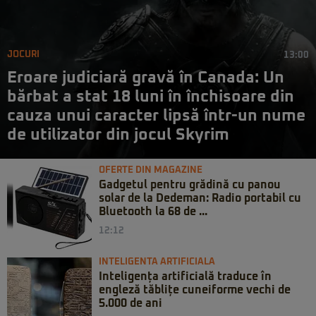
JOCURI
13:00
Eroare judiciară gravă în Canada: Un
bărbat a stat 18 luni în închisoare din
cauza unui caracter lipsă într-un nume
de utilizator din jocul Skyrim
OFERTE DIN MAGAZINE
Gadgetul pentru grădină cu panou
solar de la Dedeman: Radio portabil cu
Bluetooth la 68 de ...
12:12
INTELIGENTA ARTIFICIALA
Inteligența artificială traduce în
engleză tăblițe cuneiforme vechi de
5.000 de ani