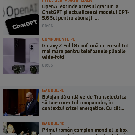
INTELIGENTA ARTIFICIALA
OpenAI extinde accesul gratuit la
ChatGPT și actualizează modelul GPT-
5.6 Sol pentru abonații ...
00:06
COMPONENTE PC
Galaxy Z Fold 8 confirmă interesul tot
mai mare pentru telefoanele pliabile
wide-fold
00:05
GANDUL.RO
Bolojan dă undă verde Transelectrica
să taie curentul companiilor, în
contextul crizei energetice. Cu cât...
GANDUL.RO
Primul român campion mondial la box