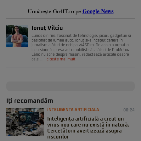
Google News
Urmărește Go4IT.ro pe
Ionuț Vîlciu
Curios din fire, fascinat de tehnologie, jocuri, gadgeturi și
pasionat de lumea auto, Ionuț și-a început cariera în
jurnalism alături de echipa WASD.ro. De acolo a urmat o
incursiune în presa automobilistică, alături de ProMotor.
Când nu scrie despre mașini, redactează articole despre
cele ...
citește mai mult
Iți recomandăm
INTELIGENTA ARTIFICIALA
00:24
Inteligența artificială a creat un
virus nou care nu există în natură.
Cercetătorii avertizează asupra
riscurilor