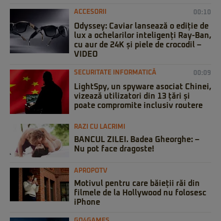
ACCESORII
00:10
Odyssey: Caviar lansează o ediție de
lux a ochelarilor inteligenți Ray-Ban,
cu aur de 24K și piele de crocodil –
VIDEO
SECURITATE INFORMATICĂ
00:09
LightSpy, un spyware asociat Chinei,
vizează utilizatori din 13 țări și
poate compromite inclusiv routere
RAZI CU LACRIMI
BANCUL ZILEI. Badea Gheorghe: –
Nu pot face dragoste!
APROPOTV
Motivul pentru care băieții răi din
filmele de la Hollywood nu folosesc
iPhone
GO4GAMES