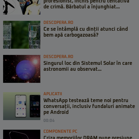
profesionist, închis pentru tentativă
de crimă. Bărbatul a înjunghiat...
DESCOPERA.RO
Ce se întâmplă cu dinții atunci când
bem apă carbogazoasă?
DESCOPERA.RO
Singurul loc din Sistemul Solar în care
astronomii au observat...
APLICATII
WhatsApp testează teme noi pentru
conversații, inclusiv fundaluri animate
pe Android
00:04
COMPONENTE PC
Criza memoriilor DRAM pune presiune