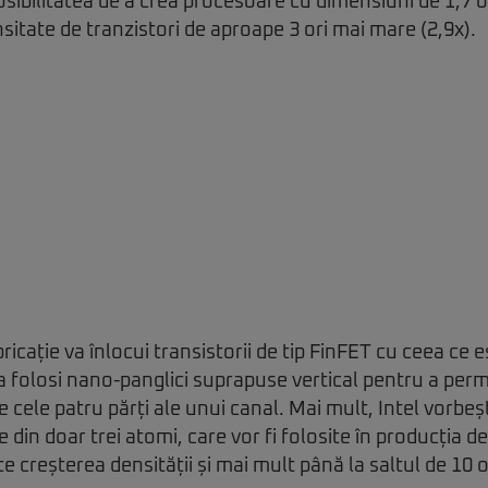
osibilitatea de a crea procesoare cu dimensiuni de 1,7 or
sitate de tranzistori de aproape 3 ori mai mare (2,9x).
icație va înlocui transistorii de tip FinFET cu ceea ce 
 folosi nano-panglici suprapuse vertical pentru a perm
e cele patru părți ale unui canal. Mai mult, Intel vorbe
in doar trei atomi, care vor fi folosite în producția de
 creșterea densității și mai mult până la saltul de 10 or