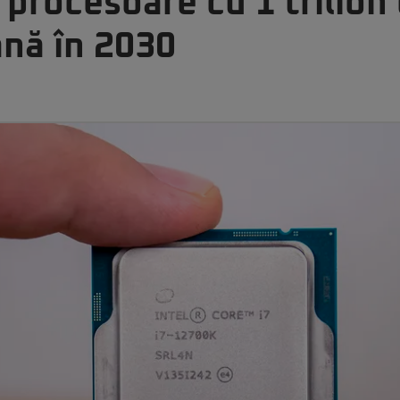
 procesoare cu 1 trilion
ână în 2030