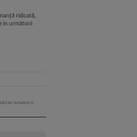
manță ridicată,
e în următorii
ății de Jurnalism și