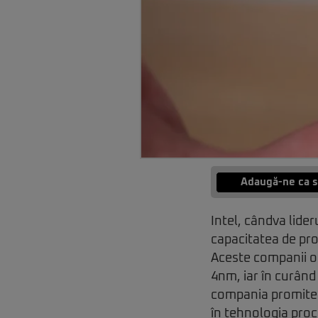
Adaugă-ne ca s
Intel, cândva lider
capacitatea de pro
Aceste companii of
4nm, iar în curând 
compania promite c
în tehnologia proc