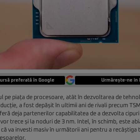
ursă preferată în Google
Urmărește-ne in 
ul pe piața de procesoare, atât în dezvoltarea de tehnolog
ducție, a fost depășit în ultimii ani de rivali precum T
eră deja partenerilor capabilitatea de a dezvolta cipuri
vor trece și la noduri de 3 nm. Intel, în schimb, este ab
ă va investi masiv în următorii ani pentru a recâștiga t
esoarelor.