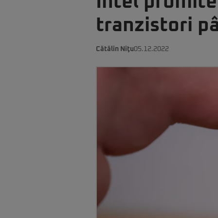
Intel promite
tranzistori p
Cătălin Niţu
05.12.2022