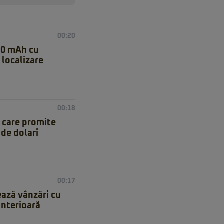
00:20
00 mAh cu
 localizare
00:18
 care promite
de dolari
00:17
ează vânzări cu
anterioară