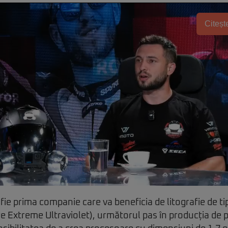
Citește
ă fie prima companie care va beneficia de litografie de 
e Extreme Ultraviolet), următorul pas în producția de 