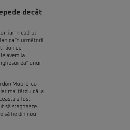
repede decât
r, iar în cadrul
lan ca în următorii
trilion de
 le avem la
„înghesuirea” unui
Gordon Moore, co-
iar mai târziu că la
Aceasta a fost
ut să stagnaeze.
e să fie din nou