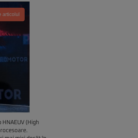
 articolul
tip HNAEUV (High
procesoare.