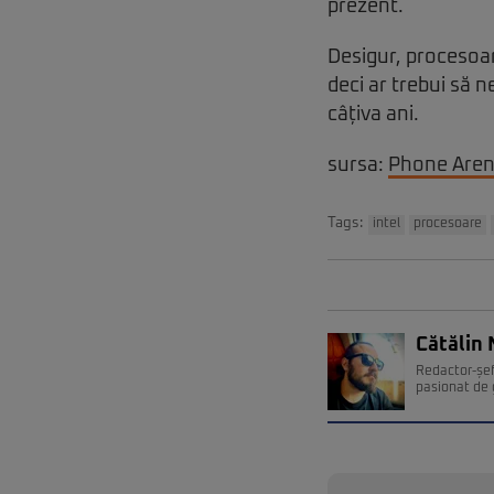
prezent.
Desigur, procesoar
deci ar trebui să 
câțiva ani.
sursa:
Phone Are
Tags:
intel
procesoare
Cătălin 
Redactor-șef
pasionat de 