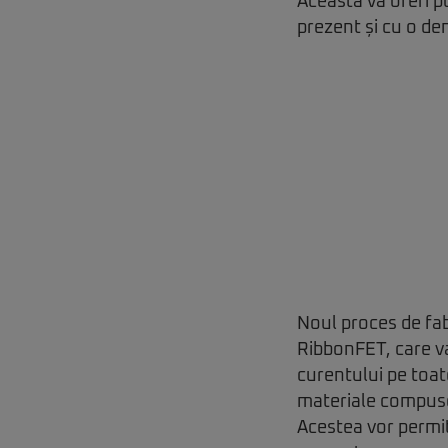
Aceasta va oferi p
prezent și cu o den
Noul proces de fabr
RibbonFET, care va
curentului pe toat
materiale compuse d
Acestea vor permite