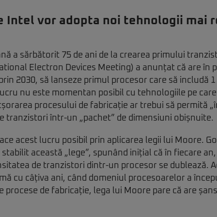
 Intel vor adopta noi tehnologii mai 
 a sărbătorit 75 de ani de la crearea primului tranzisto
tional Electron Devices Meeting) a anunțat că are în p
prin 2030, să lanseze primul procesor care să includă 1 
 lucru nu este momentan posibil cu tehnologiile pe care
icșorarea procesului de fabricație ar trebui să permită 
tranzistori într-un „pachet” de dimensiuni obișnuite.
face acest lucru posibil prin aplicarea legii lui Moore. 
 stabilit această „lege”, spunând inițial că în fiecare an, 
ensitatea de tranzistori dintr-un procesor se dublează. 
rmă cu câțiva ani, când domeniul procesoarelor a încep
e procese de fabricație, lega lui Moore pare că are șans