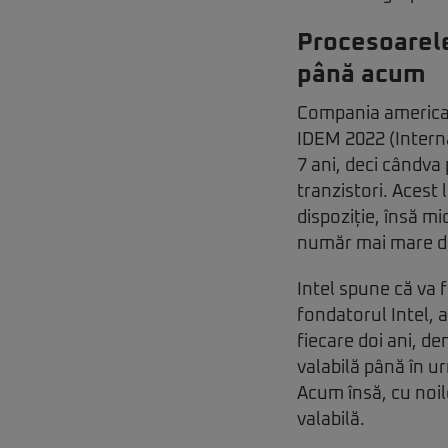
Procesoarele
până acum
Compania americană
IDEM 2022 (Interna
7 ani, deci cândva 
tranzistori. Acest
dispoziție, însă m
număr mai mare de 
Intel spune că va 
fondatorul Intel, a
fiecare doi ani, d
valabilă până în u
Acum însă, cu noil
valabilă.