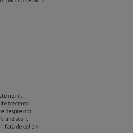
i mai mici decât în
este numit
ite trecerea
ște despre noi
 tranzistori.
i față de cel din