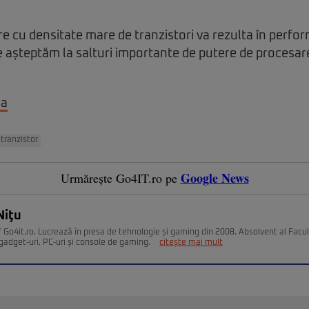
e cu densitate mare de tranzistori va rezulta în perfor
ne așteptăm la salturi importante de putere de procesar
na
tranzistor
Google News
Urmărește Go4IT.ro pe
Niţu
 Go4it.ro. Lucrează în presa de tehnologie și gaming din 2008. Absolvent al Facult
gadget-uri, PC-uri și console de gaming.
citește mai mult