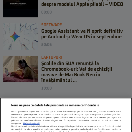
despre modelul Apple pliabil – VIDEO
00:00
SOFTWARE
Google Assistant va fi oprit definitiv
pe Android și Wear OS în septembrie
20:06
LAPTOPURI
Școlile din SUA renunță la
Chromebook-uri: Val de achiziții
masive de MacBook Neo în
învățământul ...
19:00
Nouă ne pasă ca datele tale personale să rămână confidențiale
Noi și partenerii noștri
1017
stocăm și/sau accesăm informații pe dispozitivul dvs., precum identificatorii
cookie unici pentru prelucrarea datelor cu caracter personal. Puteți accepta sau gestiona preferințele dvs.
făcând clic mai jos, respectiv vă puteți opune utilizării unui interes legitim în orice moment pe pagina cu
politica de confidențialitate. Aceste alegeri vor fi raportate partenerilor noștri și nu vă vor afecta
navigarea.
Mai multe detalii
Noi si partenerii nostri (retelele de socializare si agentiile de publicitate partenere, precum si furnizorii nostri
de servicii de date analitice) prelucram date pentru a permite website-ului sa functioneze, pentru a