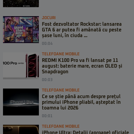
JOCURI
Fost dezvoltator Rockstar: lansarea
GTA 6 ar putea fi amânată cu peste
șase luni, în ciuda ...
00:04
TELEFOANE MOBILE
REDMI K100 Pro va fi lansat pe 11
august: baterie mare, ecran OLED și
Snapdragon
00:03
TELEFOANE MOBILE
Ce se știe până acum despre prețul
primului iPhone pliabil, așteptat în
toamna lui 2026
00:01
TELEFOANE MOBILE
iPhone Ultra: Detalii (aproape) oficiale