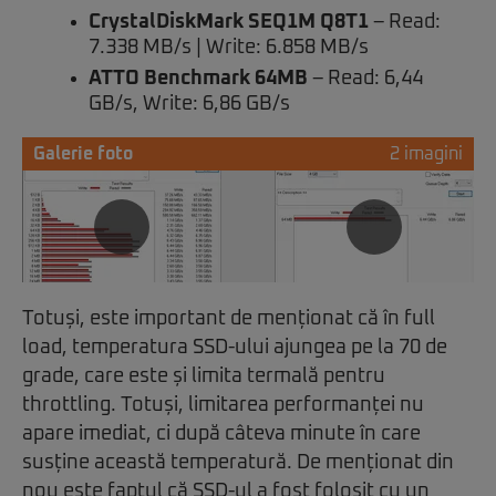
CrystalDiskMark SEQ1M Q8T1
– Read:
7.338 MB/s | Write: 6.858 MB/s
ATTO Benchmark 64MB
– Read: 6,44
GB/s, Write: 6,86 GB/s
Galerie foto
2 imagini
Totuși, este important de menționat că în full
load, temperatura SSD-ului ajungea pe la 70 de
grade, care este și limita termală pentru
throttling. Totuși, limitarea performanței nu
apare imediat, ci după câteva minute în care
susține această temperatură. De menționat din
nou este faptul că SSD-ul a fost folosit cu un