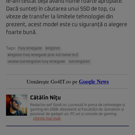
le-am testat deja având nume foarte apropiate.
Dacă sunteți în căutarea unui SSD de top, cu
viteze de transfer la limitele tehnologiei din
prezent, acest model este cu siguranță o alegere
foarte bună.
Tags:
fury renegade
kingston
kingston fury renegade pcie 4.0 nvme m.2
review ssd kingston fury renegade
ssd kingston
Google News
Urmărește Go4IT.ro pe
Cătălin Niţu
Redactor-șef Go4it.ro. Lucrează în presa de tehnologie și
gaming din 2008. Absolvent al Facultății de Jurnalism și
pasionat de gadget-uri, PC-uri și console de gaming.
citește mai mult