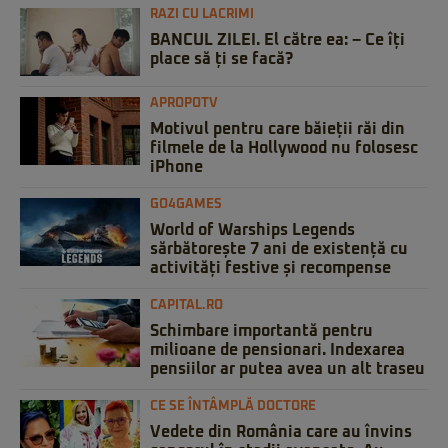
RAZI CU LACRIMI
BANCUL ZILEI. El către ea: – Ce îți
place să ți se facă?
APROPOTV
Motivul pentru care băieții răi din
filmele de la Hollywood nu folosesc
iPhone
GO4GAMES
World of Warships Legends
sărbătorește 7 ani de existență cu
activități festive și recompense
CAPITAL.RO
Schimbare importantă pentru
milioane de pensionari. Indexarea
pensiilor ar putea avea un alt traseu
CE SE ÎNTÂMPLĂ DOCTORE
Vedete din România care au învins