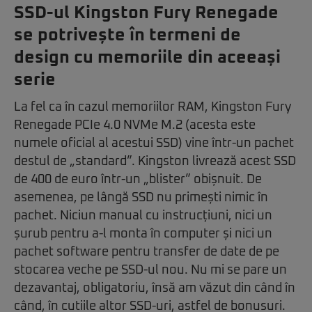
SSD-ul Kingston Fury Renegade
se potrivește în termeni de
design cu memoriile din aceeași
serie
La fel ca în cazul memoriilor RAM, Kingston Fury
Renegade PCIe 4.0 NVMe M.2 (acesta este
numele oficial al acestui SSD) vine într-un pachet
destul de „standard”. Kingston livrează acest SSD
de 400 de euro într-un „blister” obișnuit. De
asemenea, pe lângă SSD nu primești nimic în
pachet. Niciun manual cu instrucțiuni, nici un
șurub pentru a-l monta în computer și nici un
pachet software pentru transfer de date de pe
stocarea veche pe SSD-ul nou. Nu mi se pare un
dezavantaj, obligatoriu, însă am văzut din când în
când, în cutiile altor SSD-uri, astfel de bonusuri.