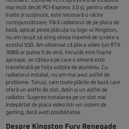
necesare. SSD-urile PCI-Express 4.0 se încălzesc
mai mult decât PCI-Express 3.0 și, pentru viteze
înalte și susținute, este necesară o răcire
corespunzătoare. Fără radiatorul de pe placa de
bază, aplicat peste plăcuța cu logo-ul Kingston,
nu am reușit să ating viteza maximă de scriere a
acestui SSD. Am observat că placa video (un RTX
3080) ar putea fi de vină, întrucât este foarte
aproape, iar căldura pe care o emană este
transferată pe foița subțire de aluminiu. Cu
radiatorul instalat, nu am mai avut astfel de
probleme. Totuși, cam toate plăcile de bază care
oferă un astfel de slot, dețin și un astfel de
radiator. Sugerez instalarea pe un slot mai
îndepărtat de placa video într-un sistem de
gaming, dacă aveți posibilitatea.
Despre Kingston Fury Renegade