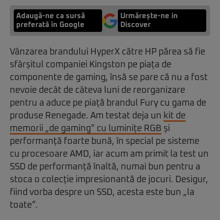
Adaugă-ne ca sursă
Urmărește-ne in
preferată în Google
Discover
Vânzarea brandului HyperX către HP părea să fie
sfârșitul companiei Kingston pe piața de
componente de gaming, însă se pare că nu a fost
nevoie decât de câteva luni de reorganizare
pentru a aduce pe piață brandul Fury cu gama de
produse Renegade. Am testat deja un
kit de
memorii „de gaming” cu luminițe RGB
și
performanță foarte bună, în special pe sisteme
cu procesoare AMD, iar acum am primit la test un
SSD de performanță înaltă, numai bun pentru a
stoca o colecție impresionantă de jocuri. Desigur,
fiind vorba despre un SSD, acesta este bun „la
toate”.