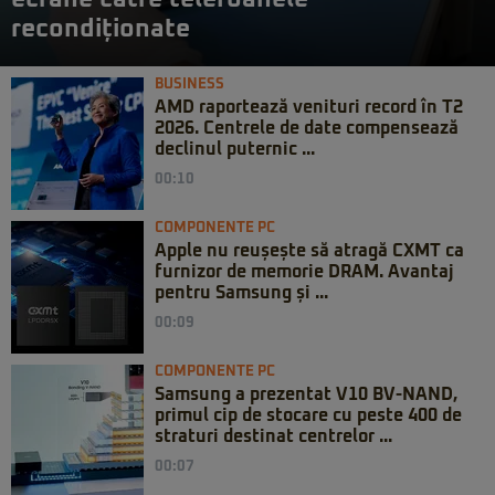
recondiționate
BUSINESS
AMD raportează venituri record în T2
2026. Centrele de date compensează
declinul puternic ...
00:10
COMPONENTE PC
Apple nu reușește să atragă CXMT ca
furnizor de memorie DRAM. Avantaj
pentru Samsung și ...
00:09
COMPONENTE PC
Samsung a prezentat V10 BV-NAND,
primul cip de stocare cu peste 400 de
straturi destinat centrelor ...
00:07