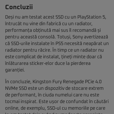
Concluzii
Deși nu am testat acest SSD cu un PlayStation 5,
întrucât nu vine din fabrică cu un radiator,
performanța obținută mai sus îl recomandă și
pentru această consolă. Totuși, Sony avertizează
că SSD-urile instalate în PS5 necesită neapărat un
radiator pentru răcire. În timp ce un radiator nu
este complicat de instalat, țineți minte doar că
înlăturarea sticker-elor duce la pierderea
garanției.
În concluzie, Kingston Fury Renegade PCie 4.0
NVMe SSD este un dispozitiv de stocare extrem
de performant, în ciuda numelui care nu este
tocmai inspirat. Este ușor de confundat în căutări
online, de exemplu, SSD-ul cu memoriile pe care