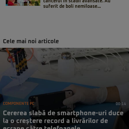
cancerul în stadii avansate. Au
suferit de boli nemiloase...
Cele mai noi articole
COMPONENTE PC
00:14
Cererea slabă de smartphone-uri duce
la o creștere record a livrărilor de
ecrane către telefoanele