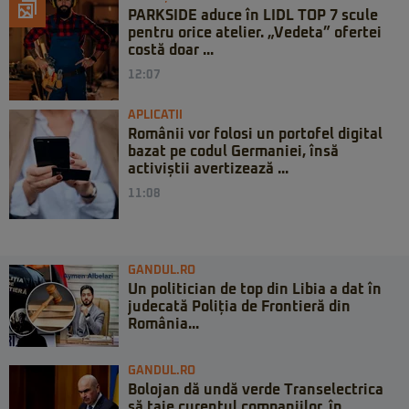
PARKSIDE aduce în LIDL TOP 7 scule
pentru orice atelier. „Vedeta” ofertei
costă doar ...
12:07
APLICATII
Românii vor folosi un portofel digital
bazat pe codul Germaniei, însă
activiștii avertizează ...
11:08
GANDUL.RO
Un politician de top din Libia a dat în
judecată Poliția de Frontieră din
România...
GANDUL.RO
Bolojan dă undă verde Transelectrica
să taie curentul companiilor, în