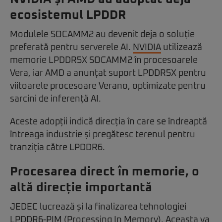
ecosistemul LPDDR
Modulele SOCAMM2 au devenit deja o soluție
preferată pentru serverele AI.
NVIDIA
utilizează
memorie LPDDR5X SOCAMM2 în procesoarele
Vera, iar AMD a anunțat suport LPDDR5X pentru
viitoarele procesoare Verano, optimizate pentru
sarcini de inferență AI.
Aceste adopții indică direcția în care se îndreaptă
întreaga industrie și pregătesc terenul pentru
tranziția către LPDDR6.
Procesarea direct în memorie, o
altă direcție importantă
JEDEC lucrează și la finalizarea tehnologiei
LPDDR6-PIM (Processing In Memory). Aceasta va