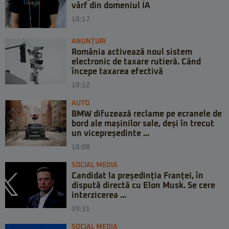
vârf din domeniul IA
10:17
ANUNȚURI
România activează noul sistem
electronic de taxare rutieră. Când
începe taxarea efectivă
10:12
AUTO
BMW difuzează reclame pe ecranele de
bord ale mașinilor sale, deși în trecut
un vicepreședinte ...
10:08
SOCIAL MEDIA
Candidat la președinția Franței, în
dispută directă cu Elon Musk. Se cere
interzicerea ...
09:31
SOCIAL MEDIA