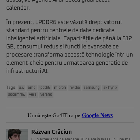
aplicațiile Agentic AI ar putea grăbi acest
calendar.
În prezent, LPDDR6 este văzută drept viitorul
standard pentru centrele de date dedicate
inteligenței artificiale. Capacitățile de până la 512
GB, consumul redus și funcțiile avansate de
procesare transformă această tehnologie într-un
element-cheie pentru următoarea generație de
infrastructuri AI.
Tags:
a.i.
amd
lpddr6
micron
nvidia
samsung
sk hynix
socamm2
vera
verano
Google News
Urmărește Go4IT.ro pe
Răzvan Crăciun
Cu o experiență de aproape 30 de ani în presă, în luna mai