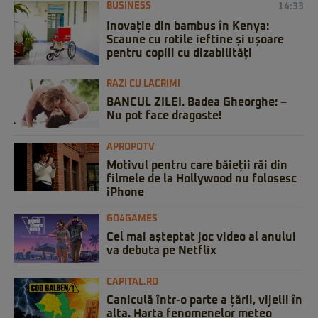
BUSINESS
14:33
Inovație din bambus în Kenya:
Scaune cu rotile ieftine și ușoare
pentru copiii cu dizabilități
RAZI CU LACRIMI
BANCUL ZILEI. Badea Gheorghe: –
Nu pot face dragoste!
APROPOTV
Motivul pentru care băieții răi din
filmele de la Hollywood nu folosesc
iPhone
GO4GAMES
Cel mai așteptat joc video al anului
va debuta pe Netflix
CAPITAL.RO
Caniculă într-o parte a țării, vijelii în
alta. Harta fenomenelor meteo