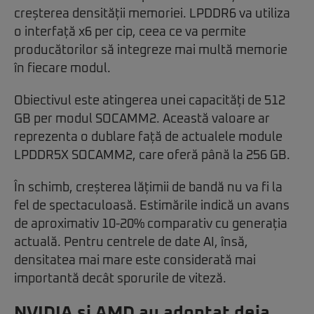
creșterea densității memoriei. LPDDR6 va utiliza
o interfață x6 per cip, ceea ce va permite
producătorilor să integreze mai multă memorie
în fiecare modul.
Obiectivul este atingerea unei capacități de 512
GB per modul SOCAMM2. Această valoare ar
reprezenta o dublare față de actualele module
LPDDR5X SOCAMM2, care oferă până la 256 GB.
În schimb, creșterea lățimii de bandă nu va fi la
fel de spectaculoasă. Estimările indică un avans
de aproximativ 10-20% comparativ cu generația
actuală. Pentru centrele de date AI, însă,
densitatea mai mare este considerată mai
importantă decât sporurile de viteză.
NVIDIA și AMD au adoptat deja