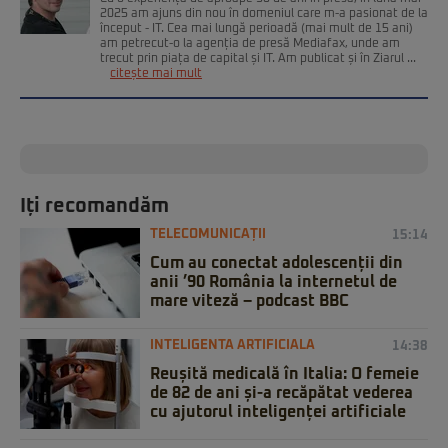
2025 am ajuns din nou în domeniul care m-a pasionat de la
început - IT. Cea mai lungă perioadă (mai mult de 15 ani)
am petrecut-o la agenția de presă Mediafax, unde am
trecut prin piața de capital și IT. Am publicat și în Ziarul ...
citește mai mult
Iți recomandăm
TELECOMUNICAȚII
15:14
Cum au conectat adolescenții din
anii ’90 România la internetul de
mare viteză – podcast BBC
INTELIGENTA ARTIFICIALA
14:38
Reușită medicală în Italia: O femeie
de 82 de ani și-a recăpătat vederea
cu ajutorul inteligenței artificiale