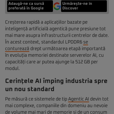
Adaugă-ne ca sursă
Urmărește-ne in
preferată în Google
Discover
Creșterea rapidă a aplicațiilor bazate pe
inteligență artificială agentică pune presiune tot
mai mare asupra infrastructurii centrelor de date.
În acest context, standardul LPDDR6
se
conturează
drept următoarea etapă importantă
în evoluția memoriei destinate serverelor AI, cu
capacități care ar putea ajunge la 512 GB per
modul.
Cerințele AI împing industria spre
un nou standard
Pe măsură ce sistemele de tip
Agentic AI
devin tot
mai complexe, companiile din domeniu au nevoie
de volume mai mari de memorie și de un consum