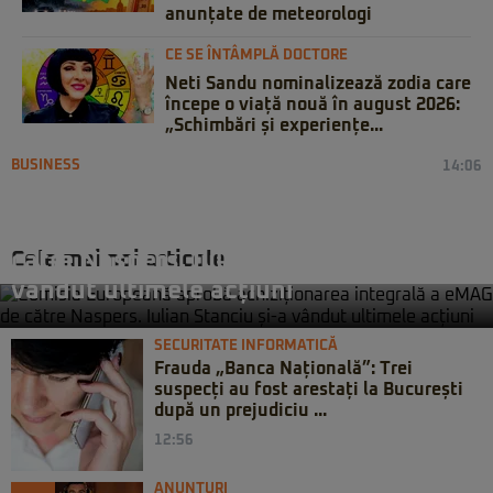
anunțate de meteorologi
CE SE ÎNTÂMPLĂ DOCTORE
Neti Sandu nominalizează zodia care
începe o viață nouă în august 2026:
„Schimbări și experiențe...
BUSINESS
14:06
Comisia Europeană aprobă
achiziționarea integrală a eMAG de
Cele mai noi articole
către Naspers. Iulian Stanciu și-a
vândut ultimele acțiuni
SECURITATE INFORMATICĂ
Frauda „Banca Națională”: Trei
suspecți au fost arestați la București
după un prejudiciu ...
12:56
ANUNȚURI