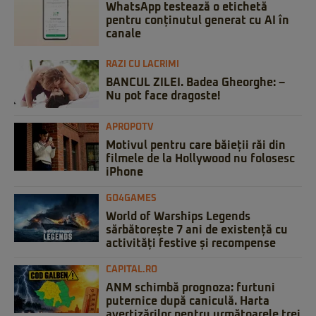
WhatsApp testează o etichetă
pentru conținutul generat cu AI în
canale
RAZI CU LACRIMI
BANCUL ZILEI. Badea Gheorghe: –
Nu pot face dragoste!
APROPOTV
Motivul pentru care băieții răi din
filmele de la Hollywood nu folosesc
iPhone
GO4GAMES
World of Warships Legends
sărbătorește 7 ani de existență cu
activități festive și recompense
CAPITAL.RO
ANM schimbă prognoza: furtuni
puternice după caniculă. Harta
avertizărilor pentru următoarele trei