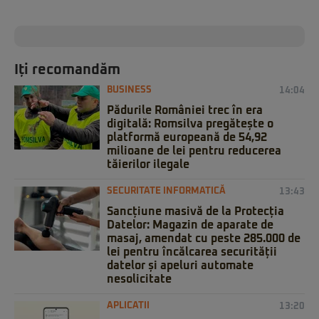
Iți recomandăm
BUSINESS
14:04
Pădurile României trec în era
digitală: Romsilva pregătește o
platformă europeană de 54,92
milioane de lei pentru reducerea
tăierilor ilegale
SECURITATE INFORMATICĂ
13:43
Sancțiune masivă de la Protecția
Datelor: Magazin de aparate de
masaj, amendat cu peste 285.000 de
lei pentru încălcarea securității
datelor și apeluri automate
nesolicitate
APLICATII
13:20