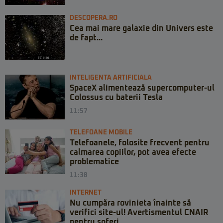
DESCOPERA.RO
Cea mai mare galaxie din Univers este
de fapt...
INTELIGENTA ARTIFICIALA
SpaceX alimentează supercomputer-ul
Colossus cu baterii Tesla
11:57
TELEFOANE MOBILE
Telefoanele, folosite frecvent pentru
calmarea copiilor, pot avea efecte
problematice
11:38
INTERNET
Nu cumpăra rovinieta înainte să
verifici site-ul! Avertismentul CNAIR
pentru șoferi