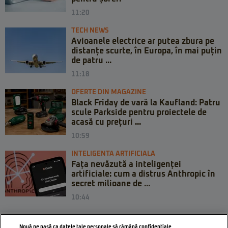
11:20
TECH NEWS
Avioanele electrice ar putea zbura pe
distanțe scurte, în Europa, în mai puțin
de patru ...
11:18
OFERTE DIN MAGAZINE
Black Friday de vară la Kaufland: Patru
scule Parkside pentru proiectele de
acasă cu prețuri ...
10:59
INTELIGENTA ARTIFICIALA
Fața nevăzută a inteligenței
artificiale: cum a distrus Anthropic în
secret milioane de ...
10:44
Nouă ne pasă ca datele tale personale să rămână confidențiale