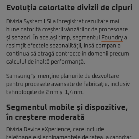
Evoluția celorlalte divizii de cipuri
Divizia System LSI a înregistrat rezultate mai
bune datorită creșterii vânzărilor de procesoare
și senzori. În același timp, segmentul
Foundry
a
resimțit efectele sezonalității, însă compania
continuă să atragă contracte în domenii precum
calculul de înaltă performanță.
Samsung își menține planurile de dezvoltare
pentru procesele avansate de fabricație, inclusiv
tehnologiile de 2 nm și 1,4 nm.
Segmentul mobile și dispozitive,
în creștere moderată
Divizia Device eXperience, care include
telefoanele și echipamentele de rețea, a raportat