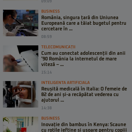
09:09
BUSINESS
România, singura țară din Uniunea
Europeană care a tăiat bugetul pentru
cercetare în ...
08:59
TELECOMUNICAȚII
Cum au conectat adolescenții din anii
’90 România la internetul de mare
viteză – ...
15:14
INTELIGENTA ARTIFICIALA
Reușită medicală în Italia: O femeie de
82 de ani și-a recăpătat vederea cu
ajutorul ...
14:38
BUSINESS
Inovație din bambus în Kenya: Scaune
cu rotile ieftine și ușoare pentru copiii