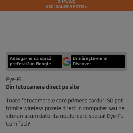
5 POZE
VEZI GALERIA FOTO »
Adaugă-ne ca sursă
Urmărește-ne in
preferată în Google
Discover
Eye-Fi
Din fotocamera direct pe site
Toate fotocamerele care primesc carduri SD pot
trimite wireless pozele direct in computer sau pe
site-uri acum datorita noului card special Eye-Fi.
Cum faci?