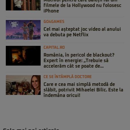
Motivul pentru care băieții răi din
filmele de la Hollywood nu folosesc
iPhone
GO4GAMES
Cel mai așteptat joc video al anului
va debuta pe Netflix
CAPITAL.RO
România, în pericol de blackout?
Expert în energie: „Trebuie să
accelerăm cât se poate de...
CE SE ÎNTÂMPLĂ DOCTORE
Care e cea mai simplă metodă de
slăbit, potrivit Mihaelei Bilic. Este la
îndemâna oricui!