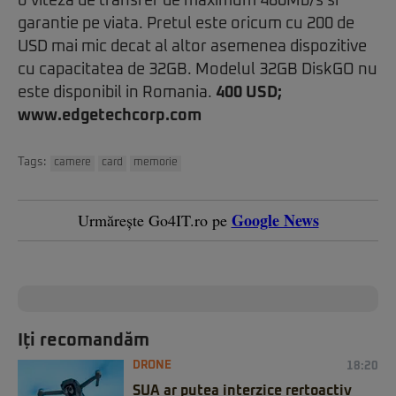
o viteza de transfer de maximum 480Mb/s si
garantie pe viata. Pretul este oricum cu 200 de
USD mai mic decat al altor asemenea dispozitive
cu capacitatea de 32GB. Modelul 32GB DiskGO nu
este disponibil in Romania.
400 USD;
www.edgetechcorp.com
Tags:
camere
card
memorie
Google News
Urmărește Go4IT.ro pe
Iți recomandăm
DRONE
18:20
SUA ar putea interzice rertoactiv