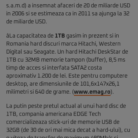
s.a.m.d) a insemnat afaceri de 20 de miliarde USD
in 2006 si se estimeaza ca in 2011 sa ajunga la 32
de miliarde USD.
âLa capacitatea de
1TB
gasim in prezent si in
Romania hard discuri marca Hitachi, Western
Digital sau Seagate. Un hard Hitachi DeskStar de
1TB cu 32MB memorie tampon (buffer), 8,5 ms
timp de acces si interfata SATA2 costa
aproximativ 1.200 de lei. Este pentru computere
desktop, are dimensiunile de 101,6x147x26,1
milimetri si 640 de grame. (
www.emag.ro
).
La putin peste pretul actual al unui hard disc de
1TB, compania americana EDGE Tech
comercializeaza stick-uri de memorie USB de
32GB (de 30 de ori mai mica decat a hard-ului), cu