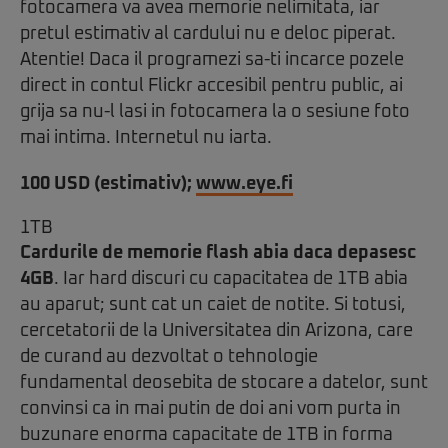
fotocamera va avea memorie nelimitata, iar
pretul estimativ al cardului nu e deloc piperat.
Atentie! Daca il programezi sa-ti incarce pozele
direct in contul Flickr accesibil pentru public, ai
grija sa nu-l lasi in fotocamera la o sesiune foto
mai intima. Internetul nu iarta.
100 USD (estimativ);
www.eye.fi
1TB
Cardurile de memorie flash abia daca depasesc
4GB
. Iar hard discuri cu capacitatea de 1TB abia
au aparut; sunt cat un caiet de notite. Si totusi,
cercetatorii de la Universitatea din Arizona, care
de curand au dezvoltat o tehnologie
fundamental deosebita de stocare a datelor, sunt
convinsi ca in mai putin de doi ani vom purta in
buzunare enorma capacitate de 1TB in forma