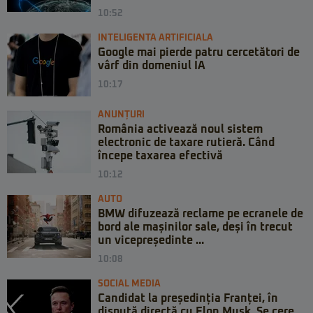
10:52
INTELIGENTA ARTIFICIALA
Google mai pierde patru cercetători de
vârf din domeniul IA
10:17
ANUNȚURI
România activează noul sistem
electronic de taxare rutieră. Când
începe taxarea efectivă
10:12
AUTO
BMW difuzează reclame pe ecranele de
bord ale mașinilor sale, deși în trecut
un vicepreședinte ...
10:08
SOCIAL MEDIA
Candidat la președinția Franței, în
dispută directă cu Elon Musk. Se cere