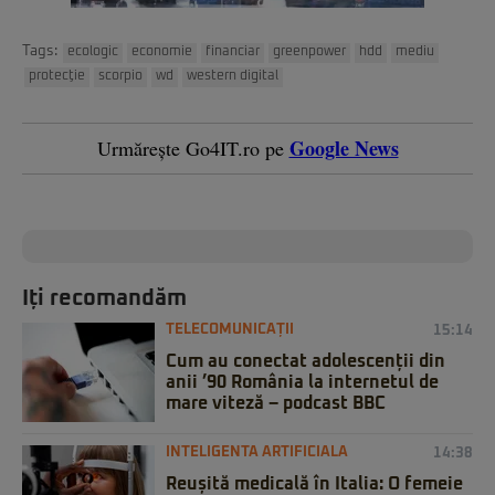
Tags:
ecologic
economie
financiar
greenpower
hdd
mediu
protecţie
scorpio
wd
western digital
Google News
Urmărește Go4IT.ro pe
Iți recomandăm
TELECOMUNICAȚII
15:14
Cum au conectat adolescenții din
anii ’90 România la internetul de
mare viteză – podcast BBC
INTELIGENTA ARTIFICIALA
14:38
Reușită medicală în Italia: O femeie