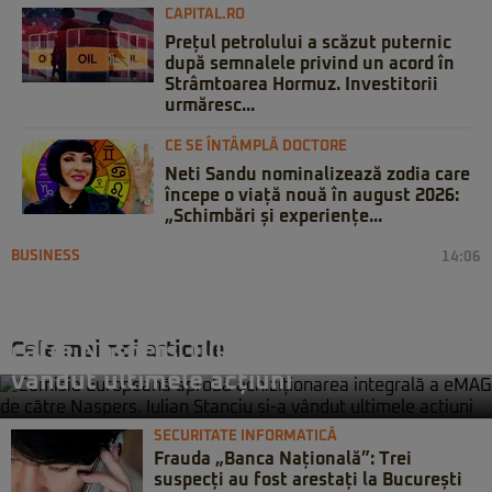
CAPITAL.RO
Prețul petrolului a scăzut puternic
după semnalele privind un acord în
Strâmtoarea Hormuz. Investitorii
urmăresc...
CE SE ÎNTÂMPLĂ DOCTORE
Neti Sandu nominalizează zodia care
începe o viață nouă în august 2026:
„Schimbări și experiențe...
BUSINESS
14:06
Comisia Europeană aprobă
achiziționarea integrală a eMAG de
Cele mai noi articole
către Naspers. Iulian Stanciu și-a
vândut ultimele acțiuni
SECURITATE INFORMATICĂ
Frauda „Banca Națională”: Trei
suspecți au fost arestați la București