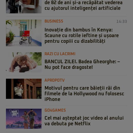
de 82 de ani și-a recăpătat vederea
cu ajutorul inteligenței artificiale
BUSINESS
14:33
Inovație din bambus în Kenya:
Scaune cu rotile ieftine și ușoare
pentru copiii cu dizabilități
RAZI CU LACRIMI
BANCUL ZILEI. Badea Gheorghe: –
Nu pot face dragoste!
APROPOTV
Motivul pentru care băieții răi din
filmele de la Hollywood nu folosesc
iPhone
GO4GAMES
Cel mai așteptat joc video al anului
va debuta pe Netflix