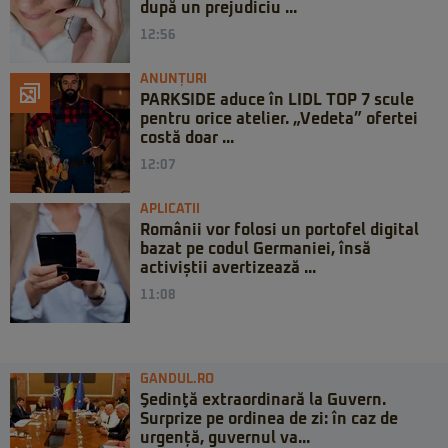
după un prejudiciu ...
12:56
ANUNȚURI
PARKSIDE aduce în LIDL TOP 7 scule
pentru orice atelier. „Vedeta” ofertei
costă doar ...
12:07
APLICATII
Românii vor folosi un portofel digital
bazat pe codul Germaniei, însă
activiștii avertizează ...
11:08
GANDUL.RO
Şedinţă extraordinară la Guvern.
Surprize pe ordinea de zi: în caz de
urgență, guvernul va...