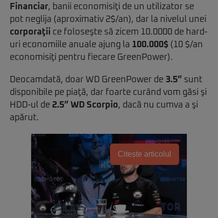
Financiar
, banii economisiţi de un utilizator se
pot neglija (aproximativ 2$/an), dar la nivelul unei
corporaţii
ce foloseşte să zicem 10.0000 de hard-
uri economiile anuale ajung la
100.000$
(10 $/an
economisiţi pentru fiecare GreenPower).
Deocamdată, doar WD GreenPower de
3.5”
sunt
disponibile pe piaţă, dar foarte curând vom găsi şi
HDD-ul de
2.5” WD Scorpio
, dacă nu cumva a şi
apărut.
Citește articolul