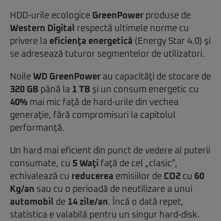
HDD-urile ecologice
GreenPower
produse de
Western Digital
respectă ultimele norme cu
privere la
eficienţa energetică
(Energy Star 4.0) şi
se adresează tuturor segmentelor de utilizatori.
Noile
WD GreenPower
au capacităţi de stocare de
320 GB
până la
1 TB
şi un consum energetic cu
40%
mai mic faţă de hard-urile din vechea
generaţie, fără compromisuri la capitolul
performanţă.
Un hard mai eficient din punct de vedere al puterii
consumate, cu
5 Waţi
faţă de cel „clasic”,
echivalează cu
reducerea
emisiilor de
CO2
cu
60
Kg/an
sau cu o perioadă de neutilizare a unui
automobil
de
14 zile/an
. Încă o dată repet,
statistica e valabilă pentru un singur hard-disk.