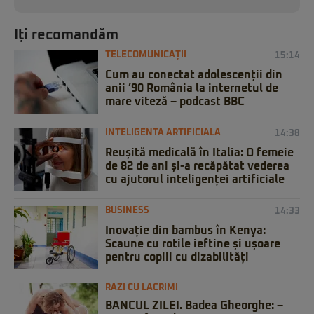
Iți recomandăm
TELECOMUNICAȚII
15:14
Cum au conectat adolescenții din
anii ’90 România la internetul de
mare viteză – podcast BBC
INTELIGENTA ARTIFICIALA
14:38
Reușită medicală în Italia: O femeie
de 82 de ani și-a recăpătat vederea
cu ajutorul inteligenței artificiale
BUSINESS
14:33
Inovație din bambus în Kenya:
Scaune cu rotile ieftine și ușoare
pentru copiii cu dizabilități
RAZI CU LACRIMI
BANCUL ZILEI. Badea Gheorghe: –