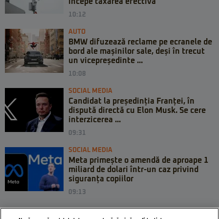
începe taxarea efectivă
10:12
AUTO
BMW difuzează reclame pe ecranele de
bord ale mașinilor sale, deși în trecut
un vicepreședinte ...
10:08
SOCIAL MEDIA
Candidat la președinția Franței, în
dispută directă cu Elon Musk. Se cere
interzicerea ...
09:31
SOCIAL MEDIA
Meta primește o amendă de aproape 1
miliard de dolari într-un caz privind
siguranța copiilor
09:13