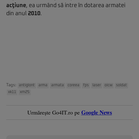
acţiune
, ea urmând să intre în dotarea armatei
din anul
2010
.
Tags:
antiglont
arma
armata
coreea
fps
laser
oicw
soldat
xk11
xm25
Google News
Urmărește Go4IT.ro pe