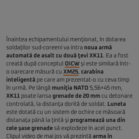
Înaintea echipamentului menţionat, în dotarea
soldaţilor sud-coreeni va intra
noua armă
automată de asalt cu două ţevi
XK11
. Ea a fost
creată după conceptul
OICW
şi este similară într-
o oarecare măsură cu
XM25
,
carabina
inteligentă
pe care am prezentat-o cu ceva timp
în urmă. Pe lângă
muniţia NATO
5,56×45 mm,
XK11
poate lansa
grenade de 20 mm
cu detonare
controlată, la distanţa dorită de soldat.
Luneta
este dotată cu un sistem de ochire ce măsoară
distanaţa până la ţintă şi
programează una din
cele şase grenade
să explodeze în acel punct.
Clipul video de mai jos vă prezintă
arma în