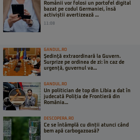
Românii vor folosi un portofel digital
bazat pe codul Germaniei, însă
activiștii avertizează ...
11:08
GANDUL.RO
Şedinţă extraordinară la Guvern.
Surprize pe ordinea de zi: în caz de
urgență, guvernul va...
GANDUL.RO
Un politician de top din Libia a dat în
judecată Poliția de Frontieră din
România...
DESCOPERA.RO
Ce se întâmplă cu dinții atunci când
bem apă carbogazoasă?