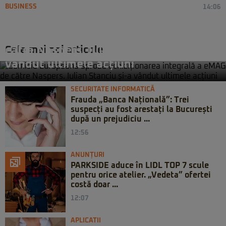
BUSINESS
14:06
Comisia Europeană aprobă
achiziționarea integrală a eMAG de
Cele mai noi articole
către Naspers. Iulian Stanciu și-a
vândut ultimele acțiuni
SECURITATE INFORMATICĂ
Frauda „Banca Națională”: Trei
suspecți au fost arestați la București
după un prejudiciu ...
12:56
ANUNȚURI
PARKSIDE aduce în LIDL TOP 7 scule
pentru orice atelier. „Vedeta” ofertei
costă doar ...
12:07
APLICATII