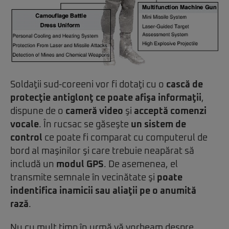
Soldaţii sud-coreeni vor fi dotaţi cu o
cască de
protecţie antiglonţ
ce
poate afişa informaţii
,
dispune de o
cameră vide
o
şi
acceptă comenzi
vocale
. În rucsac se găseşte
un sistem de
control
ce poate fi comparat cu computerul de
bord al maşinilor şi care trebuie neapărat să
includă un
modul GPS
. De asemenea, el
transmite semnale în vecinătate şi
poate
indentifica inamicii sau aliaţii pe o anumită
rază
.
Nu cu mult timp în urmă vă vorbeam despre