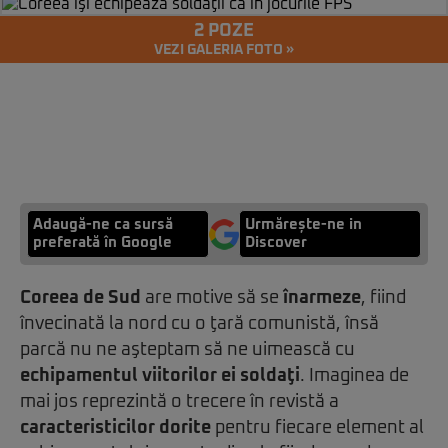
2 POZE
VEZI GALERIA FOTO »
Adaugă-ne ca sursă
Urmărește-ne in
preferată în Google
Discover
Coreea de Sud
are motive să se
înarmeze
, fiind
învecinată la nord cu o ţară comunistă, însă
parcă nu ne aşteptam să ne uimească cu
echipamentul viitorilor ei soldaţi
. Imaginea de
mai jos reprezintă o trecere în revistă a
caracteristicilor dorite
pentru fiecare element al