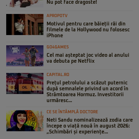
Nu pot face dragoste!
APROPOTV
Motivul pentru care băieții răi din
filmele de la Hollywood nu folosesc
iPhone
GO4GAMES
Cel mai așteptat joc video al anului
va debuta pe Netflix
CAPITAL.RO
Prețul petrolului a scăzut puternic
după semnalele privind un acord în
Strâmtoarea Hormuz. Investitorii
urmăresc...
CE SE ÎNTÂMPLĂ DOCTORE
Neti Sandu nominalizează zodia care
începe o viață nouă în august 2026:
„Schimbări și experiențe...