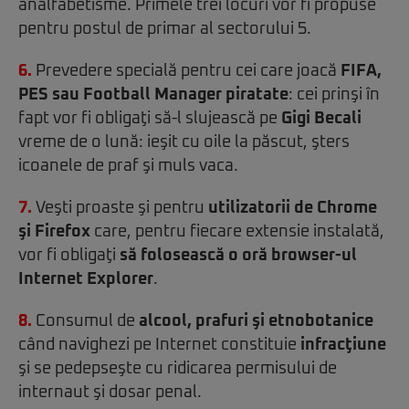
analfabetisme. Primele trei locuri vor fi propuse
pentru postul de primar al sectorului 5.
6.
Prevedere specială pentru cei care joacă
FIFA,
PES sau Football Manager piratate
: cei prinşi în
fapt vor fi obligaţi să-l slujească pe
Gigi Becali
vreme de o lună: ieşit cu oile la păscut, şters
icoanele de praf şi muls vaca.
7.
Veşti proaste şi pentru
utilizatorii de Chrome
şi Firefox
care, pentru fiecare extensie instalată,
vor fi obligaţi
să folosească o oră browser-ul
Internet Explorer
.
8.
Consumul de
alcool, prafuri şi etnobotanice
când navighezi pe Internet constituie
infracţiune
şi se pedepseşte cu ridicarea permisului de
internaut şi dosar penal.