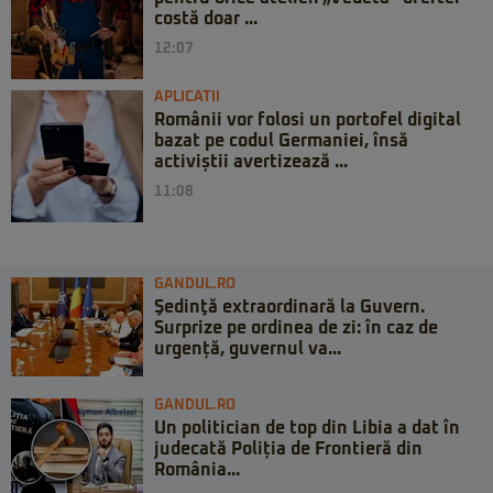
costă doar ...
12:07
APLICATII
Românii vor folosi un portofel digital
bazat pe codul Germaniei, însă
activiștii avertizează ...
11:08
GANDUL.RO
Şedinţă extraordinară la Guvern.
Surprize pe ordinea de zi: în caz de
urgență, guvernul va...
GANDUL.RO
Un politician de top din Libia a dat în
judecată Poliția de Frontieră din
România...