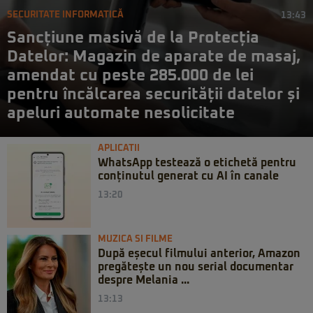
SECURITATE INFORMATICĂ
13:43
Sancțiune masivă de la Protecția
Datelor: Magazin de aparate de masaj,
amendat cu peste 285.000 de lei
pentru încălcarea securității datelor și
apeluri automate nesolicitate
APLICATII
WhatsApp testează o etichetă pentru
conținutul generat cu AI în canale
13:20
MUZICA SI FILME
După eșecul filmului anterior, Amazon
pregătește un nou serial documentar
despre Melania ...
13:13