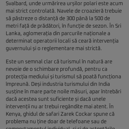
Svalbard, unde urmărirea urșilor polari este acum
mai strict controlată. Navele de croazieră trebuie
să păstreze o distanță de 300 până la 500 de
metri față de prădători, în funcție de sezon. În Sri
Lanka, aglomerația din parcurile naționale a
determinat operatorii locali să ceară intervenția
guvernului și o reglementare mai strictă.
Este un semnal clar că turismul în natură are
nevoie de o schimbare profundă, pentru ca
protecția mediului și turismul să poată funcționa
împreună. Deși industria turismului din India
susține în mare parte noile măsuri, apar întrebări
dacă acestea sunt suficiente și dacă unele
intervenții nu ar trebui regândite mai atent. În
Kenya, ghidul de safari Zarek Cockar spune că
problema nu ține doar de telefoane sau de