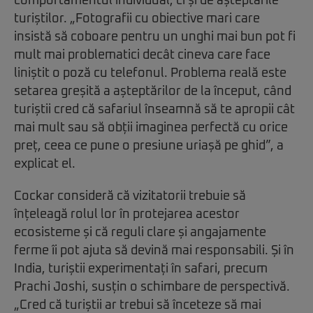
comportamentul individual, ci și de așteptările
turiștilor. „Fotografii cu obiective mari care
insistă să coboare pentru un unghi mai bun pot fi
mult mai problematici decât cineva care face
liniștit o poză cu telefonul. Problema reală este
setarea greșită a așteptărilor de la început, când
turiștii cred că safariul înseamnă să te apropii cât
mai mult sau să obții imaginea perfectă cu orice
preț, ceea ce pune o presiune uriașă pe ghid”, a
explicat el.
Cockar consideră că vizitatorii trebuie să
înțeleagă rolul lor în protejarea acestor
ecosisteme și că reguli clare și angajamente
ferme îi pot ajuta să devină mai responsabili. Și în
India, turiștii experimentați în safari, precum
Prachi Joshi, susțin o schimbare de perspectivă.
„Cred că turiștii ar trebui să înceteze să mai