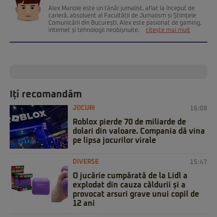
Alex Manole este un tânăr jurnalist, aflat la început de
carieră, absolvent al Facultății de Jurnalism și Științele
Comunicării din București. Alex este pasionat de gaming,
internet și tehnologii neobișnuite.
citește mai mult
Iți recomandăm
JOCURI
16:08
Roblox pierde 70 de miliarde de
dolari din valoare. Compania dă vina
pe lipsa jocurilor virale
DIVERSE
15:47
O jucărie cumpărată de la Lidl a
explodat din cauza căldurii și a
provocat arsuri grave unui copil de
12 ani