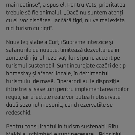
mai neatinse”, a spus el. Pentru Vats, prioritatea
trebuie să fie animalul: „Dacă nu suntem atenți
cu ei, vor dispărea. Iar fără tigri, nu va mai exista
nici turism cu tigri”.
Noua legislație a Curții Supreme interzice și
safariurile de noapte, limitează dezvoltarea în
zonele din jurul rezervațiilor și pune accent pe
turismul sustenabil. Sunt încurajate cazări de tip
homestay și afaceri locale, în detrimentul
turismului de masă. Operatorii au la dispoziție
între trei și șase luni pentru implementarea noilor
reguli, iar efectele reale vor putea fi observate
după sezonul musonic, când rezervațiile se
redeschid.
Pentru consultantul în turism sustenabil Ritu
Makhija, schimbările sunt necesare. „Principiul