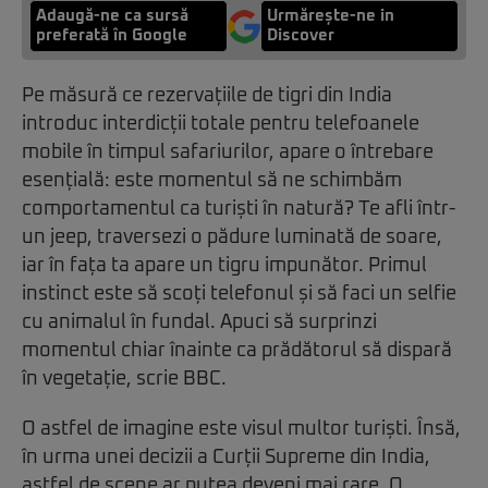
Adaugă-ne ca sursă
Urmărește-ne in
preferată în Google
Discover
Pe măsură ce rezervațiile de tigri din India
introduc interdicții totale pentru telefoanele
mobile în timpul safariurilor, apare o întrebare
esențială: este momentul să ne schimbăm
comportamentul ca turiști în natură? Te afli într-
un jeep, traversezi o pădure luminată de soare,
iar în fața ta apare un tigru impunător. Primul
instinct este să scoți telefonul și să faci un selfie
cu animalul în fundal. Apuci să surprinzi
momentul chiar înainte ca prădătorul să dispară
în vegetație, scrie BBC.
O astfel de imagine este visul multor turiști. Însă,
în urma unei decizii a Curții Supreme din India,
astfel de scene ar putea deveni mai rare. O