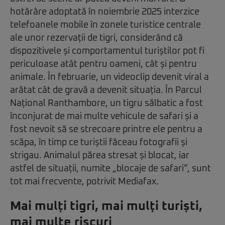
hotărâre adoptată în noiembrie 2025 interzice
telefoanele mobile în zonele turistice centrale
ale unor rezervații de tigri, considerând că
dispozitivele și comportamentul turiștilor pot fi
periculoase atât pentru oameni, cât și pentru
animale. În februarie, un videoclip devenit viral a
arătat cât de gravă a devenit situația. În Parcul
Național Ranthambore, un tigru sălbatic a fost
înconjurat de mai multe vehicule de safari și a
fost nevoit să se strecoare printre ele pentru a
scăpa, în timp ce turiștii făceau fotografii și
strigau. Animalul părea stresat și blocat, iar
astfel de situații, numite „blocaje de safari”, sunt
tot mai frecvente, potrivit Mediafax.
Mai mulți tigri, mai mulți turiști,
mai multe riscuri