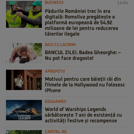
BUSINESS
14:04
Pădurile României trec în era
digitală: Romsilva pregătește o
platformă europeană de 54,92
milioane de lei pentru reducerea
tăierilor ilegale
RAZI CU LACRIMI
BANCUL ZILEI. Badea Gheorghe: –
Nu pot face dragoste!
APROPOTV
Motivul pentru care băieții răi din
filmele de la Hollywood nu folosesc
iPhone
GO4GAMES
World of Warships Legends
sărbătorește 7 ani de existență cu
activități festive și recompense
CAPITAL.RO