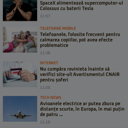
SpaceX alimentează supercomputer-ul
Colossus cu baterii Tesla
11:57
TELEFOANE MOBILE
Telefoanele, folosite frecvent pentru
calmarea copiilor, pot avea efecte
problematice
11:38
INTERNET
Nu cumpăra rovinieta înainte să
verifici site-ul! Avertismentul CNAIR
pentru șoferi
11:20
TECH NEWS
Avioanele electrice ar putea zbura pe
distanțe scurte, în Europa, în mai puțin
de patru ...
11:18