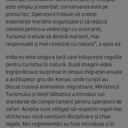
este simplu și esențial: conservarea este pe
primul loc. Operatorii trebuie să creeze
experiențe mai bine organizate și să reducă
obsesia pentru a vedea tigri cu orice preț.
Turismul trebuie să devină mai lent, mai
responsabil și mai conectat cu natura”, a spus ea.
India nu este singura țară care înăsprește regulile
pentru turismul în natură. După imagini video
îngrijorătoare surprinse în timpul migrației anuale
a antilopelor gnu din Kenya, unde turiștii au
blocat traseul animalelor migratoare, Ministerul
Turismului și Vieții Sălbatice a introdus noi
standarde de comportament pentru operatorii de
safari. Aceștia sunt obligați să respecte reguli mai
stricte sau riscă sancțiuni disciplinare și chiar
legale. Noi reglementări au fost introduse și în