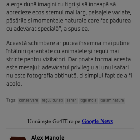
alerge după imagini cu tigri și să înceapă să
aprecieze ecosistemul mai larg, peisajele variate,
păsările și momentele naturale care fac pădurea
cu adevărat specială”, a spus ea.
Această schimbare ar putea însemna mai puține
întâlniri garantate cu animalele și reguli mai
stricte pentru vizitatori. Dar poate tocmai acesta
este mesajul: adevăratul privilegiu al unui safari
nu este fotografia obținută, ci simplul fapt de a fi
acolo.
Tags:
conservare
reguli turisti
safari
tigri india
turism natura
Google News
Urmărește Go4IT.ro pe
Alex Manole