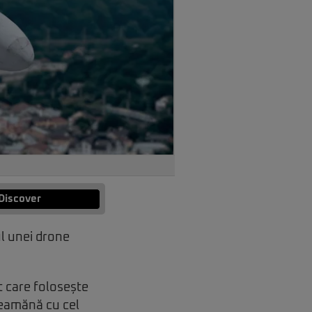
Discover
ul unei drone
t care folosește
seamănă cu cel