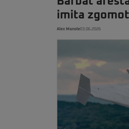
Bărbat aresta
imita zgomot
Alex Manole
03.06.2026