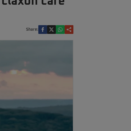
 claxon care
Share: