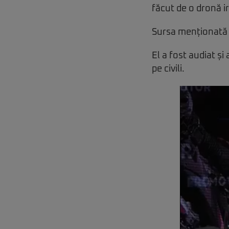
făcut de o dronă i
Sursa menționată a 
El a fost audiat și
pe civili.