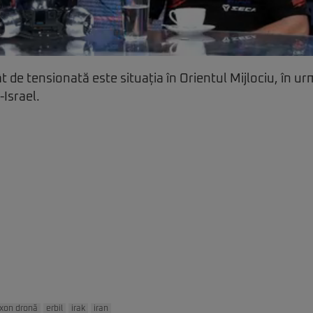
t de tensionată este situația în Orientul Mijlociu, în ur
-Israel.
axon dronă
erbil
irak
iran