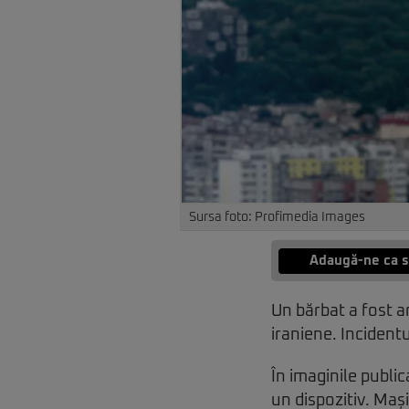
Sursa foto: Profimedia Images
Adaugă-ne ca s
Un bărbat a fost a
iraniene. Incident
În imaginile publi
un dispozitiv. Maș