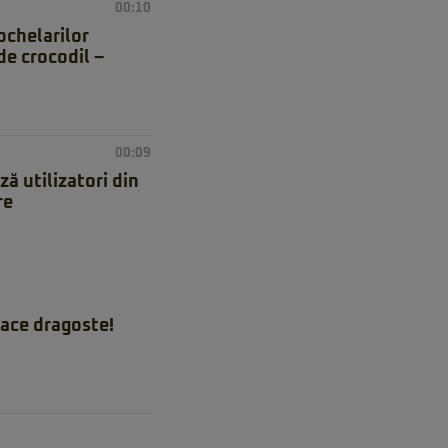
00:10
ochelarilor
de crocodil –
00:09
ă utilizatori din
re
ace dragoste!