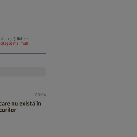
alism și Științele
citește mai mult
00:24
care nu există în
curilor