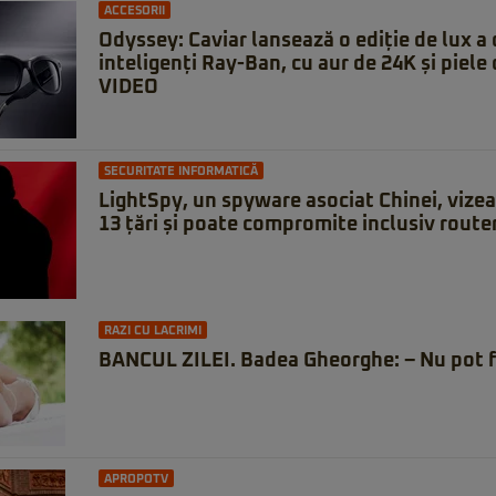
ACCESORII
Odyssey: Caviar lansează o ediție de lux a 
inteligenți Ray-Ban, cu aur de 24K și piele 
VIDEO
SECURITATE INFORMATICĂ
LightSpy, un spyware asociat Chinei, vizeaz
13 țări și poate compromite inclusiv route
RAZI CU LACRIMI
BANCUL ZILEI. Badea Gheorghe: – Nu pot f
APROPOTV