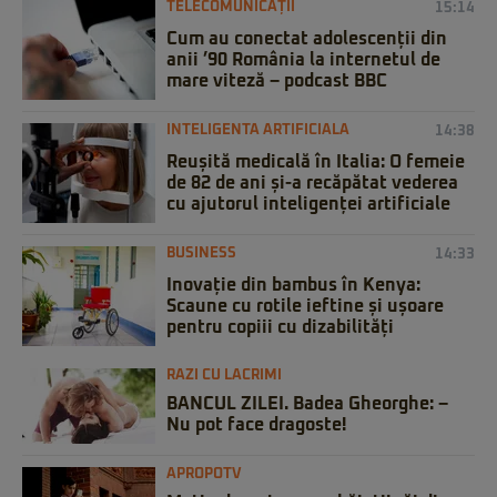
TELECOMUNICAȚII
15:14
Cum au conectat adolescenții din
anii ’90 România la internetul de
mare viteză – podcast BBC
INTELIGENTA ARTIFICIALA
14:38
Reușită medicală în Italia: O femeie
de 82 de ani și-a recăpătat vederea
cu ajutorul inteligenței artificiale
BUSINESS
14:33
Inovație din bambus în Kenya:
Scaune cu rotile ieftine și ușoare
pentru copiii cu dizabilități
RAZI CU LACRIMI
BANCUL ZILEI. Badea Gheorghe: –
Nu pot face dragoste!
APROPOTV