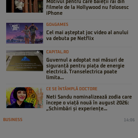
Motivul pentru care băieții răi din
filmele de la Hollywood nu folosesc
iPhone
GO4GAMES
Cel mai așteptat joc video al anului
va debuta pe Netflix
CAPITAL.RO
Guvernul a adoptat noi măsuri de
siguranță pentru piața de energie
electrică. Transelectrica poate
limita...
CE SE ÎNTÂMPLĂ DOCTORE
Neti Sandu nominalizează zodia care
începe o viață nouă în august 2026:
„Schimbări și experiențe...
BUSINESS
14:06
Comisia Europeană aprobă