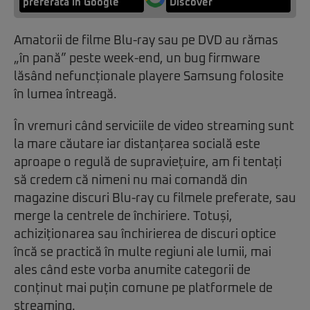
preferată în Google
Discover
Amatorii de filme Blu-ray sau pe DVD au rămas
„în pană” peste week-end, un bug firmware
lăsând nefuncționale playere Samsung folosite
în lumea întreagă.
În vremuri când serviciile de video streaming sunt
la mare căutare iar distanțarea socială este
aproape o regulă de supraviețuire, am fi tentați
să credem că nimeni nu mai comandă din
magazine discuri Blu-ray cu filmele preferate, sau
merge la centrele de închiriere. Totuși,
achiziționarea sau închirierea de discuri optice
încă se practică în multe regiuni ale lumii, mai
ales când este vorba anumite categorii de
conținut mai puțin comune pe platformele de
streaming.