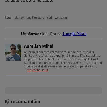
cu data de 20 iunie 2020.
Tags:
blu-ray
bug firmware
dvd
samsung
Google News
Urmărește Go4IT.ro pe
Aurelian Mihai
Aurelian Mihai este cel mai vechi redactor al site-ului
Go4it.ro. Are 14 ani de experienţă în presa IT şi cunoștințe
ample din sfera tehnologiei. Înainte de a ajunge la Go4it,
Aurelian a fost redactor pentru revista XtremPC, acoperind
rubrica de știri, desfășurarea de teste comparative și ...
citește mai mult
Iți recomandăm