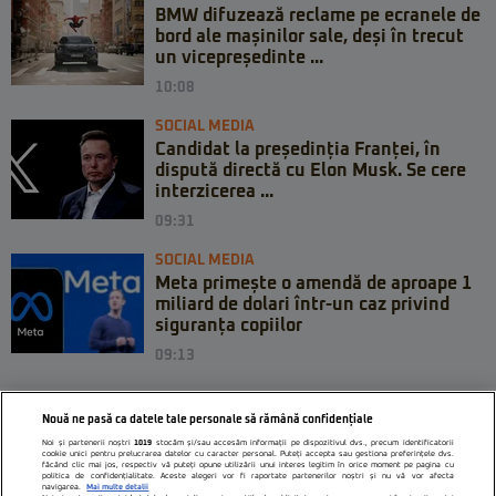
BMW difuzează reclame pe ecranele de
bord ale mașinilor sale, deși în trecut
un vicepreședinte ...
10:08
SOCIAL MEDIA
Candidat la președinția Franței, în
dispută directă cu Elon Musk. Se cere
interzicerea ...
09:31
SOCIAL MEDIA
Meta primește o amendă de aproape 1
miliard de dolari într-un caz privind
siguranța copiilor
09:13
Nouă ne pasă ca datele tale personale să rămână confidențiale
Noi și partenerii noștri
1019
stocăm și/sau accesăm informații pe dispozitivul dvs., precum identificatorii
cookie unici pentru prelucrarea datelor cu caracter personal. Puteți accepta sau gestiona preferințele dvs.
făcând clic mai jos, respectiv vă puteți opune utilizării unui interes legitim în orice moment pe pagina cu
politica de confidențialitate. Aceste alegeri vor fi raportate partenerilor noștri și nu vă vor afecta
navigarea.
Mai multe detalii