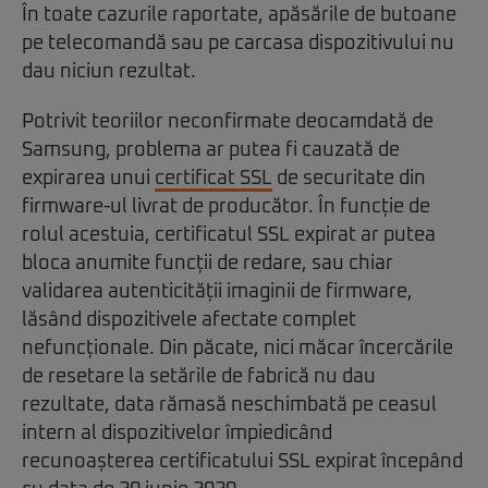
În toate cazurile raportate, apăsările de butoane
pe telecomandă sau pe carcasa dispozitivului nu
dau niciun rezultat.
Potrivit teoriilor neconfirmate deocamdată de
Samsung, problema ar putea fi cauzată de
expirarea unui
certificat SSL
de securitate din
firmware-ul livrat de producător. În funcție de
rolul acestuia, certificatul SSL expirat ar putea
bloca anumite funcții de redare, sau chiar
validarea autenticității imaginii de firmware,
lăsând dispozitivele afectate complet
nefuncționale. Din păcate, nici măcar încercările
de resetare la setările de fabrică nu dau
rezultate, data rămasă neschimbată pe ceasul
intern al dispozitivelor împiedicând
recunoașterea certificatului SSL expirat începând