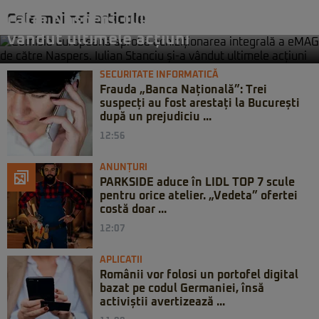
achiziționarea integrală a eMAG de
Cele mai noi articole
către Naspers. Iulian Stanciu și-a
vândut ultimele acțiuni
SECURITATE INFORMATICĂ
Frauda „Banca Națională”: Trei
suspecți au fost arestați la București
după un prejudiciu ...
12:56
ANUNȚURI
PARKSIDE aduce în LIDL TOP 7 scule
pentru orice atelier. „Vedeta” ofertei
costă doar ...
12:07
APLICATII
Românii vor folosi un portofel digital
bazat pe codul Germaniei, însă
activiștii avertizează ...