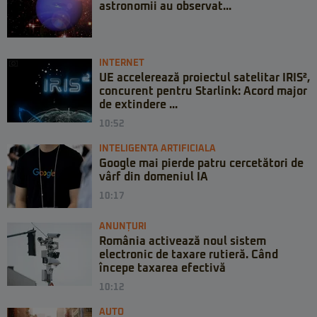
astronomii au observat...
INTERNET
UE accelerează proiectul satelitar IRIS²,
concurent pentru Starlink: Acord major
de extindere ...
10:52
INTELIGENTA ARTIFICIALA
Google mai pierde patru cercetători de
vârf din domeniul IA
10:17
ANUNȚURI
România activează noul sistem
electronic de taxare rutieră. Când
începe taxarea efectivă
10:12
AUTO