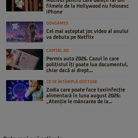
Motivul pentru care băieții răi din
filmele de la Hollywood nu folosesc
iPhone
GO4GAMES
Cel mai așteptat joc video al anului
va debuta pe Netflix
CAPITAL.RO
Permis auto 2026. Cazul în care
polițistul îți poate lua documentul,
chiar dacă ai drept...
CE SE ÎNTÂMPLĂ DOCTORE
Zodia care poate face toxiinfecție
alimentară în luna august 2026:
„Atenție le mâncarea de la...