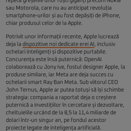
repeta greșelile unor foști giganți precum Nokia
sau Motorola, care nu au anticipat revoluția
smartphone-urilor și au fost depășiți de iPhone,
chiar produsul celor de la Apple.
Potrivit unor informații recente, Apple lucrează
deja la
dispozitive noi dedicate erei AI
, inclusiv
ochelari inteligenți și dispozitive purtabile.
Concurența este însă puternică: OpenAI
colaborează cu Jony Ive, fostul designer Apple, la
produse similare, iar Meta are deja succes cu
ochelarii smart Ray Ban Meta. Sub viitorul CEO
John Ternus, Apple ar putea totuși să își schimbe
strategia: compania a raportat deja o creștere
puternică a investițiilor în cercetare și dezvoltare,
cheltuielile urcând de la 8,5 la 11,4 miliarde de
dolari într-un singur an, pe fondul acestor
proiecte legate de inteligența artificială.