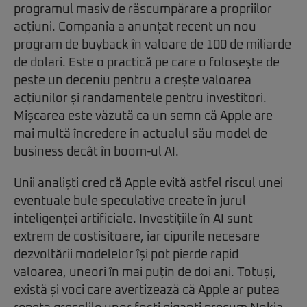
programul masiv de răscumpărare a propriilor
acțiuni. Compania a anunțat recent un nou
program de buyback în valoare de 100 de miliarde
de dolari. Este o practică pe care o folosește de
peste un deceniu pentru a crește valoarea
acțiunilor și randamentele pentru investitori.
Mișcarea este văzută ca un semn că Apple are
mai multă încredere în actualul său model de
business decât în boom-ul AI.
Unii analiști cred că Apple evită astfel riscul unei
eventuale bule speculative create în jurul
inteligenței artificiale. Investițiile în AI sunt
extrem de costisitoare, iar cipurile necesare
dezvoltării modelelor își pot pierde rapid
valoarea, uneori în mai puțin de doi ani. Totuși,
există și voci care avertizează că Apple ar putea