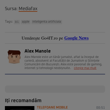
Sursa:
Mediafax
Tags:
a.i.
apple
inteligenta artificiala
Google News
Urmărește Go4IT.ro pe
Alex Manole
Alex Manole este un tânăr jurnalist, aflat la început de
carieră, absolvent al Facultății de Jurnalism și Științele
Comunicării din București. Alex este pasionat de gaming,
internet și tehnologii neobișnuite.
citește mai mult
Iți recomandăm
TELEFOANE MOBILE
00:51