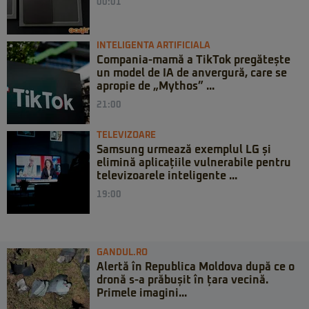
00:01
INTELIGENTA ARTIFICIALA
Compania-mamă a TikTok pregătește
un model de IA de anvergură, care se
apropie de „Mythos” ...
21:00
TELEVIZOARE
Samsung urmează exemplul LG și
elimină aplicațiile vulnerabile pentru
televizoarele inteligente ...
19:00
GANDUL.RO
Alertă în Republica Moldova după ce o
dronă s-a prăbușit în țara vecină.
Primele imagini...