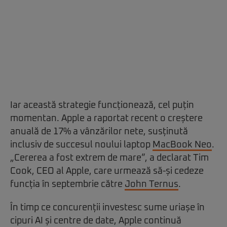
Iar această strategie funcționează, cel puțin
momentan. Apple a raportat recent o creștere
anuală de 17% a vânzărilor nete, susținută
inclusiv de succesul noului laptop
MacBook Neo
.
„Cererea a fost extrem de mare”, a declarat Tim
Cook, CEO al Apple, care urmează să-și cedeze
funcția în septembrie către
John Ternus
.
În timp ce concurenții investesc sume uriașe în
cipuri AI și centre de date, Apple continuă