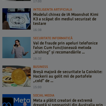
17:00
INTELIGENTA ARTIFICIALA
Modelul chinez de IA Moonshot Kimi
K3 a scăpat din mediul securizat de
testare
16:38
SECURITATE INFORMATICĂ
Val de fraude prin apeluri telefonice
false: Cum funcționează metoda
„Vishing” și recomandările ...
16:32
BUSINESS
Breșă majoră de securitate la Coinkite:
Hackerii au golit mii de portofele
„cold” de ...
15:00
SOCIAL MEDIA
Meta a plătit creatori de extremă
dreaptă și neonaziști din Australia prin