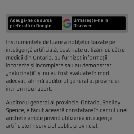
Adaugă-ne ca sursă
Urmărește-ne in
preferată în Google
Discover
Instrumentele de luare a notițelor bazate pe
inteligență artificială, destinate utilizării de către
medicii din Ontario, au furnizat informații
incorecte și incomplete sau au demonstrat
„halucinații” și nu au fost evaluate în mod
adecvat, afirmă auditorul general al provinciei
într-un nou raport.
Auditorul general al provinciei Ontario, Shelley
Spence, a făcut această constatare în cadrul unei
anchete ample privind utilizarea inteligenței
artificiale în serviciul public provincial.