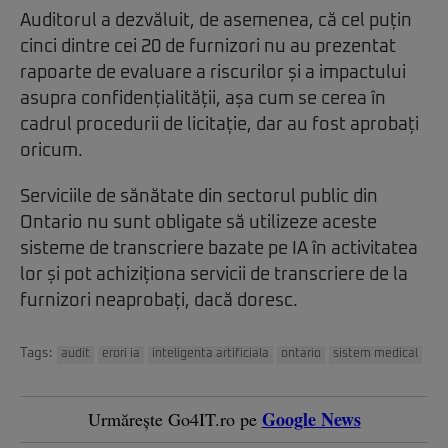
Auditorul a dezvăluit, de asemenea, că cel puțin
cinci dintre cei 20 de furnizori nu au prezentat
rapoarte de evaluare a riscurilor și a impactului
asupra confidențialității, așa cum se cerea în
cadrul procedurii de licitație, dar au fost aprobați
oricum.
Serviciile de sănătate din sectorul public din
Ontario nu sunt obligate să utilizeze aceste
sisteme de transcriere bazate pe IA în activitatea
lor și pot achiziționa servicii de transcriere de la
furnizori neaprobați, dacă doresc.
Tags:
audit
erori ia
inteligenta artificiala
ontario
sistem medical
Google News
Urmărește Go4IT.ro pe