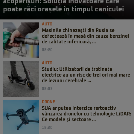
acoperișuri: Soluția inovatoare care
poate răci orașele în timpul caniculei
AUTO
Mașinile chinezești din Rusia se
defectează în masă din cauza benzinei
de calitate inferioară, ...
08:20
AUTO
Studiu: Utilizatorii de trotinete
electrice au un risc de trei ori mai mare
de leziuni cerebrale ...
08:03
DRONE
SUA ar putea interzice rertoactiv
vânzarea dronelor cu tehnologie LiDAR:
Ce modele și sectoare ...
18:20