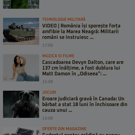
TEHNOLOGIE MILITARĂ
VIDEO | România își sporește forța
amfibie la Marea Neagră: Militarii
români se instruiesc ...
17:00
MUZICA SI FILME
Cascadoarea Devyn Dalton, care are
137 cm înălțime, a fost dublura lui
Matt Damon în „Odiseea”: ...
15:00
JOCURI
Eroare judiciară gravă în Canada: Un
bărbat a stat 18 luni în închisoare din
cauza unui ...
13:00
OFERTE DIN MAGAZINE