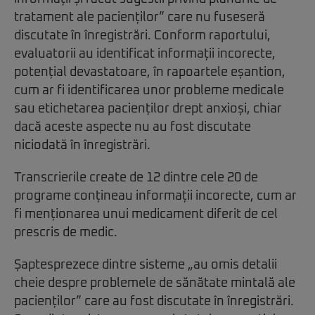
tratament ale pacienților” care nu fuseseră
discutate în înregistrări. Conform raportului,
evaluatorii au identificat informații incorecte,
potențial devastatoare, în rapoartele eșantion,
cum ar fi identificarea unor probleme medicale
sau etichetarea pacienților drept anxioși, chiar
dacă aceste aspecte nu au fost discutate
niciodată în înregistrări.
Transcrierile create de 12 dintre cele 20 de
programe conțineau informații incorecte, cum ar
fi menționarea unui medicament diferit de cel
prescris de medic.
Șaptesprezece dintre sisteme „au omis detalii
cheie despre problemele de sănătate mintală ale
pacienților” care au fost discutate în înregistrări.