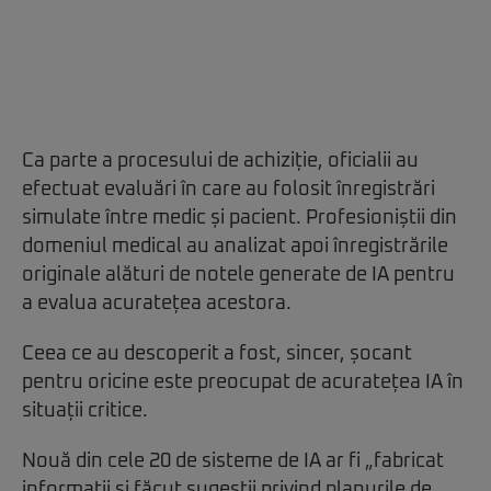
Ca parte a procesului de achiziție, oficialii au
efectuat evaluări în care au folosit înregistrări
simulate între medic și pacient. Profesioniștii din
domeniul medical au analizat apoi înregistrările
originale alături de notele generate de IA pentru
a evalua acuratețea acestora.
Ceea ce au descoperit a fost, sincer, șocant
pentru oricine este preocupat de acuratețea IA în
situații critice.
Nouă din cele 20 de sisteme de IA ar fi „fabricat
informații și făcut sugestii privind planurile de