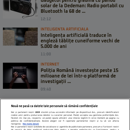
Gadgetul pentru grădină cu panou
solar de la Dedeman: Radio portabil cu
Bluetooth la 68 de ...
12:12
INTELIGENTA ARTIFICIALA
Inteligența artificială traduce în
engleză tăblițe cuneiforme vechi de
5.000 de ani
11:00
INTERNET
Poliția Română investește peste 15
milioane de lei într-o platformă de
investigații ...
09:40
Nouă ne pasă ca datele tale personale să rămână confidențiale
Noi și partenerii noștri
1019
stocăm și/sau accesăm informații pe dispozitivul dvs., precum identificatorii
cookie unici pentru prelucrarea datelor cu caracter personal. Puteți accepta sau gestiona preferințele dvs.
făcând clic mai jos, respectiv vă puteți opune utilizării unui interes legitim în orice moment pe pagina cu
politica de confidențialitate. Aceste alegeri vor fi raportate partenerilor noștri și nu vă vor afecta
navigarea.
Mai multe detalii
Noi si partenerii nostri (retelele de socializare si agentiile de publicitate partenere, precum si furnizorii nostri
de servicii de date analitice) prelucram date pentru a permite website-ului sa functioneze, pentru a