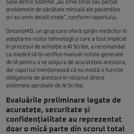
Șase dintre sisteme „au omis total sau parțial
problemele de sănătate mintală ale pacienților
ori au omis detalii cheie”, conform raportului.
OntarioMD, un grup care oferă sprijin medicilor în
adoptarea noilor tehnologii și care a fost implicat
în procesul de achiziție a AI Scribe, a recomandat
ca medicii să își verifice manual notele generate
de IA pentru a se asigura de acuratețea acestora,
dar raportul menționează că nu există o funcție
obligatorie de atestare în niciunul dintre
sistemele aprobate de AI Scribe.
Evaluările preliminare legate de
acuratețe, securitate și
confidențialitate au reprezentat
doar o mică parte din scorul total