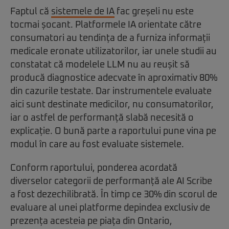
Faptul că
sistemele de IA
fac greșeli nu este
tocmai șocant. Platformele IA orientate către
consumatori au tendința de a furniza informații
medicale eronate utilizatorilor, iar unele studii au
constatat că modelele LLM nu au reușit să
producă diagnostice adecvate în aproximativ 80%
din cazurile testate. Dar instrumentele evaluate
aici sunt destinate medicilor, nu consumatorilor,
iar o astfel de performanță slabă necesită o
explicație. O bună parte a raportului pune vina pe
modul în care au fost evaluate sistemele.
Conform raportului, ponderea acordată
diverselor categorii de performanță ale AI Scribe
a fost dezechilibrată. În timp ce 30% din scorul de
evaluare al unei platforme depindea exclusiv de
prezența acesteia pe piața din Ontario,