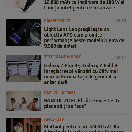
12.000 mAh cu încărcare de 100 W și
funcții inteligente de localizare
CAMERE FOTO
00:18
Light Lens Lab pregătește un
obiectiv APO care promite
performanțe peste modelul Leica de
9.500 de dolari
TELEFOANE MOBILE
00:17
Galaxy Z Flip 8 și Galaxy Z Fold 8
înregistrează vânzări cu 20% mai
mari în Europa față de generația
anterioară
RAZI CU LACRIMI
BANCUL ZILEI. El către ea: – Ce îți
place să ți se facă?
APROPOTV
Motivul pentru care băieții răi din