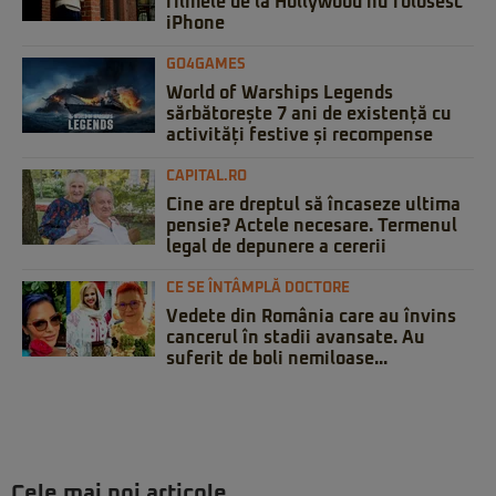
filmele de la Hollywood nu folosesc
iPhone
GO4GAMES
World of Warships Legends
sărbătorește 7 ani de existență cu
activități festive și recompense
CAPITAL.RO
Cine are dreptul să încaseze ultima
pensie? Actele necesare. Termenul
legal de depunere a cererii
CE SE ÎNTÂMPLĂ DOCTORE
Vedete din România care au învins
cancerul în stadii avansate. Au
suferit de boli nemiloase...
Cele mai noi articole