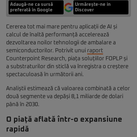
Adaugă-ne ca sursă
Urmărește-ne in
preferată în Google
Discover
Cererea tot mai mare pentru aplicații de AI și
calcul de înaltă performanță accelerează
dezvoltarea noilor tehnologii de ambalare a
semiconductorilor. Potrivit unui
raport
Counterpoint Research, piața soluțiilor FOPLP și
a substraturilor din sticlă va înregistra o creștere
spectaculoasă în următorii ani.
Analiștii estimează că valoarea combinată a celor
două segmente va depăși 8,1 miliarde de dolari
până în 2030.
O piață aflată într-o expansiune
rapidă