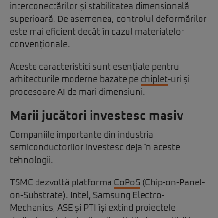
interconectărilor și stabilitatea dimensională
superioară. De asemenea, controlul deformărilor
este mai eficient decât în cazul materialelor
convenționale.
Aceste caracteristici sunt esențiale pentru
arhitecturile moderne bazate pe
chiplet
-uri și
procesoare AI de mari dimensiuni.
Marii jucători investesc masiv
Companiile importante din industria
semiconductorilor investesc deja în aceste
tehnologii.
TSMC dezvoltă platforma
CoPoS
(Chip-on-Panel-
on-Substrate). Intel, Samsung Electro-
Mechanics, ASE și PTI își extind proiectele