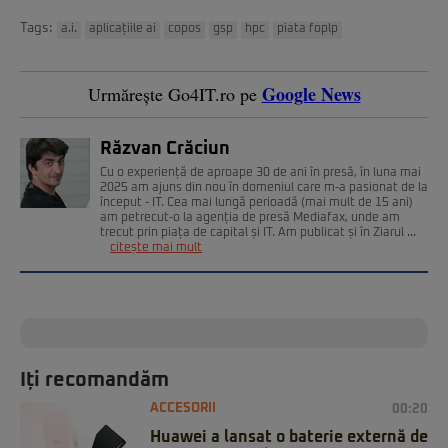
Tags:
a.i.
aplicațiile ai
copos
gsp
hpc
piata foplp
Google News
Urmărește Go4IT.ro pe
Răzvan Crăciun
Cu o experiență de aproape 30 de ani în presă, în luna mai
2025 am ajuns din nou în domeniul care m-a pasionat de la
început - IT. Cea mai lungă perioadă (mai mult de 15 ani)
am petrecut-o la agenția de presă Mediafax, unde am
trecut prin piața de capital și IT. Am publicat și în Ziarul ...
citește mai mult
Iți recomandăm
ACCESORII
00:20
Huawei a lansat o baterie externă de