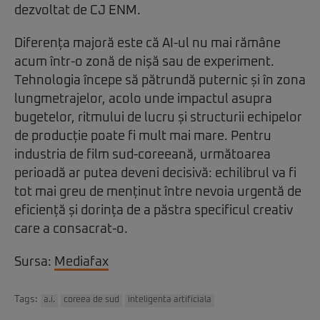
dezvoltat de CJ ENM.
Diferența majoră este că AI-ul nu mai rămâne
acum într-o zonă de nișă sau de experiment.
Tehnologia începe să pătrundă puternic și în zona
lungmetrajelor, acolo unde impactul asupra
bugetelor, ritmului de lucru și structurii echipelor
de producție poate fi mult mai mare. Pentru
industria de film sud-coreeană, următoarea
perioadă ar putea deveni decisivă: echilibrul va fi
tot mai greu de menținut între nevoia urgentă de
eficiență și dorința de a păstra specificul creativ
care a consacrat-o.
Sursa:
Mediafax
Tags:
a.i.
coreea de sud
inteligenta artificiala