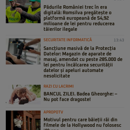
Pădurile României trec în era
digitală: Romsilva pregătește o
platformă europeană de 54,92
milioane de lei pentru reducerea
tăierilor ilegale
SECURITATE INFORMATICĂ
13:43
Sancțiune masivă de la Protecția
Datelor: Magazin de aparate de
masaj, amendat cu peste 285.000 de
lei pentru încălcarea securității
datelor și apeluri automate
nesolicitate
RAZI CU LACRIMI
BANCUL ZILEI. Badea Gheorghe: –
Nu pot face dragoste!
APROPOTV
Motivul pentru care băieții răi din
filmele de la Hollywood nu folosesc