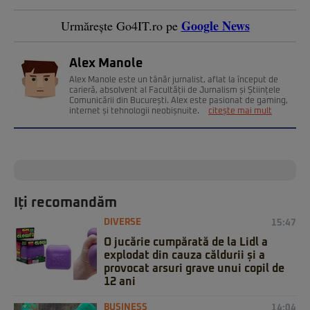
Google News
Urmărește Go4IT.ro pe
Alex Manole
Alex Manole este un tânăr jurnalist, aflat la început de
carieră, absolvent al Facultății de Jurnalism și Științele
Comunicării din București. Alex este pasionat de gaming,
internet și tehnologii neobișnuite.
citește mai mult
Iți recomandăm
DIVERSE
15:47
O jucărie cumpărată de la Lidl a
explodat din cauza căldurii și a
provocat arsuri grave unui copil de
12 ani
BUSINESS
14:04