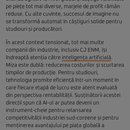
pe piețe tot mai diverse, marjele de profit rămân
reduse. Cu alte cuvinte, succesul de imagine nu
se transformă automat în câștiguri solide pentru
studiouri și producători.
În acest context tensionat, tot mai multe
companii din industrie, inclusiv CJ ENM, își
îndreaptă atenția către
inteligența artificială
.
Miza este dublă: reducerea costurilor și scurtarea
timpilor de producție. Pentru studiouri,
tehnologia promite eficiență într-un moment în
care fiecare etapă de lucru este atent evaluată
din perspectiva rentabilității. Susținătorii acestei
direcții spun că AI-ul ar putea deveni un
instrument-cheie pentru relansarea
competitivității industriei sud-coreene și pentru
menținerea avantajului pe piața globală a