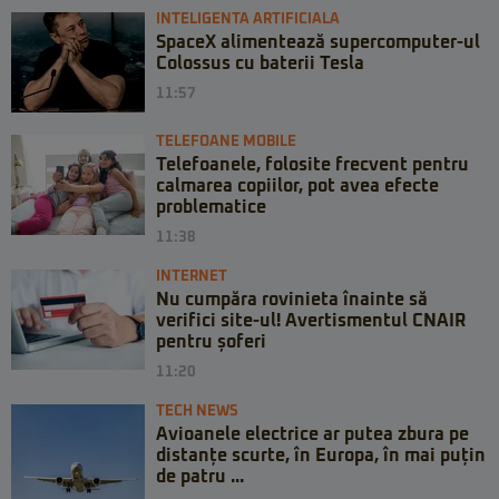
INTELIGENTA ARTIFICIALA
SpaceX alimentează supercomputer-ul
Colossus cu baterii Tesla
11:57
TELEFOANE MOBILE
Telefoanele, folosite frecvent pentru
calmarea copiilor, pot avea efecte
problematice
11:38
INTERNET
Nu cumpăra rovinieta înainte să
verifici site-ul! Avertismentul CNAIR
pentru șoferi
11:20
TECH NEWS
Avioanele electrice ar putea zbura pe
distanțe scurte, în Europa, în mai puțin
de patru ...