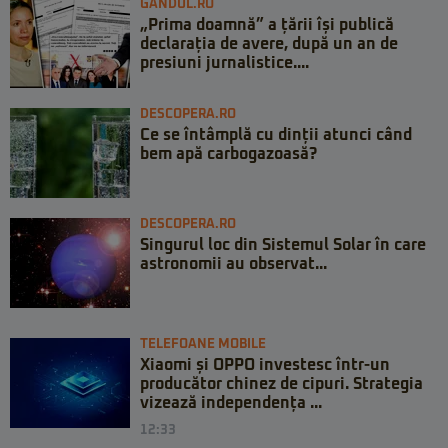
GANDUL.RO
„Prima doamnă” a țării își publică
declarația de avere, după un an de
presiuni jurnalistice....
DESCOPERA.RO
Ce se întâmplă cu dinții atunci când
bem apă carbogazoasă?
DESCOPERA.RO
Singurul loc din Sistemul Solar în care
astronomii au observat...
TELEFOANE MOBILE
Xiaomi și OPPO investesc într-un
producător chinez de cipuri. Strategia
vizează independența ...
12:33