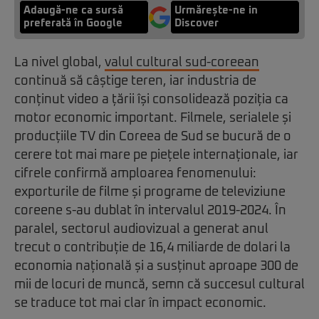
Adaugă-ne ca sursă
Urmărește-ne in
preferată în Google
Discover
La nivel global,
valul cultural sud-coreean
continuă să câștige teren, iar industria de
conținut video a țării își consolidează poziția ca
motor economic important. Filmele, serialele și
producțiile TV din Coreea de Sud se bucură de o
cerere tot mai mare pe piețele internaționale, iar
cifrele confirmă amploarea fenomenului:
exporturile de filme și programe de televiziune
coreene s-au dublat în intervalul 2019-2024. În
paralel, sectorul audiovizual a generat anul
trecut o contribuție de 16,4 miliarde de dolari la
economia națională și a susținut aproape 300 de
mii de locuri de muncă, semn că succesul cultural
se traduce tot mai clar în impact economic.