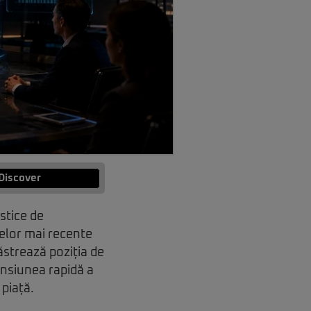
Discover
stice de
 celor mai recente
strează poziția de
ensiunea rapidă a
 piață.