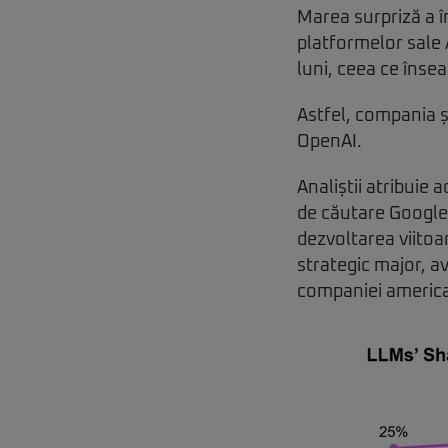
Marea surpriză a î
platformelor sale 
luni, ceea ce îns
Astfel, compania ș
OpenAI.
Analiștii atribuie
de căutare Google 
dezvoltarea viitoa
strategic major, a
companiei americ