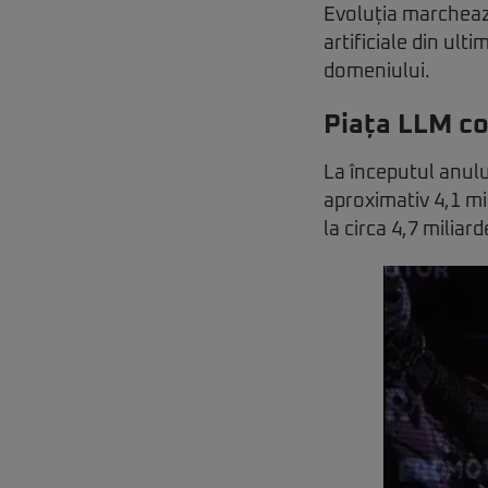
Evoluția marchează
artificiale din ult
domeniului.
Piața LLM co
La începutul anulu
aproximativ 4,1 mil
la circa 4,7 miliard