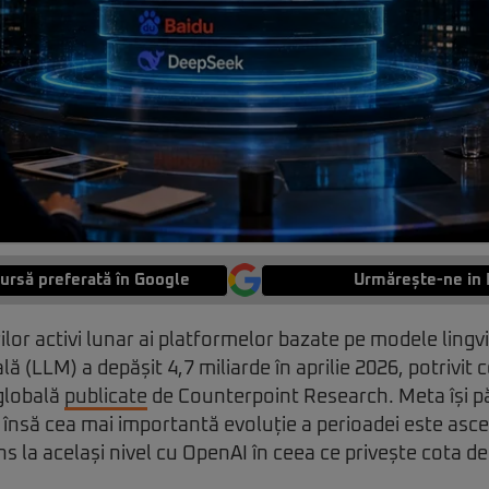
ursă preferată în Google
Urmărește-ne in 
ilor activi lunar ai platformelor bazate pe modele lingvi
ială (LLM) a depășit 4,7 miliarde în aprilie 2026, potrivit
 globală
publicate
de Counterpoint Research. Meta își pă
, însă cea mai importantă evoluție a perioadei este asc
s la același nivel cu OpenAI în ceea ce privește cota de