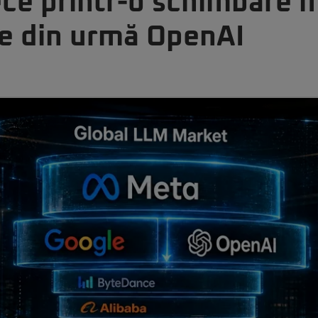
ece printr-o schimbare m
e din urmă OpenAI