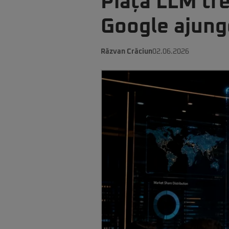
Piața LLM tr
Google ajung
Răzvan Crăciun
02.06.2026