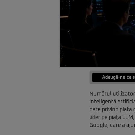
Adaugă-ne ca s
Numărul utilizator
inteligență artific
date privind piața
lider pe piața LLM
Google, care a ajun