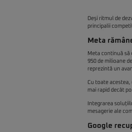
Deși ritmul de dez
principalii competit
Meta rămâne
Meta continuă să o
950 de milioane de u
reprezintă un avan
Cu toate acestea, 
mai rapid decât po
Integrarea soluții
mesagerie ale com
Google recu