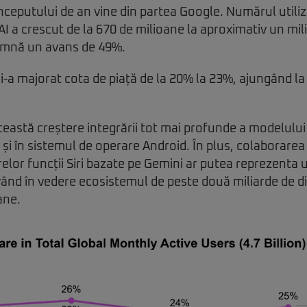
nceputului de an vine din partea Google. Numărul utilizat
AI a crescut de la 670 de milioane la aproximativ un mil
eamnă un avans de 49%.
i-a majorat cota de piață de la 20% la 23%, ajungând la
 această creștere integrării tot mai profunde a modelulu
și în sistemul de operare Android. În plus, colaborarea
relor funcții Siri bazate pe Gemini ar putea reprezenta 
vând în vedere ecosistemul de peste două miliarde de di
ane.