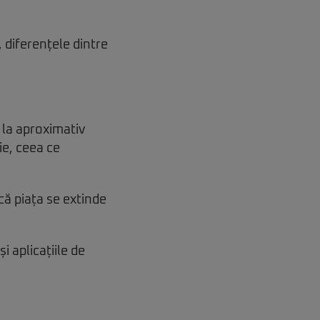
 diferențele dintre
 la aproximativ
lie, ceea ce
că piața se extinde
și aplicațiile de