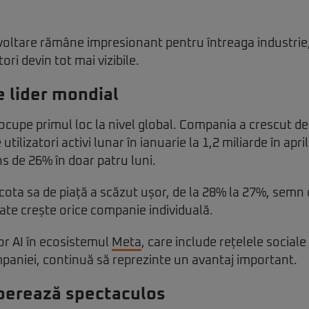
voltare rămâne impresionant pentru întreaga industrie,
ori devin tot mai vizibile.
 lider mondial
cupe primul loc la nivel global. Compania a crescut de
tilizatori activi lunar în ianuarie la 1,2 miliarde în apri
s de 26% în doar patru luni.
cota sa de piață a scăzut ușor, de la 28% la 27%, semn 
ate crește orice companie individuală.
lor AI în ecosistemul
Meta
, care include rețelele sociale 
paniei, continuă să reprezinte un avantaj important.
perează spectaculos