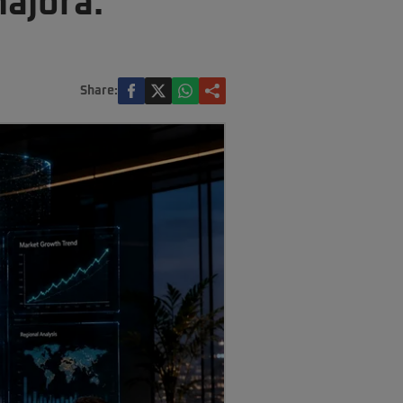
ajoră.
Share: