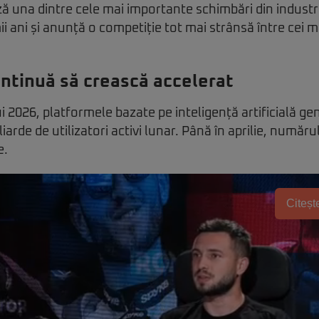
 una dintre cele mai importante schimbări din industri
imii ani și anunță o competiție tot mai strânsă între cei m
ntinuă să crească accelerat
i 2026, platformele bazate pe inteligență artificială g
iarde de utilizatori activi lunar. Până în aprilie, număr
e.
Citește