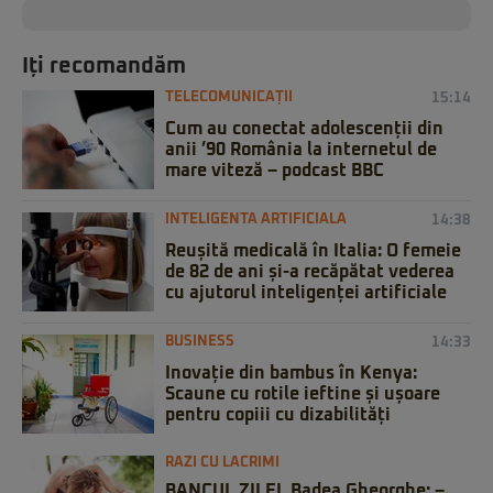
Iți recomandăm
TELECOMUNICAȚII
15:14
Cum au conectat adolescenții din
anii ’90 România la internetul de
mare viteză – podcast BBC
INTELIGENTA ARTIFICIALA
14:38
Reușită medicală în Italia: O femeie
de 82 de ani și-a recăpătat vederea
cu ajutorul inteligenței artificiale
BUSINESS
14:33
Inovație din bambus în Kenya:
Scaune cu rotile ieftine și ușoare
pentru copiii cu dizabilități
RAZI CU LACRIMI
BANCUL ZILEI. Badea Gheorghe: –