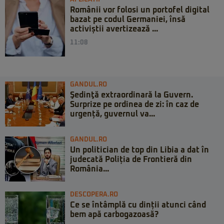
Românii vor folosi un portofel digital
bazat pe codul Germaniei, însă
activiștii avertizează ...
11:08
GANDUL.RO
Şedinţă extraordinară la Guvern.
Surprize pe ordinea de zi: în caz de
urgență, guvernul va...
GANDUL.RO
Un politician de top din Libia a dat în
judecată Poliția de Frontieră din
România...
DESCOPERA.RO
Ce se întâmplă cu dinții atunci când
bem apă carbogazoasă?