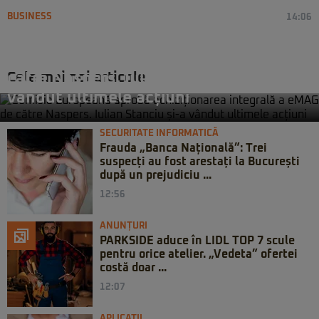
BUSINESS
14:06
Comisia Europeană aprobă
achiziționarea integrală a eMAG de
Cele mai noi articole
către Naspers. Iulian Stanciu și-a
vândut ultimele acțiuni
SECURITATE INFORMATICĂ
Frauda „Banca Națională”: Trei
suspecți au fost arestați la București
după un prejudiciu ...
12:56
ANUNȚURI
PARKSIDE aduce în LIDL TOP 7 scule
pentru orice atelier. „Vedeta” ofertei
costă doar ...
12:07
APLICATII