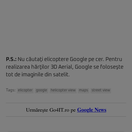
P.S.:
Nu căutaţi elicoptere Google pe cer. Pentru
realizarea hărţilor 3D Aerial, Google se foloseşte
tot de imaginile din satelit.
Tags:
elicopter
google
helicopter view
maps
street view
Google News
Urmărește Go4IT.ro pe