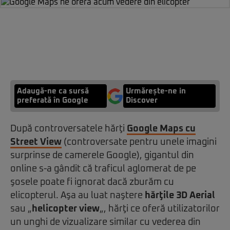
Adaugă-ne ca sursă
Urmărește-ne in
preferată în Google
Discover
După controversatele hărţi
Google Maps cu
Street View
(controversate pentru unele imagini
surprinse de camerele Google), gigantul din
online s-a gândit că traficul aglomerat de pe
şosele poate fi ignorat dacă zburăm cu
elicopterul. Aşa au luat naştere
hărţile 3D Aerial
sau „
helicopter view
„, hărţi ce oferă utilizatorilor
un unghi de vizualizare similar cu vederea din