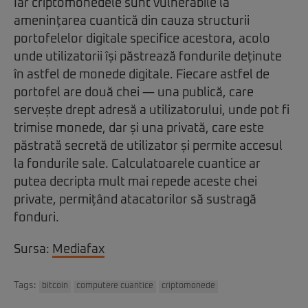
Iar criptomonedele sunt vulnerabile la
amenințarea cuantică din cauza structurii
portofelelor digitale specifice acestora, acolo
unde utilizatorii își păstrează fondurile deținute
în astfel de monede digitale. Fiecare astfel de
portofel are două chei — una publică, care
servește drept adresă a utilizatorului, unde pot fi
trimise monede, dar și una privată, care este
păstrată secretă de utilizator și permite accesul
la fondurile sale. Calculatoarele cuantice ar
putea decripta mult mai repede aceste chei
private, permițând atacatorilor să sustragă
fonduri.
Sursa:
Mediafax
Tags:
bitcoin
computere cuantice
criptomonede