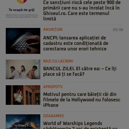
Ce sancțiuni riscă cele peste 900 de
primării care nu s-au înrolat încă în
Ghiseul.ro. Care este termenul
limită
ANUNȚURI
09:38
ANCPI: lansarea aplicației de
cadastru este condiționată de
corectarea unor erori tehnice
RAZI CU LACRIMI
BANCUL ZILEI. El către ea: – Ce îți
place să ți se facă?
APROPOTV
Motivul pentru care băieții răi din
filmele de la Hollywood nu folosesc
iPhone
GO4GAMES
World of Warships Legends