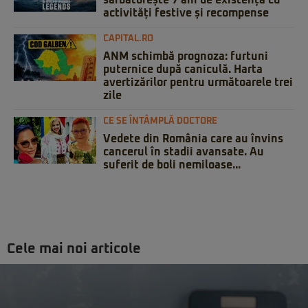
sărbătorește 7 ani de existență cu
activități festive și recompense
CAPITAL.RO
ANM schimbă prognoza: furtuni
puternice după caniculă. Harta
avertizărilor pentru următoarele trei
zile
CE SE ÎNTÂMPLĂ DOCTORE
Vedete din România care au învins
cancerul în stadii avansate. Au
suferit de boli nemiloase...
Cele mai noi articole