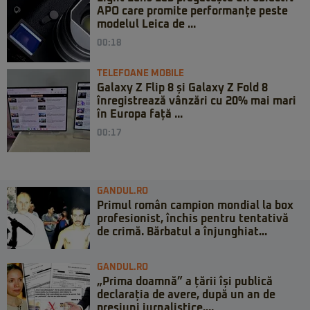
APO care promite performanțe peste
modelul Leica de ...
00:18
TELEFOANE MOBILE
Galaxy Z Flip 8 și Galaxy Z Fold 8
înregistrează vânzări cu 20% mai mari
în Europa față ...
00:17
GANDUL.RO
Primul român campion mondial la box
profesionist, închis pentru tentativă
de crimă. Bărbatul a înjunghiat...
GANDUL.RO
„Prima doamnă” a țării își publică
declarația de avere, după un an de
presiuni jurnalistice....