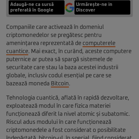
Adaugă-ne ca sursă
Urmărește-ne in
preferată în Google
Discover
Companiile care activează în domeniul
criptomonedelor se pregătesc pentru
amenințarea reprezentată de
computerele
cuantice
. Mai exact, în curând, aceste computere
puternice ar putea să spargă sistemele de
securitate care stau la baza acestei industrii
globale, inclusiv codul esențial pe care se
bazează moneda
Bitcoin
.
Tehnologia cuantică, aflată în rapidă dezvoltare,
exploatează modul în care fizica materiei
funcționează diferit la nivel atomic și subatomic.
Riscul adus modului în care funcționează
criptomonedele a fost considerat o posibilitate
îndepărtată, bitcoin-ul, în special, fiind considerat