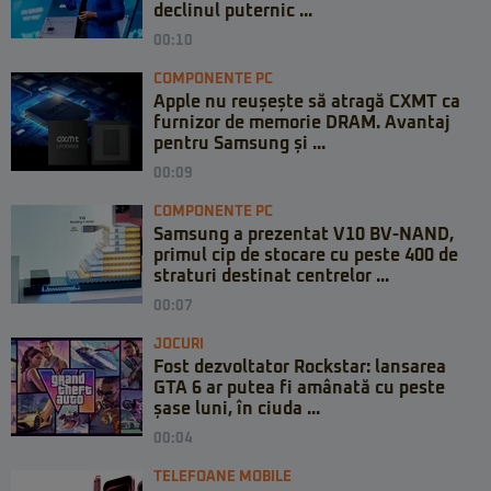
declinul puternic ...
00:10
COMPONENTE PC
Apple nu reușește să atragă CXMT ca
furnizor de memorie DRAM. Avantaj
pentru Samsung și ...
00:09
COMPONENTE PC
Samsung a prezentat V10 BV-NAND,
primul cip de stocare cu peste 400 de
straturi destinat centrelor ...
00:07
JOCURI
Fost dezvoltator Rockstar: lansarea
GTA 6 ar putea fi amânată cu peste
șase luni, în ciuda ...
00:04
TELEFOANE MOBILE