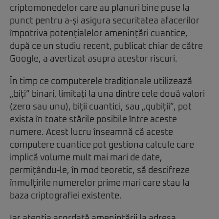
criptomonedelor care au planuri bine puse la
punct pentru a-și asigura securitatea afacerilor
împotriva potențialelor amenințări cuantice,
după ce un studiu recent, publicat chiar de către
Google, a avertizat asupra acestor riscuri.
În timp ce computerele tradiționale utilizează
„biți” binari, limitați la una dintre cele două valori
(zero sau unu), biții cuantici, sau „qubiții”, pot
exista în toate stările posibile între aceste
numere. Acest lucru înseamnă că aceste
computere cuantice pot gestiona calcule care
implică volume mult mai mari de date,
permițându-le, în mod teoretic, să descifreze
înmulțirile numerelor prime mari care stau la
baza criptografiei existente.
Iar atenția acordată amenințării la adresa