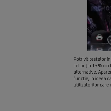
Potrivit testelor i
cel puțin 15 % din 
alternative. Apare
funcție, în ideea c
utilizatorilor care