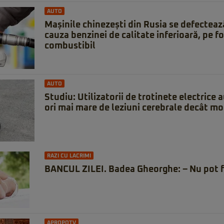
AUTO
Mașinile chinezești din Rusia se defecteaz
cauza benzinei de calitate inferioară, pe f
combustibil
AUTO
Studiu: Utilizatorii de trotinete electrice a
ori mai mare de leziuni cerebrale decât mot
RAZI CU LACRIMI
BANCUL ZILEI. Badea Gheorghe: – Nu pot f
APROPOTV