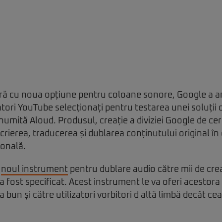
tură cu noua opțiune pentru coloane sonore, Google a a
tori YouTube selecționați pentru testarea unei soluții 
 numită Aloud. Produsul, creație a diviziei Google de ce
crierea, traducerea și dublarea conținutului original în 
ională.
ă
noul instrument
pentru dublare audio către mii de creato
 fost specificat. Acest instrument le va oferi acestora p
a bun și către utilizatori vorbitori d altă limbă decât ce