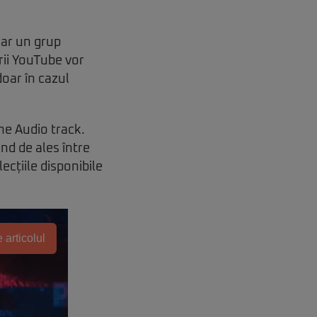
oar un grup
ii YouTube vor
oar în cazul
ne Audio track.
vând de ales între
ecțiile disponibile
 articolul