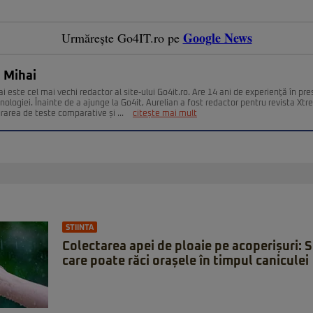
Google News
Urmărește Go4IT.ro pe
 Mihai
i este cel mai vechi redactor al site-ului Go4it.ro. Are 14 ani de experienţă în pr
nologiei. Înainte de a ajunge la Go4it, Aurelian a fost redactor pentru revista Xt
urarea de teste comparative și ...
citește mai mult
STIINTA
Colectarea apei de ploaie pe acoperișuri: 
care poate răci orașele în timpul caniculei