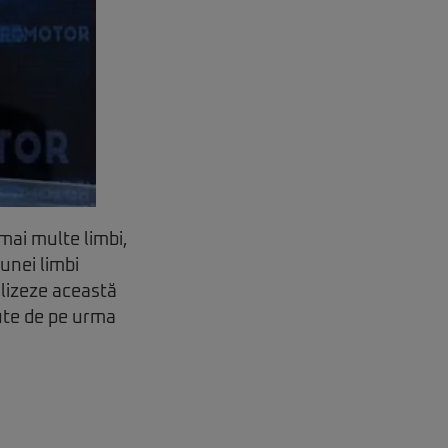
 mai multe limbi,
 unei limbi
alizeze această
nute de pe urma