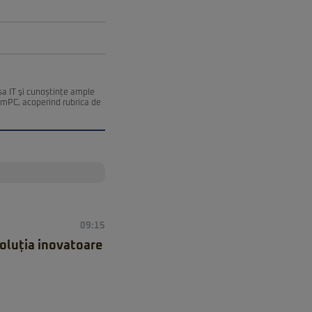
esa IT şi cunoștințe ample
remPC, acoperind rubrica de
09:15
Soluția inovatoare