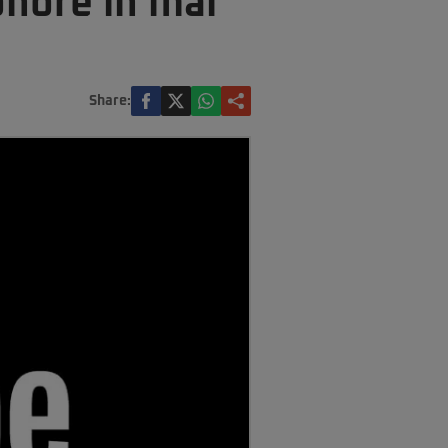
nore în mai
Share: