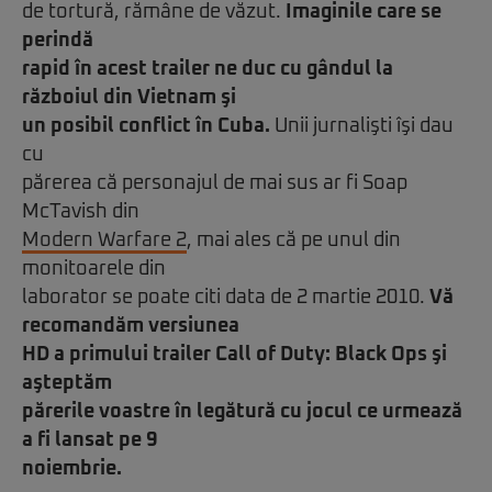
de tortură, rămâne de văzut.
Imaginile care se
perindă
rapid în acest trailer ne duc cu gândul la
războiul din Vietnam şi
un posibil conflict în Cuba.
Unii jurnalişti îşi dau
cu
părerea că personajul de mai sus ar fi Soap
McTavish din
Modern Warfare 2
, mai ales că pe unul din
monitoarele din
laborator se poate citi data de 2 martie 2010.
Vă
recomandăm
versiunea
HD
a primului trailer Call of Duty: Black Ops şi
aşteptăm
părerile voastre în legătură cu jocul ce urmează
a fi lansat pe 9
noiembrie.