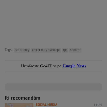
Tags:
call of duty
call of duty black ops
fps
shooter
Google News
Urmărește Go4IT.ro pe
Iți recomandăm
SOCIAL MEDIA
11:29