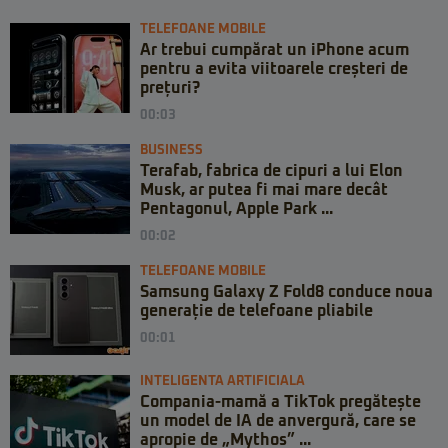
TELEFOANE MOBILE
Ar trebui cumpărat un iPhone acum
pentru a evita viitoarele creșteri de
prețuri?
00:03
BUSINESS
Terafab, fabrica de cipuri a lui Elon
Musk, ar putea fi mai mare decât
Pentagonul, Apple Park ...
00:02
TELEFOANE MOBILE
Samsung Galaxy Z Fold8 conduce noua
generație de telefoane pliabile
00:01
INTELIGENTA ARTIFICIALA
Compania-mamă a TikTok pregătește
un model de IA de anvergură, care se
apropie de „Mythos” ...