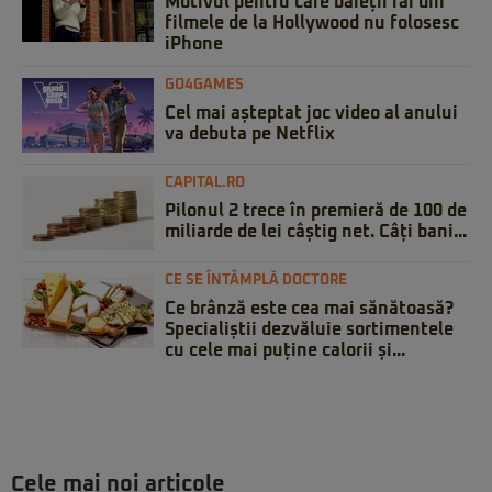
Motivul pentru care băieții răi din
filmele de la Hollywood nu folosesc
iPhone
GO4GAMES
Cel mai așteptat joc video al anului
va debuta pe Netflix
CAPITAL.RO
Pilonul 2 trece în premieră de 100 de
miliarde de lei câștig net. Câți bani...
CE SE ÎNTÂMPLĂ DOCTORE
Ce brânză este cea mai sănătoasă?
Specialiștii dezvăluie sortimentele
cu cele mai puține calorii și...
Cele mai noi articole