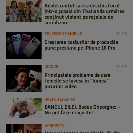
Adolescentul care a deschis focul
într-o școală din Thailanda urmărea
conținut violent pe rețelele de
socializare
TELEFOANE MOBILE
11:05
Creșterea costurilor de producție
pune presiune pe iPhone 18 Pro
JOCURI
11:02
Principalele probleme de care
femeile se lovesc în “lumea”
jocurilor video
RAZI CU LACRIMI
BANCUL ZILEI. Badea Gheorghe: –
Nu pot face dragoste!
APROPOTV