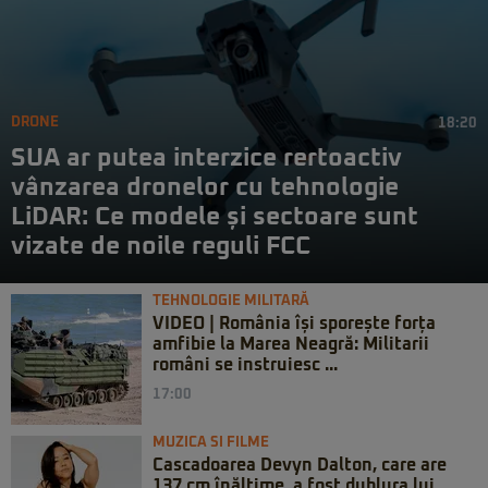
DRONE
18:20
SUA ar putea interzice rertoactiv
vânzarea dronelor cu tehnologie
LiDAR: Ce modele și sectoare sunt
vizate de noile reguli FCC
TEHNOLOGIE MILITARĂ
VIDEO | România își sporește forța
amfibie la Marea Neagră: Militarii
români se instruiesc ...
17:00
MUZICA SI FILME
Cascadoarea Devyn Dalton, care are
137 cm înălțime, a fost dublura lui