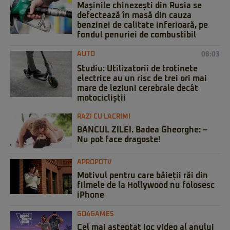
Mașinile chinezești din Rusia se
defectează în masă din cauza
benzinei de calitate inferioară, pe
fondul penuriei de combustibil
AUTO
08:03
Studiu: Utilizatorii de trotinete
electrice au un risc de trei ori mai
mare de leziuni cerebrale decât
motocicliștii
RAZI CU LACRIMI
BANCUL ZILEI. Badea Gheorghe: –
Nu pot face dragoste!
APROPOTV
Motivul pentru care băieții răi din
filmele de la Hollywood nu folosesc
iPhone
GO4GAMES
Cel mai așteptat joc video al anului