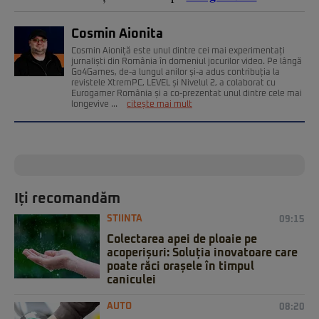
Cosmin Aionita
Cosmin Aioniță este unul dintre cei mai experimentați
jurnaliști din România în domeniul jocurilor video. Pe lângă
Go4Games, de-a lungul anilor și-a adus contribuția la
revistele XtremPC, LEVEL și Nivelul 2, a colaborat cu
Eurogamer România și a co-prezentat unul dintre cele mai
longevive ...
citește mai mult
Iți recomandăm
STIINTA
09:15
Colectarea apei de ploaie pe
acoperișuri: Soluția inovatoare care
poate răci orașele în timpul
caniculei
AUTO
08:20