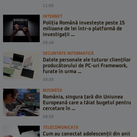
11:00
INTERNET
Poliția Română investește peste 15
milioane de lei într-o platformă de
investigații ...
09:40
SECURITATE INFORMATICĂ
Datele personale ale tuturor clienților
producătorului de PC-uri Framework,
furate în urma ...
09:09
BUSINESS
România, singura țară din Uniunea
Europeană care a tăiat bugetul pentru
cercetare în ...
08:59
TELECOMUNICAȚII
Cum au conectat adolescenții din anii