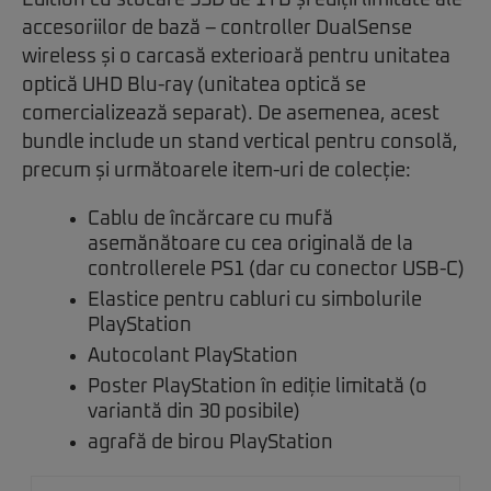
Edition cu stocare SSD de 1TB și ediții limitate ale
accesoriilor de bază – controller DualSense
wireless și o carcasă exterioară pentru unitatea
optică UHD Blu-ray (unitatea optică se
comercializează separat). De asemenea, acest
bundle include un stand vertical pentru consolă,
precum și următoarele item-uri de colecție:
Cablu de încărcare cu mufă
asemănătoare cu cea originală de la
controllerele PS1 (dar cu conector USB-C)
Elastice pentru cabluri cu simbolurile
PlayStation
Autocolant PlayStation
Poster PlayStation în ediție limitată (o
variantă din 30 posibile)
agrafă de birou PlayStation