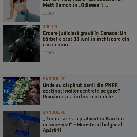
Matt Damon în „Odiseea”: ...
15:00
JOCURI
Eroare judiciară gravă în Canada: Un
bărbat a stat 18 luni în închisoare din
cauza unui ...
13:00
GANDUL.RO
Unde au dispărut banii din PNRR
destinați noilor centrale pe gaze?
România și-a închis centralele...
GANDUL.RO
„Drona care s-a prăbușit în Kardam,
ucraineană!” - Ministerul bulgar al
Apărării