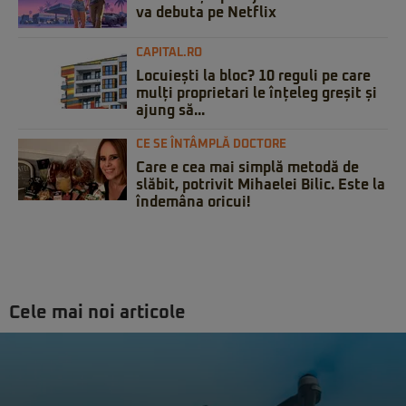
va debuta pe Netflix
CAPITAL.RO
Locuiești la bloc? 10 reguli pe care
mulți proprietari le înțeleg greșit și
ajung să...
CE SE ÎNTÂMPLĂ DOCTORE
Care e cea mai simplă metodă de
slăbit, potrivit Mihaelei Bilic. Este la
îndemâna oricui!
Cele mai noi articole