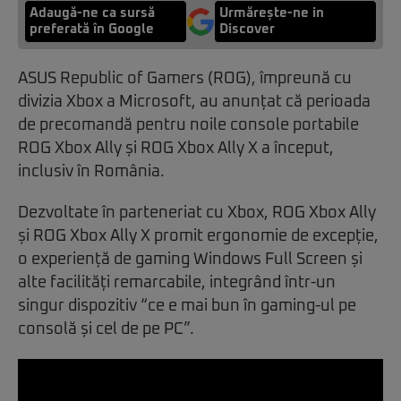
Adaugă-ne ca sursă
Urmărește-ne in
preferată în Google
Discover
ASUS Republic of Gamers (ROG), împreună cu
divizia Xbox a Microsoft, au anunțat că perioada
de precomandă pentru noile console portabile
ROG Xbox Ally și ROG Xbox Ally X a început,
inclusiv în România.
Dezvoltate în parteneriat cu Xbox, ROG Xbox Ally
și ROG Xbox Ally X promit ergonomie de excepție,
o experiență de gaming Windows Full Screen și
alte facilități remarcabile, integrând într-un
singur dispozitiv “ce e mai bun în gaming-ul pe
consolă și cel de pe PC”.