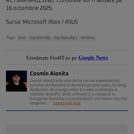
RC73XA-NH0151W). Consolele vor fi lansate pe
16 octombrie 2025.
Sursa: Microsoft Xbox / ASUS
Tags:
asus
rog xbox ally
rog xbox ally x
românia
Google News
Urmărește Go4IT.ro pe
Cosmin Aionita
Cosmin Aioniță este unul dintre cei mai experimentați
jurnaliști din România în domeniul jocurilor video. Pe lângă
Go4Games, de-a lungul anilor și-a adus contribuția la
revistele XtremPC, LEVEL și Nivelul 2, a colaborat cu
Eurogamer România și a co-prezentat unul dintre cele mai
longevive ...
citește mai mult