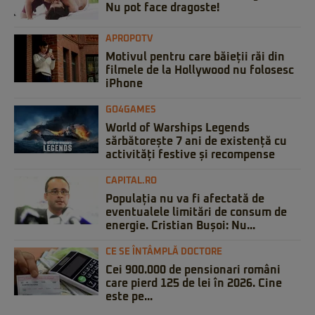
Nu pot face dragoste!
APROPOTV
Motivul pentru care băieții răi din
filmele de la Hollywood nu folosesc
iPhone
GO4GAMES
World of Warships Legends
sărbătorește 7 ani de existență cu
activități festive și recompense
CAPITAL.RO
Populația nu va fi afectată de
eventualele limitări de consum de
energie. Cristian Bușoi: Nu...
CE SE ÎNTÂMPLĂ DOCTORE
Cei 900.000 de pensionari români
care pierd 125 de lei în 2026. Cine
este pe...