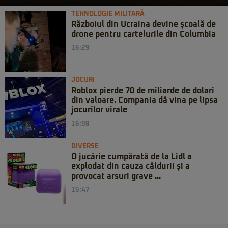
TEHNOLOGIE MILITARĂ
Războiul din Ucraina devine școală de
drone pentru cartelurile din Columbia
16:29
JOCURI
Roblox pierde 70 de miliarde de dolari
din valoare. Compania dă vina pe lipsa
jocurilor virale
16:08
DIVERSE
O jucărie cumpărată de la Lidl a
explodat din cauza căldurii și a
provocat arsuri grave ...
15:47