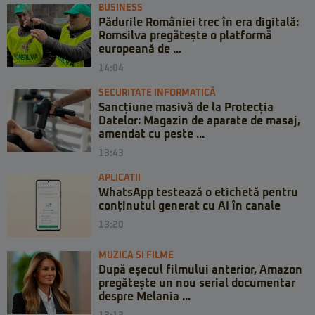
BUSINESS
Pădurile României trec în era digitală:
Romsilva pregătește o platformă
europeană de ...
14:04
SECURITATE INFORMATICĂ
Sancțiune masivă de la Protecția
Datelor: Magazin de aparate de masaj,
amendat cu peste ...
13:43
APLICATII
WhatsApp testează o etichetă pentru
conținutul generat cu AI în canale
13:20
MUZICA SI FILME
După eșecul filmului anterior, Amazon
pregătește un nou serial documentar
despre Melania ...