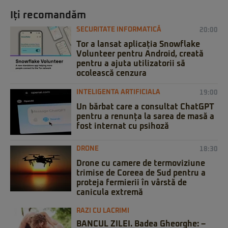
Iți recomandăm
SECURITATE INFORMATICĂ
20:00
Tor a lansat aplicația Snowflake
Volunteer pentru Android, creată
pentru a ajuta utilizatorii să
ocolească cenzura
INTELIGENTA ARTIFICIALA
19:00
Un bărbat care a consultat ChatGPT
pentru a renunța la sarea de masă a
fost internat cu psihoză
DRONE
18:30
Drone cu camere de termoviziune
trimise de Coreea de Sud pentru a
proteja fermierii în vârstă de
canicula extremă
RAZI CU LACRIMI
BANCUL ZILEI. Badea Gheorghe: –