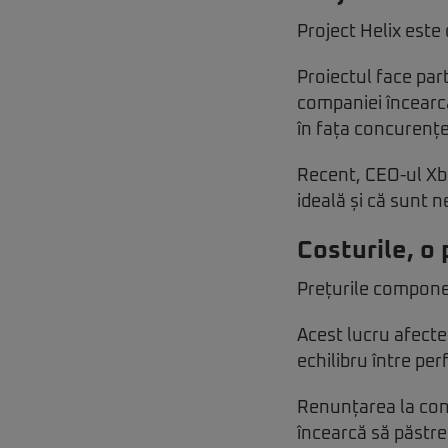
Project Helix este
Proiectul face par
companiei încearcă
în fața concurențe
Recent, CEO-ul Xbo
ideală și că sunt 
Costurile, o
Prețurile componen
Acest lucru afecte
echilibru între pe
Renunțarea la cont
încearcă să păstre