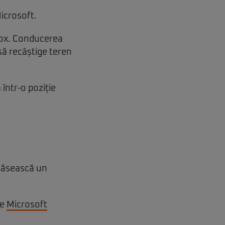
icrosoft.
Xbox. Conducerea
să recâștige teren
într-o poziție
 găsească un
re
Microsoft