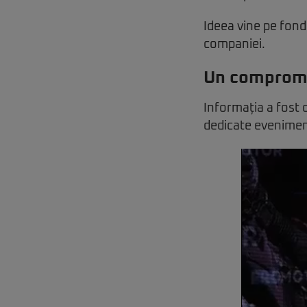
Ideea vine pe fond
companiei.
Un compromi
Informația a fost d
dedicate evenimen