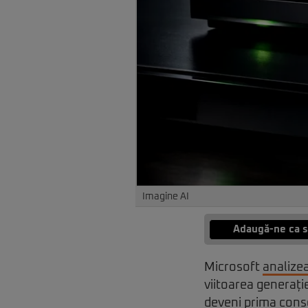
Imagine AI
Adaugă-ne ca s
Microsoft
analize
viitoarea generați
deveni prima conso