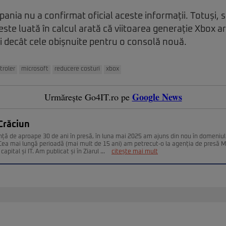
ia nu a confirmat oficial aceste informații. Totuși, s
 este luată în calcul arată că viitoarea generație Xbox 
i decât cele obișnuite pentru o consolă nouă.
troler
microsoft
reducere costuri
xbox
Google News
Urmărește Go4IT.ro pe
Crăciun
nță de aproape 30 de ani în presă, în luna mai 2025 am ajuns din nou în domeniul
. Cea mai lungă perioadă (mai mult de 15 ani) am petrecut-o la agenția de presă 
capital și IT. Am publicat și în Ziarul ...
citește mai mult