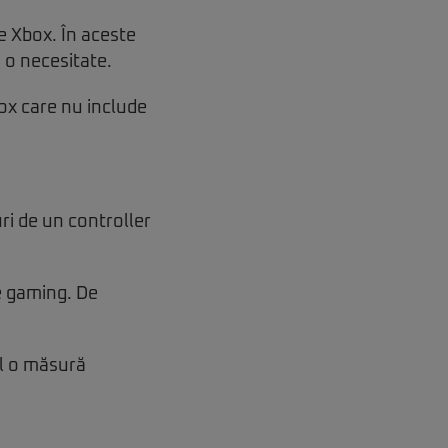
e Xbox. În aceste
 o necesitate.
box care nu include
ri de un controller
e gaming. De
ul o măsură