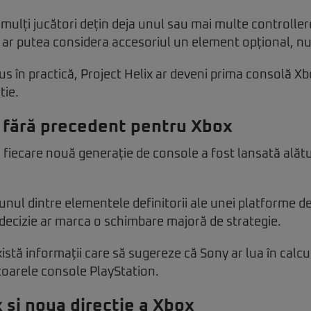
mulți jucători dețin deja unul sau mai multe controller
 ar putea considera accesoriul un element opțional, nu
pus în practică, Project Helix ar deveni prima consolă X
tie.
 fără precedent pentru Xbox
, fiecare nouă generație de console a fost lansată alătu
unul dintre elementele definitorii ale unei platforme d
 decizie ar marca o schimbare majoră de strategie.
tă informații care să sugereze că Sony ar lua în calc
itoarele console PlayStation.
x și noua direcție a Xbox