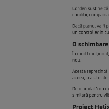
Corden susține că 
condiții, compania
Dacă planul va fi 
un controller în cu
O schimbare
În mod tradițional
nou.
Acesta reprezintă 
aceea, o astfel de
Deocamdată nu exis
similară pentru vi
Project Heli