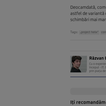
Deocamdată, compan
astfel de variantă
schimbări mai mar
Tags:
„project helix”
con
Răzvan 
Cu o experie
început - IT
prin piața de 
Iți recomandăm