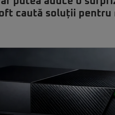
 ar putea aduce o surpri
ft caută soluții pentru