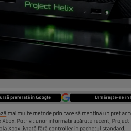
ursă preferată în Google
Urmărește-ne in 
ază
mai multe metode prin care să mențină un preț acce
e Xbox. Potrivit unor informații apărute recent, Project
lă Xbox livrată fără controller în pachetul standard.