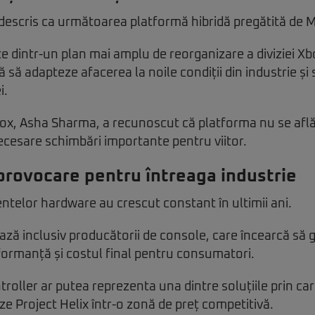
 descris ca următoarea platformă hibridă pregătită de M
te dintr-un plan mai amplu de reorganizare a diviziei 
 să adapteze afacerea la noile condiții din industrie și 
i.
x, Asha Sharma, a recunoscut că platforma nu se află 
necesare schimbări importante pentru viitor.
 provocare pentru întreaga industrie
telor hardware au crescut constant în ultimii ani.
ază inclusiv producătorii de console, care încearcă să
rformanță și costul final pentru consumatori.
roller ar putea reprezenta una dintre soluțiile prin ca
ze Project Helix într-o zonă de preț competitivă.