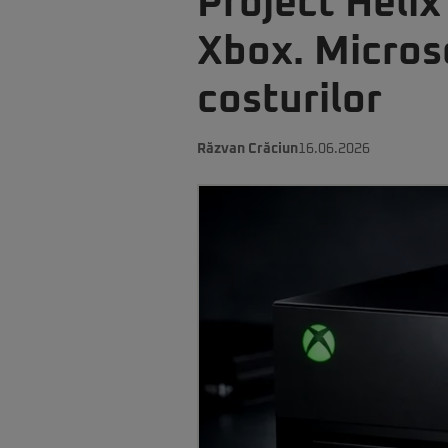
Project Helix
Xbox. Microso
costurilor
Răzvan Crăciun
16.06.2026