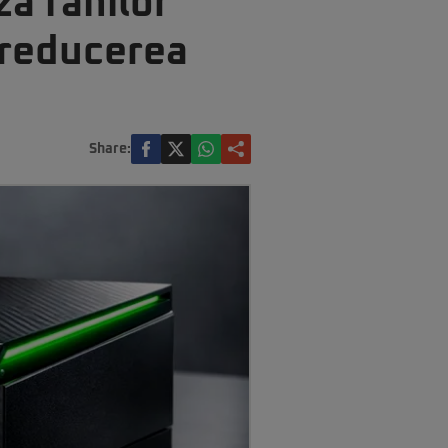
za fanilor
 reducerea
Share: