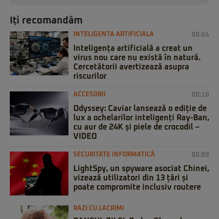
Iți recomandăm
INTELIGENTA ARTIFICIALA
00:24
Inteligența artificială a creat un
virus nou care nu există în natură.
Cercetătorii avertizează asupra
riscurilor
ACCESORII
00:10
Odyssey: Caviar lansează o ediție de
lux a ochelarilor inteligenți Ray-Ban,
cu aur de 24K și piele de crocodil –
VIDEO
SECURITATE INFORMATICĂ
00:09
LightSpy, un spyware asociat Chinei,
vizează utilizatori din 13 țări și
poate compromite inclusiv routere
RAZI CU LACRIMI