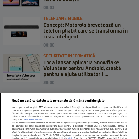
00:01
TELEFOANE MOBILE
Concept: Motorola brevetează un
telefon pliabil care se transformă în
ceas inteligent
00:00
SECURITATE INFORMATICĂ
Tor a lansat aplicația Snowflake
Volunteer pentru Android, creată
pentru a ajuta utilizatorii ...
20:00
Nouă ne pasă ca datele tale personale să rămână confidențiale
Noi și partenerii noștri
1017
stocăm și/sau accesăm informații pe dispozitivul dvs., precum identificatorii
cookie unici pentru prelucrarea datelor cu caracter personal. Puteți accepta sau gestiona preferințele dvs.
făcând clic mai jos, respectiv vă puteți opune utilizării unui interes legitim în orice moment pe pagina cu
politica de confidențialitate. Aceste alegeri vor fi raportate partenerilor noștri și nu vă vor afecta
navigarea.
Mai multe detalii
Noi si partenerii nostri (retelele de socializare si agentiile de publicitate partenere, precum si furnizorii nostri
de servicii de date analitice) prelucram date pentru a permite website-ului sa functioneze, pentru a
personaliza continutul si anunturile publicitare afisate in functie de interesele si/sau profilul dvs., pentru a va
oferi functionalitati aferente retelelor de socializare si pentru a analiza traficul pe website. Beneficiati de
drepturile prevazute de art. 15-22 din GDPR in legatura cu prelucrarea datelor cu caracter personal. Aceste
drepturi pot fi exercitate prin modalitatea indicata
aici
. Prin click pe “ACCEPT TOATE”, acceptati folosirea