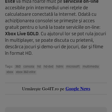
Elite
va miza foarte mult pe
serviciile on-line
accesibile prin intermediul unei reţele de
calculatoare conectată la Internet. Odată cu
achiziţionarea consolei se primeşte şi acces
gratuit pentru o lună la toate serviciile on-line:
Xbox Live GOLD
. Cu ajutorul lor se pot rula jocuri
în multiplayer, se poate discuta cu prietenii,
descărca jocuri şi demo-uri de jocuri, dar şi filme
în format HD.
Tags:
360
consola
hd
hd-dvd
hdmi
microsoft
multimedia
xbox
xbox 360 elite
Google News
Urmărește Go4IT.ro pe