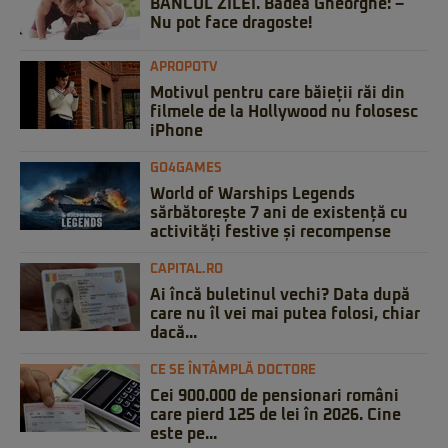
BANCUL ZILEI. Badea Gheorghe: –
Nu pot face dragoste!
APROPOTV
Motivul pentru care băieții răi din
filmele de la Hollywood nu folosesc
iPhone
GO4GAMES
World of Warships Legends
sărbătorește 7 ani de existență cu
activități festive și recompense
CAPITAL.RO
Ai încă buletinul vechi? Data după
care nu îl vei mai putea folosi, chiar
dacă...
CE SE ÎNTÂMPLĂ DOCTORE
Cei 900.000 de pensionari români
care pierd 125 de lei în 2026. Cine
este pe...