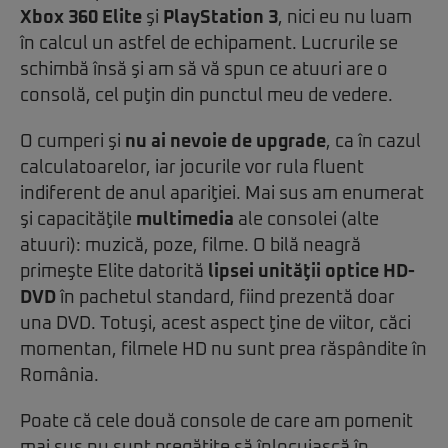
Xbox 360 Elite
şi
PlayStation 3
, nici eu nu luam
în calcul un astfel de echipament. Lucrurile se
schimbă însă şi am să vă spun ce atuuri are o
consolă, cel puţin din punctul meu de vedere.
O cumperi şi
nu ai nevoie de upgrade
, ca în cazul
calculatoarelor, iar jocurile vor rula fluent
indiferent de anul apariţiei. Mai sus am enumerat
şi capacităţile
multimedia
ale consolei (alte
atuuri): muzică, poze, filme. O bilă neagră
primeşte Elite datorită
lipsei unităţii optice HD-
DVD
în pachetul standard, fiind prezentă doar
una DVD. Totuşi, acest aspect ţine de viitor, căci
momentan, filmele HD nu sunt prea răspândite în
România.
Poate că cele două console de care am pomenit