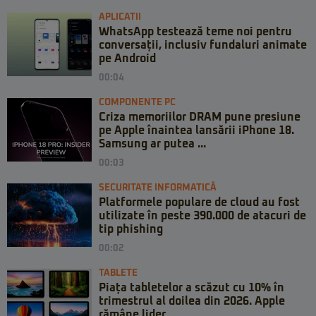
APLICATII
WhatsApp testează teme noi pentru
conversații, inclusiv fundaluri animate
pe Android
00:04
COMPONENTE PC
Criza memoriilor DRAM pune presiune
pe Apple înaintea lansării iPhone 18.
Samsung ar putea ...
00:03
SECURITATE INFORMATICĂ
Platformele populare de cloud au fost
utilizate în peste 390.000 de atacuri de
tip phishing
00:02
TABLETE
Piața tabletelor a scăzut cu 10% în
trimestrul al doilea din 2026. Apple
rămâne lider, ...