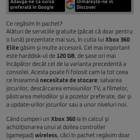
Adaugă-ne ca sursă
Urmărește-ne in
preferată în Google
Discover
Ce regăsim în pachet?
Alături de serviciile gratuite (păcat că doar pentru
o lună) prezentate mai sus, în cutia lui
Xbox 360
Elite
găsim şi multe accesorii. Cel mai important
este harddisk-ul de
120 GB
, de şase ori mai
încăpător decât cel de la varianta precedentă a
consolei. Acesta poate fi folosit cam la tot ceea
ce înseamnă
necesitate de stocare
: salvarea
jocurilor, descărcarea emisiunilor TV, a filmelor,
păstrarea melodiilor şi a pozelor preferate, dar şi
a update-urilor jocurilor sau a unor niveluri noi.
Când cumperi un
Xbox 360
ia în calcul şi
achiziţionarea unui al doilea controller
(gamepad)
wireless
, căci în pachet regăsim doar