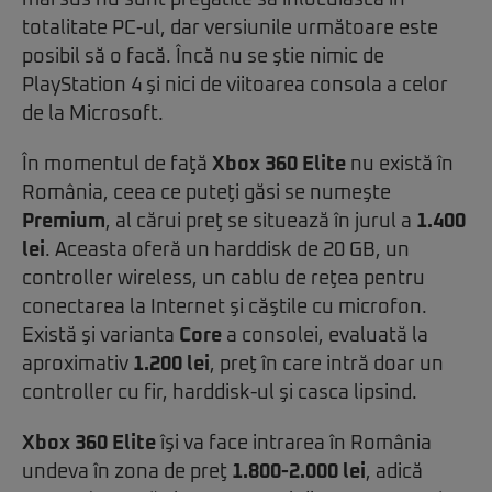
mai sus nu sunt pregătite să înlocuiască în
totalitate PC-ul, dar versiunile următoare este
posibil să o facă. Încă nu se ştie nimic de
PlayStation 4 şi nici de viitoarea consola a celor
de la Microsoft.
În momentul de faţă
Xbox 360 Elite
nu există în
România, ceea ce puteţi găsi se numeşte
Premium
, al cărui preţ se situează în jurul a
1.400
lei
. Aceasta oferă un harddisk de 20 GB, un
controller wireless, un cablu de reţea pentru
conectarea la Internet şi căştile cu microfon.
Există şi varianta
Core
a consolei, evaluată la
aproximativ
1.200 lei
, preţ în care intră doar un
controller cu fir, harddisk-ul şi casca lipsind.
Xbox 360 Elite
îşi va face intrarea în România
undeva în zona de preţ
1.800-2.000 lei
, adică