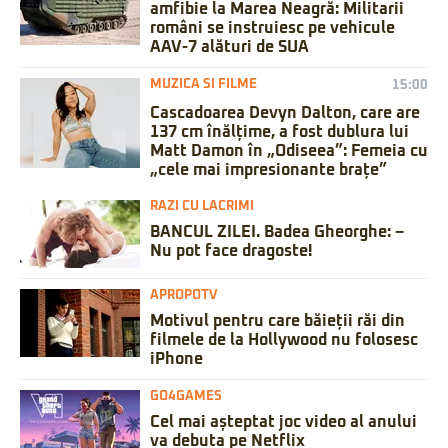
amfibie la Marea Neagră: Militarii
români se instruiesc pe vehicule
AAV-7 alături de SUA
MUZICA SI FILME
15:00
Cascadoarea Devyn Dalton, care are
137 cm înălțime, a fost dublura lui
Matt Damon în „Odiseea”: Femeia cu
„cele mai impresionante brațe”
RAZI CU LACRIMI
BANCUL ZILEI. Badea Gheorghe: –
Nu pot face dragoste!
APROPOTV
Motivul pentru care băieții răi din
filmele de la Hollywood nu folosesc
iPhone
GO4GAMES
Cel mai așteptat joc video al anului
va debuta pe Netflix