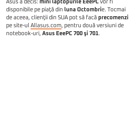
Asus a decis:
mini laptopurile EeePC
vor fi
disponibile pe piaţă din
luna Octombri
e. Tocmai
de aceea, clienţii din SUA pot să facă
precomenzi
pe site-ul
Allasus.com
, pentru două versiuni de
notebook-uri,
Asus EeePC 700 şi 701
.