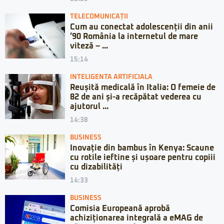
TELECOMUNICAȚII
Cum au conectat adolescenții din anii
’90 România la internetul de mare
viteză – ...
15:14
INTELIGENTA ARTIFICIALA
Reușită medicală în Italia: O femeie de
82 de ani și-a recăpătat vederea cu
ajutorul ...
14:38
BUSINESS
Inovație din bambus în Kenya: Scaune
cu rotile ieftine și ușoare pentru copiii
cu dizabilități
14:33
BUSINESS
Comisia Europeană aprobă
achiziționarea integrală a eMAG de