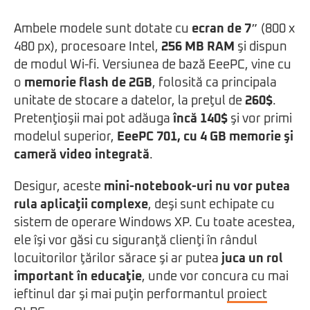
Ambele modele sunt dotate cu
ecran de 7″
(800 x
480 px), procesoare Intel,
256 MB RAM
şi dispun
de modul Wi-fi. Versiunea de bază EeePC, vine cu
o
memorie flash de 2GB
, folosită ca principala
unitate de stocare a datelor, la preţul de
260$
.
Pretenţioşii mai pot adăuga
încă 140$
şi vor primi
modelul superior,
EeePC 701, cu 4 GB memorie şi
cameră video integrată
.
Desigur, aceste
mini-notebook-uri nu vor putea
rula aplicaţii complexe
, deşi sunt echipate cu
sistem de operare Windows XP. Cu toate acestea,
ele îşi vor găsi cu siguranţă clienţi în rândul
locuitorilor ţărilor sărace şi ar putea
juca un rol
important în educaţie
, unde vor concura cu mai
ieftinul dar şi mai puţin performantul
proiect