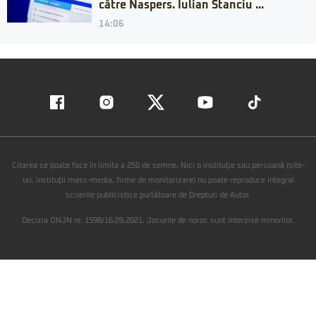
către Naspers. Iulian Stanciu ...
14:06
Citarea se poate face în limita a 250 de semne. Nici o instituţie sau persoană (site-
uri, instituţii mass-media, firme de monitorizare) nu poate reproduce integral
scrierile publicistice purtătoare de Drepturi de Autor.
Decizia ONJN nr. 1598/16.09.2021. Jocurile de noroc sunt interzise minorilor.