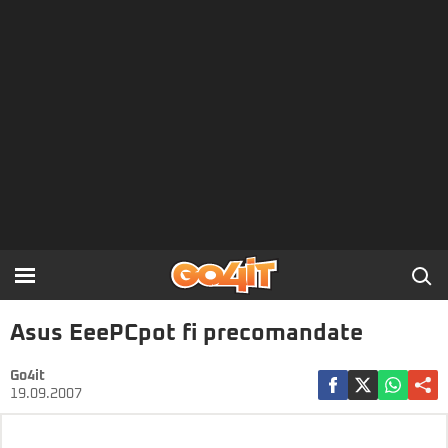
Asus EeePCpot fi precomandate
Go4it
19.09.2007