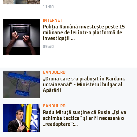
11:00
INTERNET
Poliția Română investește peste 15
milioane de lei într-o platformă de
investigații ...
09:40
GANDUL.RO
„Drona care s-a prăbușit în Kardam,
ucraineană!” - Ministerul bulgar al
Apărării
GANDUL.RO
Radu Miruță susține că Rusia „își va
schimba tactica” și ar fi necesară o
„readaptare”:...