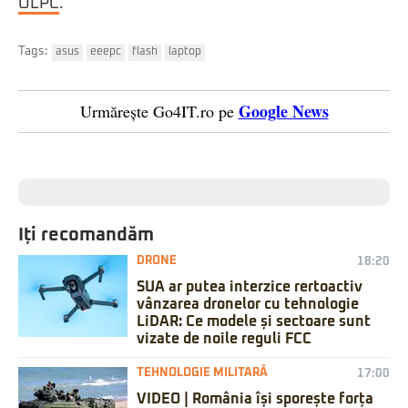
OLPC
.
Tags:
asus
eeepc
flash
laptop
Google News
Urmărește Go4IT.ro pe
Iți recomandăm
DRONE
18:20
SUA ar putea interzice rertoactiv
vânzarea dronelor cu tehnologie
LiDAR: Ce modele și sectoare sunt
vizate de noile reguli FCC
TEHNOLOGIE MILITARĂ
17:00
VIDEO | România își sporește forța