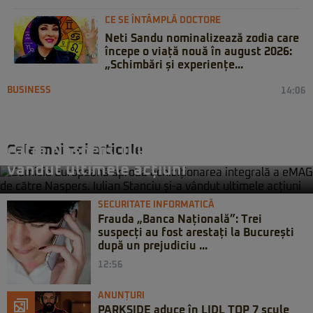
CE SE ÎNTÂMPLĂ DOCTORE
Neti Sandu nominalizează zodia care
începe o viață nouă în august 2026:
„Schimbări și experiențe...
BUSINESS
14:06
Comisia Europeană aprobă
achiziționarea integrală a eMAG de
Cele mai noi articole
către Naspers. Iulian Stanciu și-a
vândut ultimele acțiuni
SECURITATE INFORMATICĂ
Frauda „Banca Națională”: Trei
suspecți au fost arestați la București
după un prejudiciu ...
12:56
ANUNȚURI
PARKSIDE aduce în LIDL TOP 7 scule