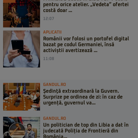
pentru orice atelier. „Vedeta” ofertei
costă doar ...
12:07
APLICATII
Românii vor folosi un portofel digital
bazat pe codul Germaniei, însă
activiștii avertizează ...
11:08
GANDUL.RO
Şedinţă extraordinară la Guvern.
Surprize pe ordinea de zi: în caz de
urgență, guvernul va...
GANDUL.RO
Un politician de top din Libia a dat în
judecată Poliția de Frontieră din
România...