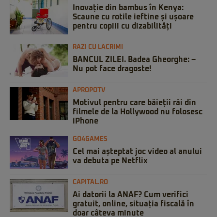
Inovație din bambus în Kenya:
Scaune cu rotile ieftine și ușoare
pentru copiii cu dizabilități
RAZI CU LACRIMI
BANCUL ZILEI. Badea Gheorghe: –
Nu pot face dragoste!
APROPOTV
Motivul pentru care băieții răi din
filmele de la Hollywood nu folosesc
iPhone
GO4GAMES
Cel mai așteptat joc video al anului
va debuta pe Netflix
CAPITAL.RO
Ai datorii la ANAF? Cum verifici
gratuit, online, situația fiscală în
doar câteva minute