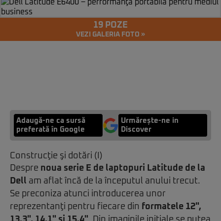
19 POZE
VEZI GALERIA FOTO »
Adaugă-ne ca sursă
Urmărește-ne in
preferată în Google
Discover
Construcţie şi dotări (I)
Despre
noua serie E
de laptopuri Latitude de la
Dell
am aflat încă de la începutul anului trecut.
Se preconiza atunci introducerea unor
reprezentanţi pentru fiecare din
formatele 12",
13.3", 14.1" şi 15.4"
. Din imaginile iniţiale se putea