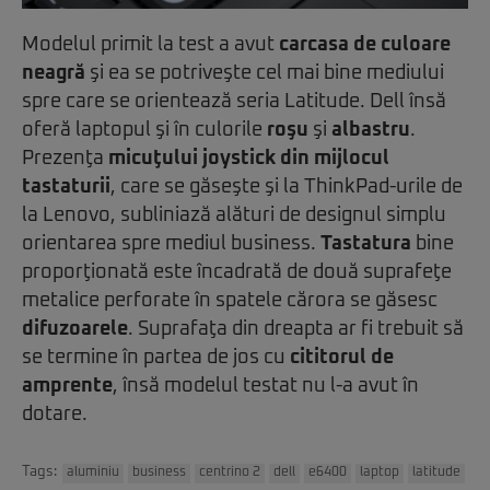
Modelul primit la test a avut
carcasa de culoare
neagră
şi ea se potriveşte cel mai bine mediului
spre care se orientează seria Latitude. Dell însă
oferă laptopul şi în culorile
roşu
şi
albastru
.
Prezenţa
micuţului joystick din mijlocul
tastaturii
, care se găseşte şi la ThinkPad-urile de
la Lenovo, subliniază alături de designul simplu
orientarea spre mediul business.
Tastatura
bine
proporţionată este încadrată de două suprafeţe
metalice perforate în spatele cărora se găsesc
difuzoarele
. Suprafaţa din dreapta ar fi trebuit să
se termine în partea de jos cu
cititorul de
amprente
, însă modelul testat nu l-a avut în
dotare.
Tags:
aluminiu
business
centrino 2
dell
e6400
laptop
latitude