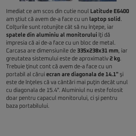
Imediat ce am scos din cutie noul
Latitude E6400
am ştiut că avem de-a face cu un
laptop solid
.
Colţurile sunt rotunjite cât să nu înţepe, iar
spatele din aluminiu al monitorului
îţi dă
impresia că ai de-a face cu un bloc de metal.
Carcasa are dimensiunile de
335x238x31 mm
, iar
greutatea sistemului este de aproximativ
2 kg
.
Trebuie ţinut cont că avem de-a face cu un
portabil al cărui
ecran are diagonala de 14.1"
şi
este de înţeles că va cântări mai puţin decât unul
cu diagonala de 15.4". Aluminiul nu este folosit
doar pentru capacul monitorului, ci şi pentru
baza portabilului.