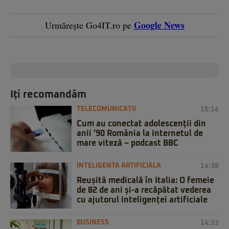
Google News
Urmărește Go4IT.ro pe
Iți recomandăm
TELECOMUNICAȚII
15:14
Cum au conectat adolescenții din
anii ’90 România la internetul de
mare viteză – podcast BBC
INTELIGENTA ARTIFICIALA
14:38
Reușită medicală în Italia: O femeie
de 82 de ani și-a recăpătat vederea
cu ajutorul inteligenței artificiale
BUSINESS
14:33