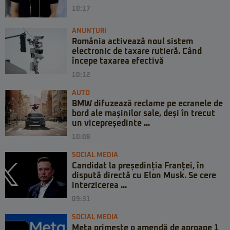
10:17
ANUNȚURI
România activează noul sistem
electronic de taxare rutieră. Când
începe taxarea efectivă
10:12
AUTO
BMW difuzează reclame pe ecranele de
bord ale mașinilor sale, deși în trecut
un vicepreședinte ...
10:08
SOCIAL MEDIA
Candidat la președinția Franței, în
dispută directă cu Elon Musk. Se cere
interzicerea ...
09:31
SOCIAL MEDIA
Meta primește o amendă de aproape 1