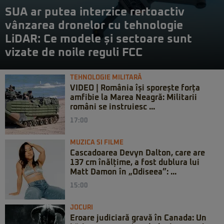
SUA ar putea interzice rertoactiv
vânzarea dronelor cu tehnologie
LiDAR: Ce modele și sectoare sunt
vizate de noile reguli FCC
TEHNOLOGIE MILITARĂ
VIDEO | România își sporește forța
amfibie la Marea Neagră: Militarii
români se instruiesc ...
17:00
MUZICA SI FILME
Cascadoarea Devyn Dalton, care are
137 cm înălțime, a fost dublura lui
Matt Damon în „Odiseea”: ...
15:00
JOCURI
Eroare judiciară gravă în Canada: Un