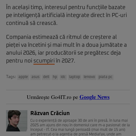
În același timp, interesul pentru funcțiile bazate
pe inteligență artificială integrate direct în PC-uri
continuă să crească.
Compania estimează că ritmul de creștere al
pieței va încetini și mai mult în a doua jumătate a
anului 2026, iar producătorii se pregătesc deja
pentru noi
scumpiri
în 2027.
Tags:
apple
asus
dell
hp
idc
laptop
lenovo
piata pc
Google News
Urmărește Go4IT.ro pe
Răzvan Crăciun
Cu o experiență de aproape 30 de ani în presă, în luna mai
2025 am ajuns din nou în domeniul care m-a pasionat de la
început - IT. Cea mai lungă perioadă (mai mult de 15 ani)
am petrecut-o la agenția de presă Mediafax, unde am