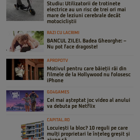
Studiu: Utilizatorii de trotinete
electrice au un risc de trei ori mai
mare de leziuni cerebrale decât
motocicliștii
RAZI CU LACRIMI
BANCUL ZILEI. Badea Gheorghe: –
Nu pot face dragoste!
APROPOTV
Motivul pentru care băieții răi din
filmele de la Hollywood nu folosesc
iPhone
GO4GAMES
Cel mai așteptat joc video al anului
va debuta pe Netflix
CAPITAL.RO
Locuiești la bloc? 10 reguli pe care
mulți proprietari le înțeleg greșit și