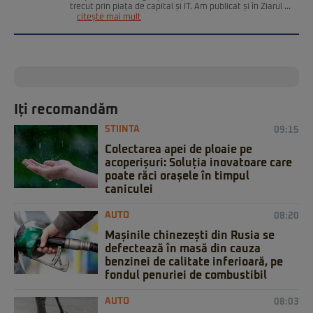
trecut prin piața de capital și IT. Am publicat și în Ziarul ...
citește mai mult
Iți recomandăm
STIINTA
09:15
Colectarea apei de ploaie pe
acoperișuri: Soluția inovatoare care
poate răci orașele în timpul
caniculei
AUTO
08:20
Mașinile chinezești din Rusia se
defectează în masă din cauza
benzinei de calitate inferioară, pe
fondul penuriei de combustibil
AUTO
08:03