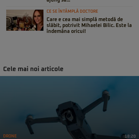
ajung să...
CE SE ÎNTÂMPLĂ DOCTORE
Care e cea mai simplă metodă de
slăbit, potrivit Mihaelei Bilic. Este la
îndemâna oricui!
Cele mai noi articole
DRONE
18:20