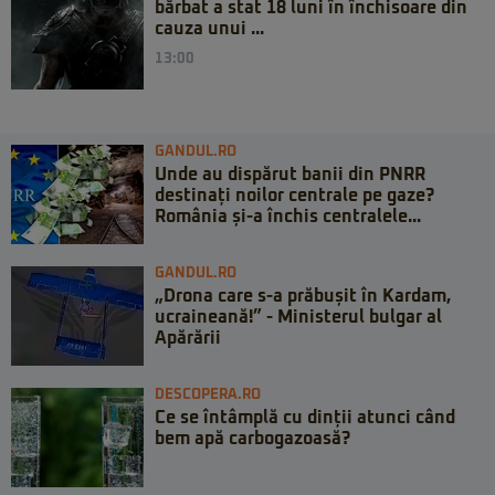
bărbat a stat 18 luni în închisoare din
cauza unui ...
13:00
GANDUL.RO
Unde au dispărut banii din PNRR
destinați noilor centrale pe gaze?
România și-a închis centralele...
GANDUL.RO
„Drona care s-a prăbușit în Kardam,
ucraineană!” - Ministerul bulgar al
Apărării
DESCOPERA.RO
Ce se întâmplă cu dinții atunci când
bem apă carbogazoasă?