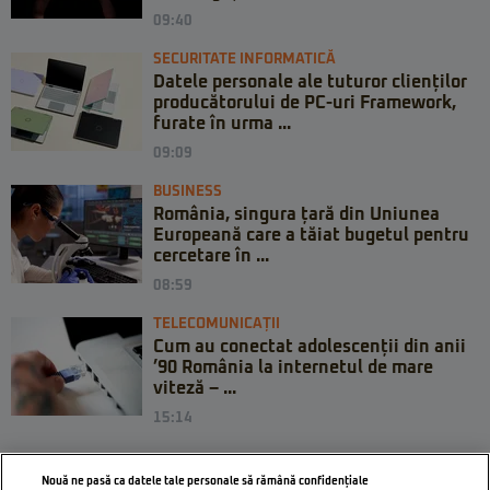
09:40
SECURITATE INFORMATICĂ
Datele personale ale tuturor clienților
producătorului de PC-uri Framework,
furate în urma ...
09:09
BUSINESS
România, singura țară din Uniunea
Europeană care a tăiat bugetul pentru
cercetare în ...
08:59
TELECOMUNICAȚII
Cum au conectat adolescenții din anii
’90 România la internetul de mare
viteză – ...
15:14
Nouă ne pasă ca datele tale personale să rămână confidențiale