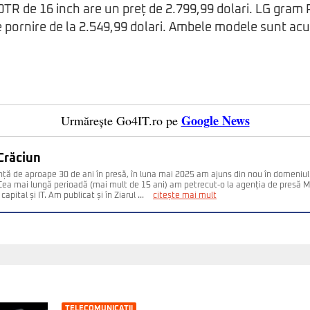
TR de 16 inch are un preț de 2.799,99 dolari. LG gram
e pornire de la 2.549,99 dolari. Ambele modele sunt ac
Google News
Urmărește Go4IT.ro pe
Crăciun
nță de aproape 30 de ani în presă, în luna mai 2025 am ajuns din nou în domeniul
. Cea mai lungă perioadă (mai mult de 15 ani) am petrecut-o la agenția de presă 
capital și IT. Am publicat și în Ziarul ...
citește mai mult
TELECOMUNICAȚII