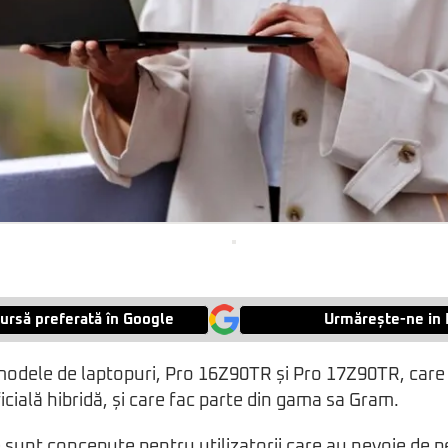
ursă preferată în Google
Urmărește-ne in 
odele de laptopuri, Pro 16Z90TR și Pro 17Z90TR, care 
ficială hibridă, și care fac parte din gama sa Gram.
 sunt concepute pentru utilizatorii care au nevoie de 