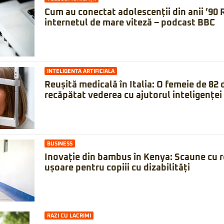
Cum au conectat adolescenții din anii ’90
internetul de mare viteză – podcast BBC
INTELIGENTA ARTIFICIALA
Reușită medicală în Italia: O femeie de 82 d
recăpătat vederea cu ajutorul inteligenței 
BUSINESS
Inovație din bambus în Kenya: Scaune cu rot
ușoare pentru copiii cu dizabilități
RAZI CU LACRIMI