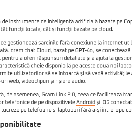
 de instrumente de inteligență artificială bazate pe Cop
tât funcții locale, cât și funcții bazate pe cloud.
e gestionează sarcinile fără conexiune la internet util
orată. gram chat Cloud, bazat pe GPT-4o, se conectează 
 pentru a oferi răspunsuri detaliate și a ajuta la gesti
aracteristică cheie disponibilă pe aceste două noi lapt
mite utilizatorilor să se întoarcă și să vadă activitățil
uri web, videoclipuri și fișiere audio.
ă, de asemenea, Gram Link 2.0, ceea ce facilitează trans
or telefonice de pe dispozitivele
Android
și iOS conectat
să lucreze pe telefoane și laptopuri fără a-și întrerupe 
sponibilitate