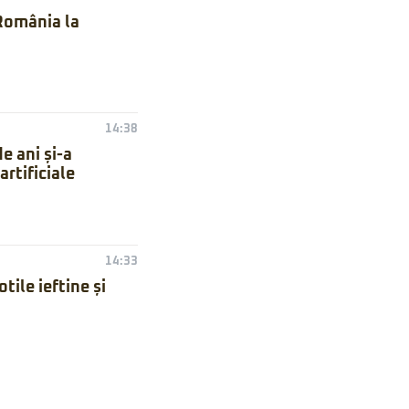
 România la
14:38
e ani și-a
artificiale
14:33
ile ieftine și