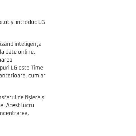
ilot și introduc LG
izând inteligența
la date online,
onarea
opuri LG este Time
e anterioare, cum ar
ferul de fișiere și
e. Acest lucru
concentrarea.