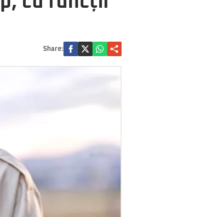
, cu funcții
Share: