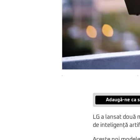
Adaugă-ne ca s
LG a lansat două m
de inteligență arti
Aceste noi modele