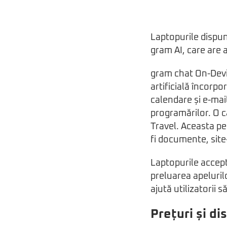
Laptopurile dispun
gram AI, care are a
gram chat On-Devic
artificială încorp
calendare și e-mail
programărilor. O c
Travel. Aceasta per
fi documente, site-
Laptopurile accept
preluarea apeluril
ajută utilizatorii 
Prețuri și di