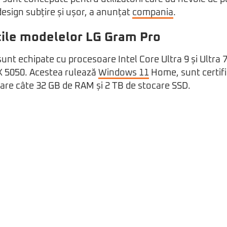
design subțire și ușor, a anunțat
compania
.
cile modelelor LG Gram Pro
nt echipate cu procesoare Intel Core Ultra 9 și Ultra 7 
X 5050. Acestea rulează
Windows 11
Home, sunt certifi
otare câte 32 GB de RAM și 2 TB de stocare SSD.