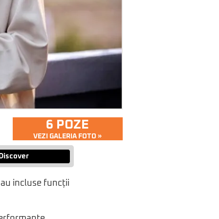
6 POZE
VEZI GALERIA FOTO »
Discover
au incluse funcții
performanțe