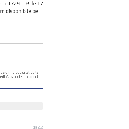
 Pro 17Z90TR de 17
um disponibile pe
 care m-a pasionat de la
Mediafax, unde am trecut
15:14