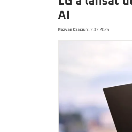
LG a lansat d
AI
Răzvan Crăciun
17.07.2025