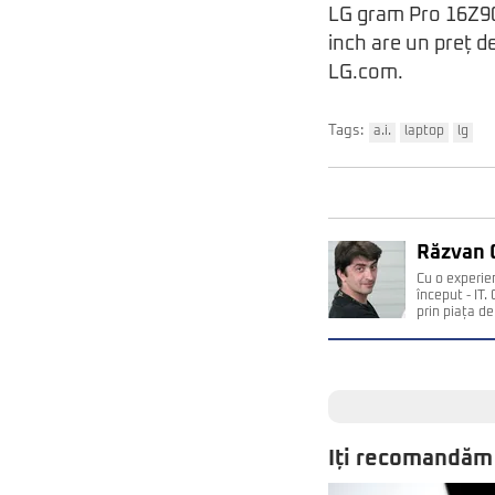
LG gram Pro 16Z90
inch are un preț d
LG.com.
Tags:
a.i.
laptop
lg
Răzvan 
Cu o experie
început - IT
prin piața de 
Iți recomandăm