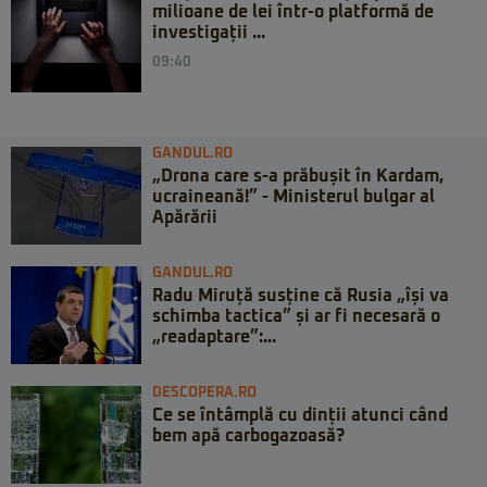
milioane de lei într-o platformă de
investigații ...
09:40
GANDUL.RO
„Drona care s-a prăbușit în Kardam,
ucraineană!” - Ministerul bulgar al
Apărării
GANDUL.RO
Radu Miruță susține că Rusia „își va
schimba tactica” și ar fi necesară o
„readaptare”:...
DESCOPERA.RO
Ce se întâmplă cu dinții atunci când
bem apă carbogazoasă?