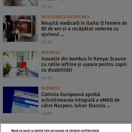
15:14
INTELIGENTA ARTIFICIALA
Reușită medicală în Italia: O femeie de
82 de ani și-a recăpătat vederea cu
ajutorul ...
14:38
BUSINESS
Inovație din bambus în Kenya: Scaune
cu rotile ieftine și ușoare pentru copiii
cu dizabilități
14:33
BUSINESS
Comisia Europeană aprobă
achiziționarea integrală a eMAG de
către Naspers. Iulian Stanciu ...
14:06
Nouă ne pasă ca datele tale personale să rămână confidențiale