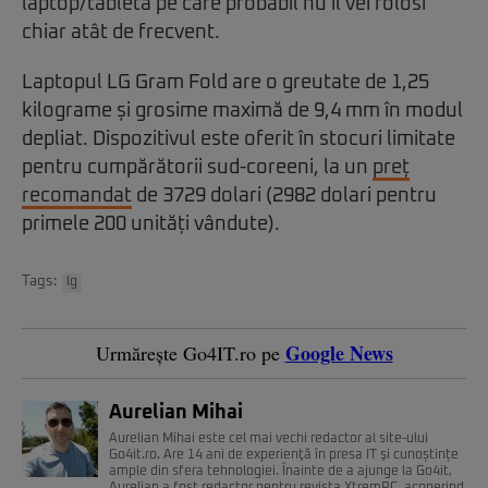
laptop/tabletă pe care probabil nu îl vei folosi
chiar atât de frecvent.
Laptopul LG Gram Fold are o greutate de 1,25
kilograme și grosime maximă de 9,4 mm în modul
depliat. Dispozitivul este oferit în stocuri limitate
pentru cumpărătorii sud-coreeni, la un
preț
recomandat
de 3729 dolari (2982 dolari pentru
primele 200 unități vândute).
Tags:
lg
Google News
Urmărește Go4IT.ro pe
Aurelian Mihai
Aurelian Mihai este cel mai vechi redactor al site-ului
Go4it.ro. Are 14 ani de experienţă în presa IT şi cunoștințe
ample din sfera tehnologiei. Înainte de a ajunge la Go4it,
Aurelian a fost redactor pentru revista XtremPC, acoperind