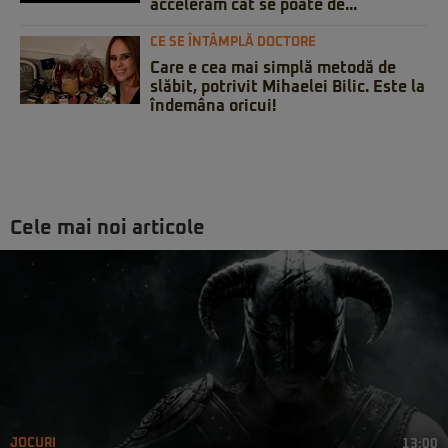
accelerăm cât se poate de...
CE SE ÎNTÂMPLĂ DOCTORE
Care e cea mai simplă metodă de
slăbit, potrivit Mihaelei Bilic. Este la
îndemâna oricui!
Cele mai noi articole
JOCURI
13:00