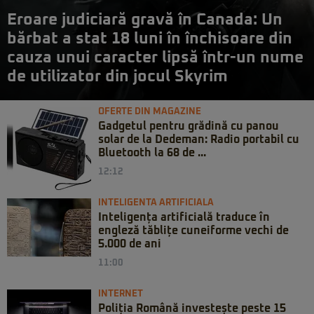
Eroare judiciară gravă în Canada: Un
bărbat a stat 18 luni în închisoare din
cauza unui caracter lipsă într-un nume
de utilizator din jocul Skyrim
OFERTE DIN MAGAZINE
Gadgetul pentru grădină cu panou
solar de la Dedeman: Radio portabil cu
Bluetooth la 68 de ...
12:12
INTELIGENTA ARTIFICIALA
Inteligența artificială traduce în
engleză tăblițe cuneiforme vechi de
5.000 de ani
11:00
INTERNET
Poliția Română investește peste 15