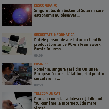
DESCOPERA.RO
Singurul loc din Sistemul Solar în care
astronomii au observat...
SECURITATE INFORMATICĂ
Datele personale ale tuturor clienților
producătorului de PC-uri Framework,
furate în urma ...
09:09
BUSINESS
România, singura țară din Uniunea
Europeană care a tăiat bugetul pentru
cercetare în ...
08:59
TELECOMUNICAȚII
Cum au conectat adolescenții din anii
’90 România la internetul de mare
viteză – ...