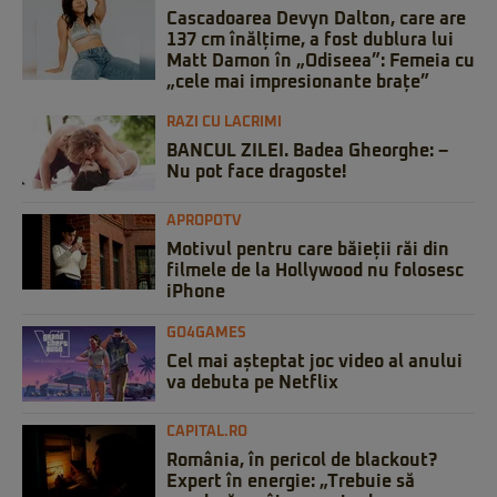
Cascadoarea Devyn Dalton, care are
137 cm înălțime, a fost dublura lui
Matt Damon în „Odiseea”: Femeia cu
„cele mai impresionante brațe”
RAZI CU LACRIMI
BANCUL ZILEI. Badea Gheorghe: –
Nu pot face dragoste!
APROPOTV
Motivul pentru care băieții răi din
filmele de la Hollywood nu folosesc
iPhone
GO4GAMES
Cel mai așteptat joc video al anului
va debuta pe Netflix
CAPITAL.RO
România, în pericol de blackout?
Expert în energie: „Trebuie să