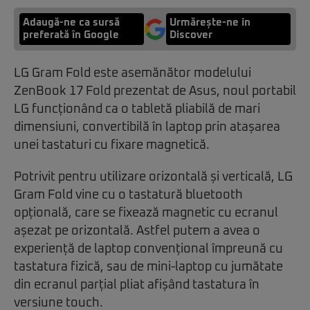
Adaugă-ne ca sursă
Urmărește-ne in
preferată în Google
Discover
LG Gram Fold este asemănător modelului
ZenBook 17 Fold prezentat de Asus, noul portabil
LG funcționând ca o tabletă pliabilă de mari
dimensiuni, convertibilă în laptop prin atașarea
unei tastaturi cu fixare magnetică.
Potrivit pentru utilizare orizontală și verticală, LG
Gram Fold vine cu o tastatură bluetooth
opțională, care se fixează magnetic cu ecranul
așezat pe orizontală. Astfel putem a avea o
experiență de laptop convențional împreună cu
tastatura fizică, sau de mini-laptop cu jumătate
din ecranul parțial pliat afișând tastatura în
versiune touch.