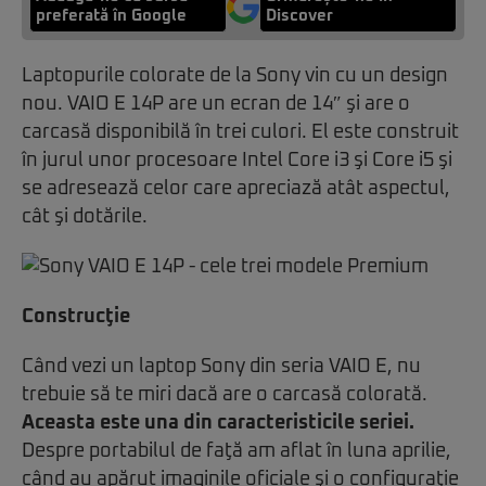
preferată în Google
Discover
Laptopurile colorate de la Sony vin cu un design
nou. VAIO E 14P are un ecran de 14″ şi are o
carcasă disponibilă în trei culori. El este construit
în jurul unor procesoare Intel Core i3 şi Core i5 şi
se adresează celor care apreciază atât aspectul,
cât şi dotările.
Construcţie
Când vezi un laptop Sony din seria VAIO E, nu
trebuie să te miri dacă are o carcasă colorată.
Aceasta este una din caracteristicile seriei.
Despre portabilul de faţă am aflat în luna aprilie,
când au apărut imaginile oficiale şi o configuraţie