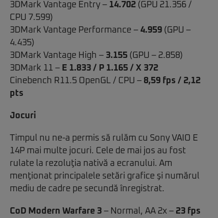
3DMark Vantage Entry –
14.702
(GPU 21.356 /
CPU 7.599)
3DMark Vantage Performance –
4.959
(GPU –
4.435)
3DMark Vantage High –
3.155
(GPU – 2.858)
3DMark 11 –
E 1.833 / P 1.165 / X 372
Cinebench R11.5 OpenGL / CPU –
8,59 fps / 2,12
pts
Jocuri
Timpul nu ne-a permis să rulăm cu Sony VAIO E
14P mai multe jocuri. Cele de mai jos au fost
rulate la rezoluţia nativă a ecranului. Am
menţionat principalele setări grafice şi numărul
mediu de cadre pe secundă înregistrat.
CoD Modern Warfare 3
– Normal, AA 2x –
23 fps