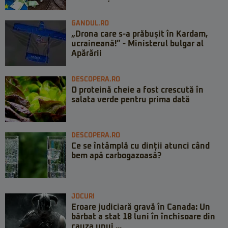
GANDUL.RO
„Drona care s-a prăbușit în Kardam,
ucraineană!” - Ministerul bulgar al
Apărării
DESCOPERA.RO
O proteină cheie a fost crescută în
salata verde pentru prima dată
DESCOPERA.RO
Ce se întâmplă cu dinții atunci când
bem apă carbogazoasă?
JOCURI
Eroare judiciară gravă în Canada: Un
bărbat a stat 18 luni în închisoare din
cauza unui ...