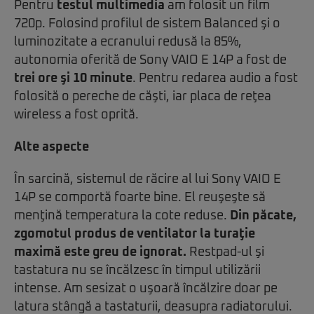
Pentru
testul multimedia
am folosit un film
720p. Folosind profilul de sistem Balanced şi o
luminozitate a ecranului redusă la 85%,
autonomia oferită de Sony VAIO E 14P a fost de
trei ore şi 10 minute
. Pentru redarea audio a fost
folosită o pereche de căşti, iar placa de reţea
wireless a fost oprită.
Alte aspecte
În sarcină, sistemul de răcire al lui Sony VAIO E
14P se comportă foarte bine. El reuşeşte să
menţină temperatura la cote reduse.
Din păcate,
zgomotul produs de ventilator la turaţie
maximă este greu de ignorat.
Restpad-ul şi
tastatura nu se încălzesc în timpul utilizării
intense. Am sesizat o uşoară încălzire doar pe
latura stângă a tastaturii, deasupra radiatorului.