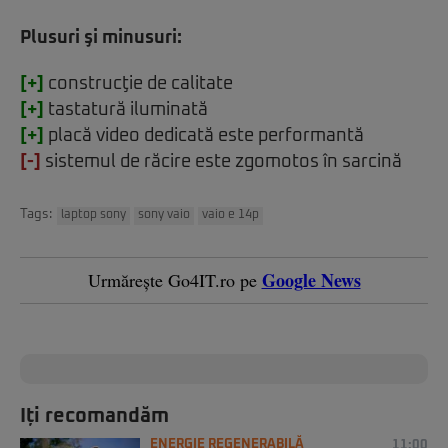
Plusuri şi minusuri:
[+]
construcţie de calitate
[+]
tastatură iluminată
[+]
placă video dedicată este performantă
[-]
sistemul de răcire este zgomotos în sarcină
Tags:
laptop sony
sony vaio
vaio e 14p
Google News
Urmărește Go4IT.ro pe
Iți recomandăm
ENERGIE REGENERABILĂ
11:00