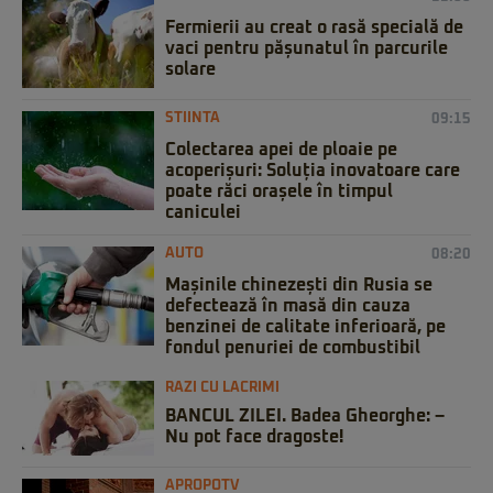
Fermierii au creat o rasă specială de
vaci pentru pășunatul în parcurile
solare
STIINTA
09:15
Colectarea apei de ploaie pe
acoperișuri: Soluția inovatoare care
poate răci orașele în timpul
caniculei
AUTO
08:20
Mașinile chinezești din Rusia se
defectează în masă din cauza
benzinei de calitate inferioară, pe
fondul penuriei de combustibil
RAZI CU LACRIMI
BANCUL ZILEI. Badea Gheorghe: –
Nu pot face dragoste!
APROPOTV