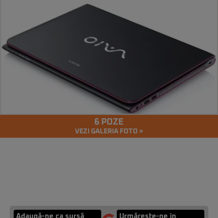
6 POZE
VEZI GALERIA FOTO »
Adaugă-ne ca sursă
Urmărește-ne in