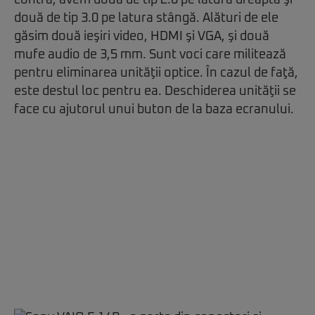
contră, avem două de tip 2.0 pe latura dreaptă şi
două de tip 3.0 pe latura stângă. Alături de ele
găsim două ieşiri video, HDMI şi VGA, şi două
mufe audio de 3,5 mm. Sunt voci care militează
pentru eliminarea unităţii optice. În cazul de faţă,
este destul loc pentru ea. Deschiderea unităţii se
face cu ajutorul unui buton de la baza ecranului.