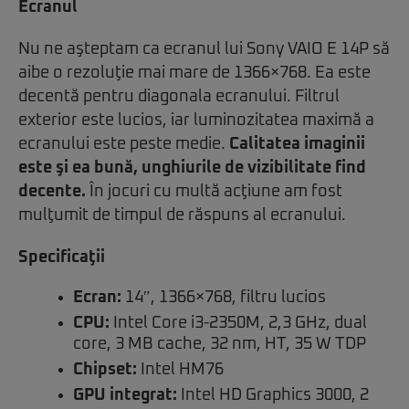
Ecranul
Nu ne aşteptam ca ecranul lui Sony VAIO E 14P să
aibe o rezoluţie mai mare de 1366×768. Ea este
decentă pentru diagonala ecranului. Filtrul
exterior este lucios, iar luminozitatea maximă a
ecranului este peste medie.
Calitatea imaginii
este şi ea bună, unghiurile de vizibilitate find
decente.
În jocuri cu multă acţiune am fost
mulţumit de timpul de răspuns al ecranului.
Specificaţii
Ecran:
14″, 1366×768, filtru lucios
CPU:
Intel Core i3-2350M, 2,3 GHz, dual
core, 3 MB cache, 32 nm, HT, 35 W TDP
Chipset:
Intel HM76
GPU integrat:
Intel HD Graphics 3000, 2