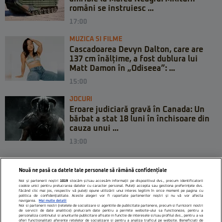
români se instruiesc ...
17:00
MUZICA SI FILME
Cascadoarea Devyn Dalton, care are
137 cm înălțime, a fost dublura lui
Matt Damon în „Odiseea”: ...
15:00
JOCURI
Eroare judiciară gravă în Canada: Un
bărbat a stat 18 luni în închisoare din
cauza unui ...
13:00
Nouă ne pasă ca datele tale personale să rămână confidențiale
Noi și partenerii noștri
1019
stocăm și/sau accesăm informații pe dispozitivul dvs., precum identificatorii
cookie unici pentru prelucrarea datelor cu caracter personal. Puteți accepta sau gestiona preferințele dvs.
făcând clic mai jos, respectiv vă puteți opune utilizării unui interes legitim în orice moment pe pagina cu
politica de confidențialitate. Aceste alegeri vor fi raportate partenerilor noștri și nu vă vor afecta
navigarea.
Mai multe detalii
Noi si partenerii nostri (retelele de socializare si agentiile de publicitate partenere, precum si furnizorii nostri
de servicii de date analitice) prelucram date pentru a permite website-ului sa functioneze, pentru a
personaliza continutul si anunturile publicitare afisate in functie de interesele si/sau profilul dvs., pentru a va
oferi functionalitati aferente retelelor de socializare si pentru a analiza traficul pe website. Beneficiati de