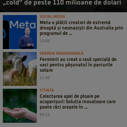
„cold” de peste 110 milioane de dolari
SOCIAL MEDIA
Meta a plătit creatori de extremă
dreaptă și neonaziști din Australia prin
programul de ...
13:00
ENERGIE REGENERABILĂ
Fermierii au creat o rasă specială de
vaci pentru pășunatul în parcurile
solare
11:00
STIINTA
Colectarea apei de ploaie pe
acoperișuri: Soluția inovatoare care
poate răci orașele în ...
09:15