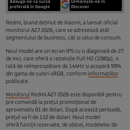
Adaugă-ne ca sursă
Urmărește-ne in
preferată în Google
Discover
Redmi, brand deținut de Xiaomi, a lansat oficial
monitorul A27 2026, care se adresează atât
segmentului de business, cât și celui de consum.
Noul model are un ecran IPS cu o diagonală de 27
de inci, care oferă o rezoluție Full HD (1080p), o
rată de reîmprospătare de 144Hz și acoperă 99%
din gama de culori sRGB, conform
informațiilor
publicate.
Monitorul
Redmi A27 2026 este disponibil pentru
pre comandă la prețul promoțional de
aproximativ 81 de dolari. După această perioadă,
prețul va fi de 112 de dolari. Noul model
oferă
funcții rezervate, de obicei, modelelor de