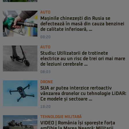
AUTO
Mașinile chinezești din Rusia se
defectează în masă din cauza benzinei
de calitate inferioară, ...
08:20
AUTO
Studiu: Utilizatorii de trotinete
electrice au un risc de trei ori mai mare
de leziuni cerebrale ...
08:03
DRONE
SUA ar putea interzice rertoactiv
vânzarea dronelor cu tehnologie LiDAR:
Ce modele și sectoare ...
18:20
TEHNOLOGIE MILITARĂ
VIDEO | România își sporește forța
amfibie la Marea Neagră: Militarii