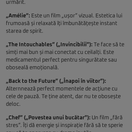
urmărit.
„Amélie”:
Este un film „ușor” vizual. Estetica lui
frumoasă și relaxată îți îmbunătățește instant
starea de spirit.
„The Intouchables” („Invincibilii”):
Te face să te
simți mai bun și mai conectat cu ceilalți. Este
medicamentul perfect pentru singurătate sau
oboseală emoțională.
„Back to the Future” („Înapoi în viitor”):
Alternnează perfect momentele de acțiune cu
cele de pauză. Te ține atent, dar nu te obosește
deloc.
„Chef” („Povestea unui bucătar”):
Un film „fără
stres”. Îți dă energie și inspirație fără să te sperie