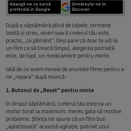
Adaugă-ne ca sursă
Urmărește-ne in
preferată în Google
Discover
După o săptămână plină de tabele, termene
limită și stres, vineri seară creierul tău este,
practic, „la pământ”. Deși pare că doar te uiți la
un film ca să treacă timpul, alegerea potrivită
este, de fapt, un medicament pentru minte.
Iată de ce avem nevoie de anumite filme pentru a
ne „repara” după muncă:
1. Butonul de „Reset” pentru minte
În timpul săptămânii, creierul tău este ca un
motor turat la maximum, mereu gata să rezolve
probleme. Știința ne spune că un film bun
„aplatizează” această agitație, potrivit unui