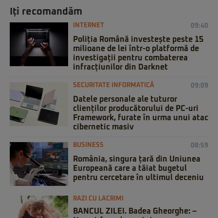
Iți recomandăm
INTERNET
09:40
Poliția Română investește peste 15
milioane de lei într-o platformă de
investigații pentru combaterea
infracțiunilor din Darknet
SECURITATE INFORMATICĂ
09:09
Datele personale ale tuturor
clienților producătorului de PC-uri
Framework, furate în urma unui atac
cibernetic masiv
BUSINESS
08:59
România, singura țară din Uniunea
Europeană care a tăiat bugetul
pentru cercetare în ultimul deceniu
RAZI CU LACRIMI
BANCUL ZILEI. Badea Gheorghe: –