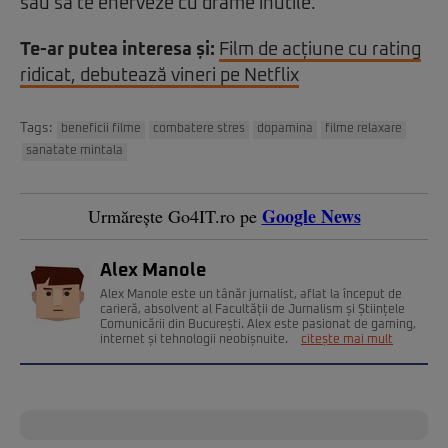
sau să te enerveze cu drame inutile.
Te-ar putea interesa și:
Film de acțiune cu rating
ridicat, debutează vineri pe Netflix
Tags:
beneficii filme
combatere stres
dopamina
filme relaxare
sanatate mintala
Google News
Urmărește Go4IT.ro pe
Alex Manole
Alex Manole este un tânăr jurnalist, aflat la început de
carieră, absolvent al Facultății de Jurnalism și Științele
Comunicării din București. Alex este pasionat de gaming,
internet și tehnologii neobișnuite.
citește mai mult