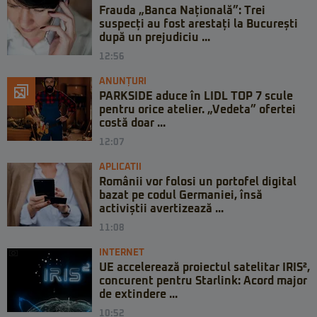
Frauda „Banca Națională”: Trei
suspecți au fost arestați la București
după un prejudiciu ...
12:56
ANUNȚURI
PARKSIDE aduce în LIDL TOP 7 scule
pentru orice atelier. „Vedeta” ofertei
costă doar ...
12:07
APLICATII
Românii vor folosi un portofel digital
bazat pe codul Germaniei, însă
activiștii avertizează ...
11:08
INTERNET
UE accelerează proiectul satelitar IRIS²,
concurent pentru Starlink: Acord major
de extindere ...
10:52