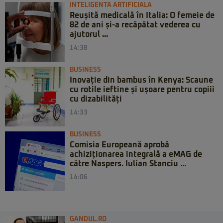
INTELIGENTA ARTIFICIALA
Reușită medicală în Italia: O femeie de
82 de ani și-a recăpătat vederea cu
ajutorul ...
14:38
BUSINESS
Inovație din bambus în Kenya: Scaune
cu rotile ieftine și ușoare pentru copiii
cu dizabilități
14:33
BUSINESS
Comisia Europeană aprobă
achiziționarea integrală a eMAG de
către Naspers. Iulian Stanciu ...
14:06
GANDUL.RO