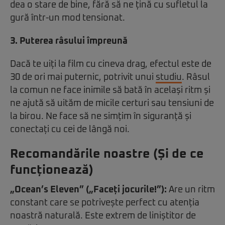
dea o stare de bine, fără să ne țină cu sufletul la
gură într-un mod tensionat.
3. Puterea râsului împreună
Dacă te uiți la film cu cineva drag, efectul este de
30 de ori mai puternic, potrivit unui
studiu
. Râsul
la comun ne face inimile să bată în același ritm și
ne ajută să uităm de micile certuri sau tensiuni de
la birou. Ne face să ne simțim în siguranță și
conectați cu cei de lângă noi.
Recomandările noastre (Și de ce
funcționează)
„Ocean’s Eleven” („Faceți jocurile!”):
Are un ritm
constant care se potrivește perfect cu atenția
noastră naturală. Este extrem de liniștitor de