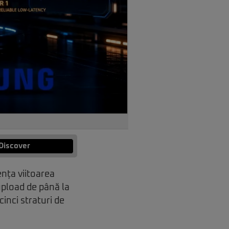
Discover
ența viitoarea
upload de până la
inci straturi de