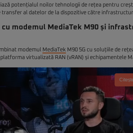
iază potențialul noilor tehnologii de rețea pentru creș
transfer al datelor de la dispozitive către infrastructur
t cu modemul MediaTek M90 și infrast
combinat modemul
MediaTek
M90 5G cu soluțiile de rețe
 platforma virtualizată RAN (vRAN) și echipamentele 
Citește