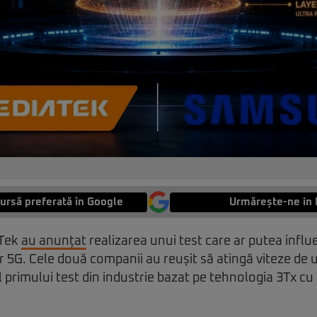
ursă preferată în Google
Urmărește-ne in 
aTek
au anunțat
realizarea unui test care ar putea influ
or 5G. Cele două companii au reușit să atingă viteze de 
 primului test din industrie bazat pe tehnologia 3Tx cu c