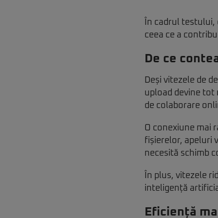
În cadrul testului
ceea ce a contribu
De ce contea
Deși vitezele de d
upload devine tot m
de colaborare onli
O conexiune mai ra
fișierelor, apeluri
necesită schimb co
În plus, vitezele r
inteligență artifi
Eficiență ma