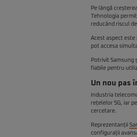
Pe lângă creșterea 
Tehnologia permite
reducând riscul de
Acest aspect este 
pot accesa simulta
Potrivit Samsung ș
fiabile pentru utiliz
Un nou pas î
Industria telecomu
rețelelor 5G, iar 
cercetare.
Reprezentanții
Sa
configurații avans