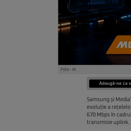
Foto - AI
Adaugă-ne ca s
Samsung și Medi
evoluție a rețelel
670 Mbps în cadrul
transmisie uplink.