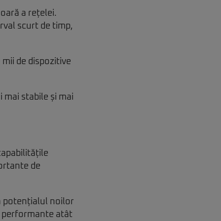
oară a rețelei.
rval scurt de timp,
mii de dispozitive
 mai stabile și mai
apabilitățile
portante de
 potențialul noilor
i performante atât