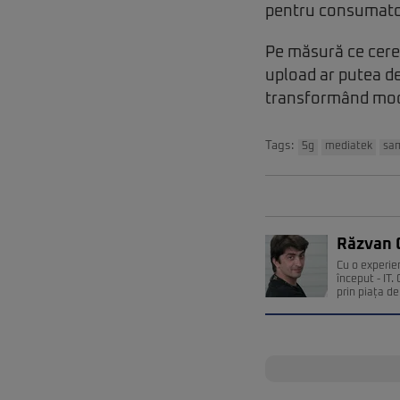
pentru consumatori
Pe măsură ce cerer
upload ar putea de
transformând modul 
Tags:
5g
mediatek
sa
Răzvan 
Cu o experie
început - IT
prin piața de 