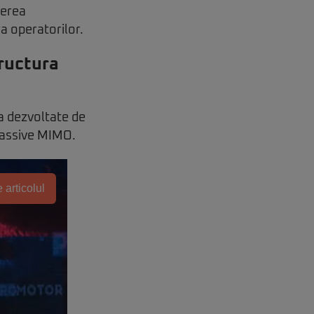
terea
a operatorilor.
ructura
a dezvoltate de
Massive MIMO.
 articolul