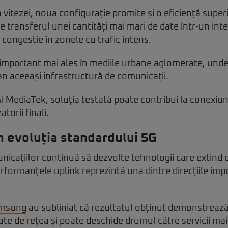
vitezei, noua configurație promite și o eficiență superi
 transferul unei cantități mai mari de date într-un inte
 congestie în zonele cu trafic intens.
important mai ales în mediile urbane aglomerate, unde 
n aceeași infrastructură de comunicații.
i MediaTek, soluția testată poate contribui la conexiuni
atorii finali.
n evoluția standardului 5G
nicațiilor continuă să dezvolte tehnologii care extind c
performanțele uplink reprezintă una dintre direcțiile im
msung
au subliniat că rezultatul obținut demonstrează
ate de rețea și poate deschide drumul către servicii ma