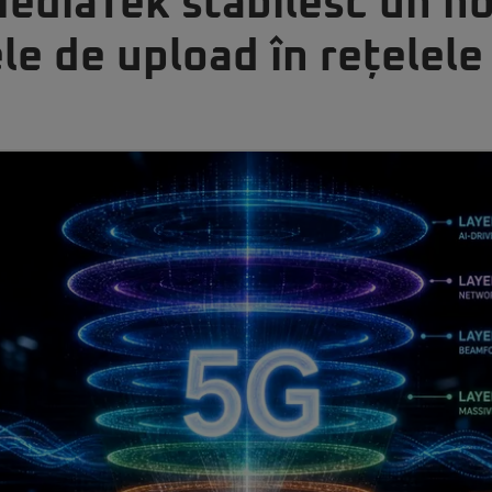
ediaTek stabilesc un no
le de upload în rețelele