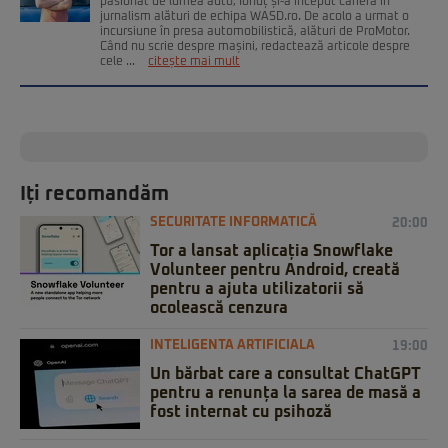
pasionat de lumea auto, Ionuț și-a început cariera în
jurnalism alături de echipa WASD.ro. De acolo a urmat o
incursiune în presa automobilistică, alături de ProMotor.
Când nu scrie despre mașini, redactează articole despre
cele ...
citește mai mult
Iți recomandăm
SECURITATE INFORMATICĂ
20:00
Tor a lansat aplicația Snowflake
Volunteer pentru Android, creată
pentru a ajuta utilizatorii să
ocolească cenzura
INTELIGENTA ARTIFICIALA
19:00
Un bărbat care a consultat ChatGPT
pentru a renunța la sarea de masă a
fost internat cu psihoză