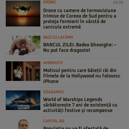
DRONE
18:30
Drone cu camere de termoviziune
trimise de Coreea de Sud pentru a
proteja fermierii în vârstă de
canicula extremă
RAZI CU LACRIMI
BANCUL ZILEI. Badea Gheorghe: –
Nu pot face dragoste!
APROPOTV
Motivul pentru care băieții răi din
filmele de la Hollywood nu folosesc
iPhone
GO4GAMES
World of Warships Legends
sărbătorește 7 ani de existență cu
activități festive și recompense
CAPITAL.RO
Populația nu va fi afectată de