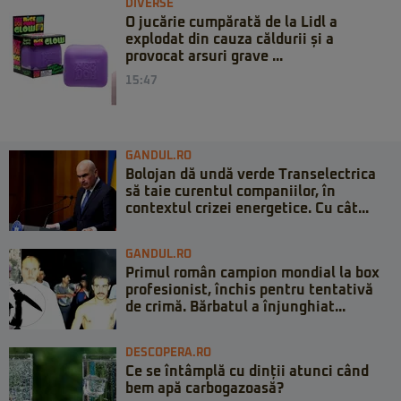
DIVERSE
O jucărie cumpărată de la Lidl a
explodat din cauza căldurii și a
provocat arsuri grave ...
15:47
GANDUL.RO
Bolojan dă undă verde Transelectrica
să taie curentul companiilor, în
contextul crizei energetice. Cu cât...
GANDUL.RO
Primul român campion mondial la box
profesionist, închis pentru tentativă
de crimă. Bărbatul a înjunghiat...
DESCOPERA.RO
Ce se întâmplă cu dinții atunci când
bem apă carbogazoasă?