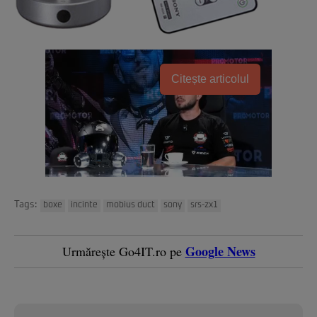
Citește articolul
Tags:
boxe
incinte
mobius duct
sony
srs-zx1
Google News
Urmărește Go4IT.ro pe