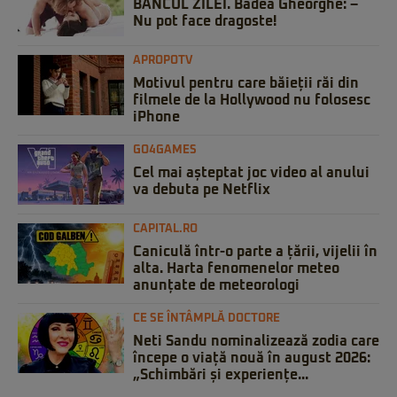
BANCUL ZILEI. Badea Gheorghe: –
Nu pot face dragoste!
APROPOTV
Motivul pentru care băieții răi din
filmele de la Hollywood nu folosesc
iPhone
GO4GAMES
Cel mai așteptat joc video al anului
va debuta pe Netflix
CAPITAL.RO
Caniculă într-o parte a țării, vijelii în
alta. Harta fenomenelor meteo
anunțate de meteorologi
CE SE ÎNTÂMPLĂ DOCTORE
Neti Sandu nominalizează zodia care
începe o viață nouă în august 2026:
„Schimbări și experiențe...