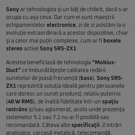
Sony
ar tehnologiza şi un băţ de chibrit, dacă s-ar
ocupa cu aşa ceva. Dar cum ei sunt maeştrii
echipamentelor
electronice
, zi de zi asistăm la o
evoluţie extraordinară a acestor dispozitive, chiar
şi a celor mai puţin complexe, cum ar fi
boxele
stereo
active
Sony SRS-ZX1
.
Acestea beneficiază de tehnologia
“Mobius-
Duct”
ce îmbunătăţeşte calitatea redării
sunetelor de joasă frecvenţă (
bass
).
Sony SRS-
ZX1
reprezintă soluţia ideală pentru persoanele
care doresc un sunet prodund, relativ puternic
(
40 W RMS
), de înaltă fidelitate într-un
spaţiu
restrâns
şi/sau aglomerat, acolo unde prezenţa
sistemelor 5.1 sau 7.1 nu ar fi posibilă sau
recomandată. Câteva alte
specificaţii
: 2 intrări
analogice, carcasă metalică, telecomandă.