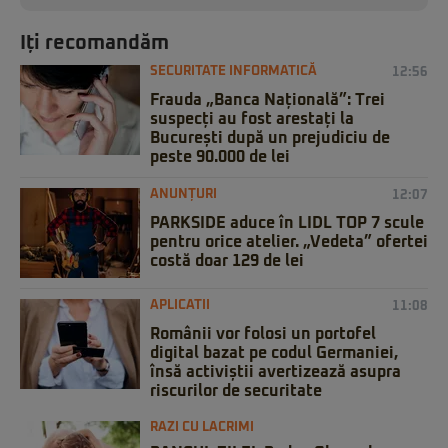
Iți recomandăm
SECURITATE INFORMATICĂ
12:56
Frauda „Banca Națională”: Trei
suspecți au fost arestați la
București după un prejudiciu de
peste 90.000 de lei
ANUNȚURI
12:07
PARKSIDE aduce în LIDL TOP 7 scule
pentru orice atelier. „Vedeta” ofertei
costă doar 129 de lei
APLICATII
11:08
Românii vor folosi un portofel
digital bazat pe codul Germaniei,
însă activiștii avertizează asupra
riscurilor de securitate
RAZI CU LACRIMI