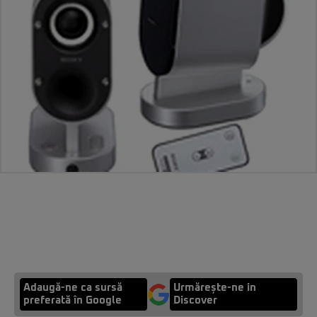
Adaugă-ne ca sursă
Urmărește-ne in
preferată în Google
Discover