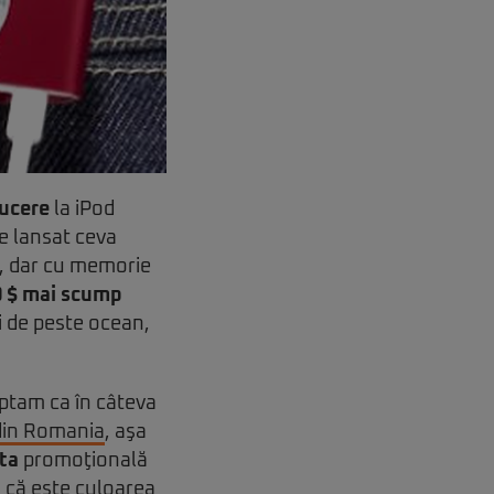
ucere
la iPod
ie lansat ceva
e, dar cu memorie
0 $ mai scump
i de peste ocean,
eptam ca în câteva
 din Romania
, aşa
rta
promoţională
i că este culoarea