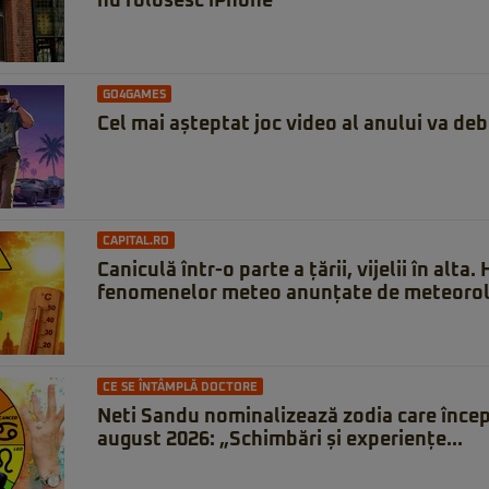
nu folosesc iPhone
GO4GAMES
Cel mai așteptat joc video al anului va deb
CAPITAL.RO
Caniculă într-o parte a țării, vijelii în alta.
fenomenelor meteo anunțate de meteorol
CE SE ÎNTÂMPLĂ DOCTORE
Neti Sandu nominalizează zodia care încep
august 2026: „Schimbări și experiențe...