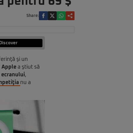
ă pentru 69 $
Share:
Discover
ferinţă şi un
.
Apple
a ştiut să
a ecranului
,
petiţia
nu a