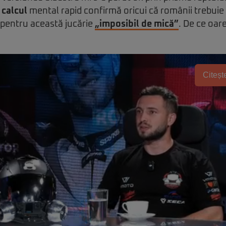
n
calcul
mental rapid confirmă oricui că românii trebuie
pentru această jucărie
„imposibil de mică”
. De ce oar
Citește