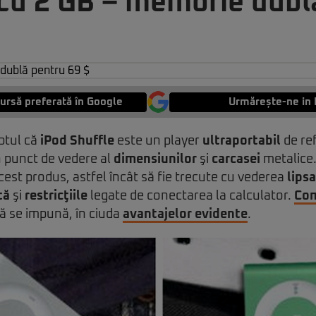
 cu 2 GB – memorie dubl
ursă preferată în Google
Urmărește-ne in 
ptul că
iPod Shuffle
este un player
ultraportabil
de re
n punct de vedere al
dimensiunilor
şi
carcasei
metalice
cest produs, astfel încât să fie trecute cu vederea
lips
tă
şi
restricţiile
legate de conectarea la calculator.
Com
să se impună, în ciuda
avantajelor evidente
.