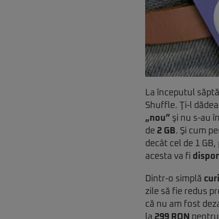
La începutul săpt
Shuffle. Ţi-l dădea
„nou”
şi nu s-au î
de
2 GB
. Şi cum p
decât cel de 1 GB,
acesta va fi
dispon
Dintr-o simplă
cur
zile să fie redus p
că nu am fost deza
la
299 RON
pentru 