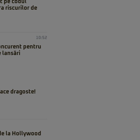
at pe codul
a riscurilor de
10:52
concurent pentru
 lansări
ace dragoste!
 de la Hollywood