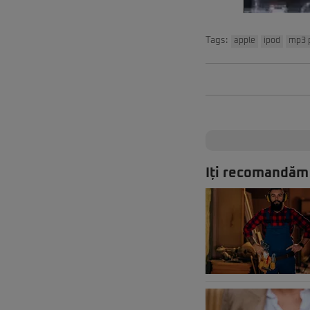
Tags:
apple
ipod
mp3 p
Iți recomandăm