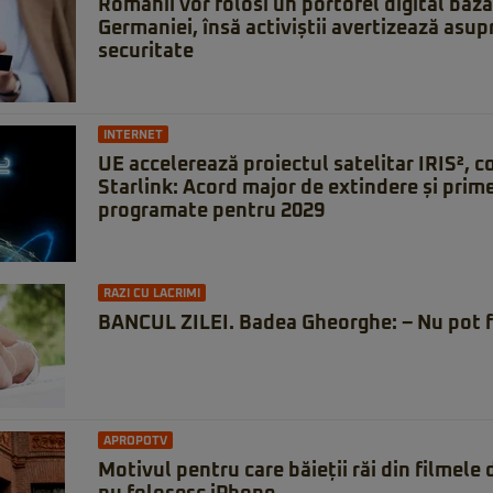
Românii vor folosi un portofel digital baz
Germaniei, însă activiștii avertizează asupr
securitate
INTERNET
UE accelerează proiectul satelitar IRIS², 
Starlink: Acord major de extindere și prime
programate pentru 2029
RAZI CU LACRIMI
BANCUL ZILEI. Badea Gheorghe: – Nu pot f
APROPOTV
Motivul pentru care băieții răi din filmele