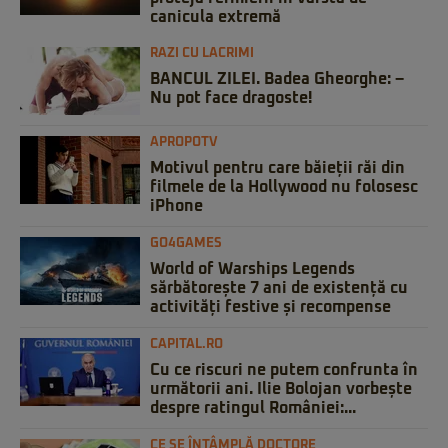
canicula extremă
RAZI CU LACRIMI
BANCUL ZILEI. Badea Gheorghe: –
Nu pot face dragoste!
APROPOTV
Motivul pentru care băieții răi din
filmele de la Hollywood nu folosesc
iPhone
GO4GAMES
World of Warships Legends
sărbătorește 7 ani de existență cu
activități festive și recompense
CAPITAL.RO
Cu ce riscuri ne putem confrunta în
următorii ani. Ilie Bolojan vorbește
despre ratingul României:...
CE SE ÎNTÂMPLĂ DOCTORE