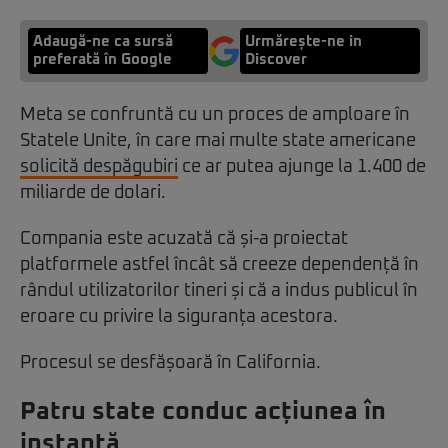
Adaugă-ne ca sursă
Urmărește-ne in
preferată în Google
Discover
Meta se confruntă cu un proces de amploare în
Statele Unite, în care mai multe state americane
solicită despăgubiri
ce ar putea ajunge la 1.400 de
miliarde de dolari.
Compania este acuzată că și-a proiectat
platformele astfel încât să creeze dependență în
rândul utilizatorilor tineri și că a indus publicul în
eroare cu privire la siguranța acestora.
Procesul se desfășoară în California.
Patru state conduc acțiunea în
instanță