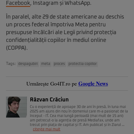
Facebook
, Instagram și WhatsApp.
În paralel, alte 29 de state americane au deschis
un proces federal împotriva Meta pentru
presupuse încălcări ale Legii privind protecția
confidențialității copiilor în mediul online
(COPPA).
Tags:
despagubiri
meta
proces
protectia copiilor
Google News
Urmărește Go4IT.ro pe
Răzvan Crăciun
Cu o experiență de aproape 30 de ani în presă, în luna mai
2025 am ajuns din nou în domeniul care m-a pasionat de la
început - IT. Cea mai lungă perioadă (mai mult de 15 ani)
am petrecut-o la agenția de presă Mediafax, unde am
trecut prin piața de capital și IT. Am publicat și în Ziarul ...
citește mai mult