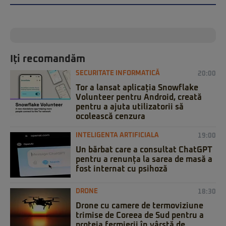
Iți recomandăm
SECURITATE INFORMATICĂ
20:00
Tor a lansat aplicația Snowflake
Volunteer pentru Android, creată
pentru a ajuta utilizatorii să
ocolească cenzura
INTELIGENTA ARTIFICIALA
19:00
Un bărbat care a consultat ChatGPT
pentru a renunța la sarea de masă a
fost internat cu psihoză
DRONE
18:30
Drone cu camere de termoviziune
trimise de Coreea de Sud pentru a
proteja fermierii în vârstă de