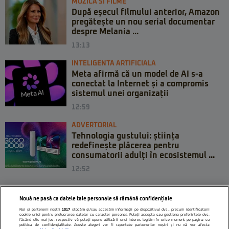
MUZICA SI FILME
După eșecul filmului anterior, Amazon
pregătește un nou serial documentar
despre Melania ...
13:13
INTELIGENTA ARTIFICIALA
Meta afirmă că un model de AI s-a
conectat la Internet și a compromis
sistemul unei organizații
12:59
ADVERTORIAL
Tehnologia gustului: știința
redefinește plăcerea pentru
consumatorii adulți în ecosistemul ...
12:52
Nouă ne pasă ca datele tale personale să rămână confidențiale
Noi și partenerii noștri
1017
stocăm și/sau accesăm informații pe dispozitivul dvs., precum identificatorii
cookie unici pentru prelucrarea datelor cu caracter personal. Puteți accepta sau gestiona preferințele dvs.
făcând clic mai jos, respectiv vă puteți opune utilizării unui interes legitim în orice moment pe pagina cu
politica de confidențialitate. Aceste alegeri vor fi raportate partenerilor noștri și nu vă vor afecta