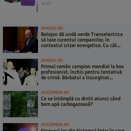
15:47
GANDUL.RO
Bolojan dă undă verde Transelectrica
să taie curentul companiilor, în
contextul crizei energetice. Cu cât...
GANDUL.RO
Primul român campion mondial la box
profesionist, închis pentru tentativă
de crimă. Bărbatul a înjunghiat...
DESCOPERA.RO
Ce se întâmplă cu dinții atunci când
bem apă carbogazoasă?
DESCOPERA.RO
Singurul loc din Sistemul Solar în care