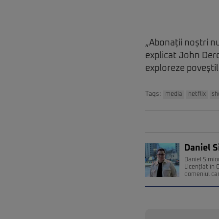
„Abonații noștri nu
explicat John Derde
exploreze poveștile
Tags:
media
netflix
sh
Daniel 
Daniel Simio
Licențiat în
domeniul car