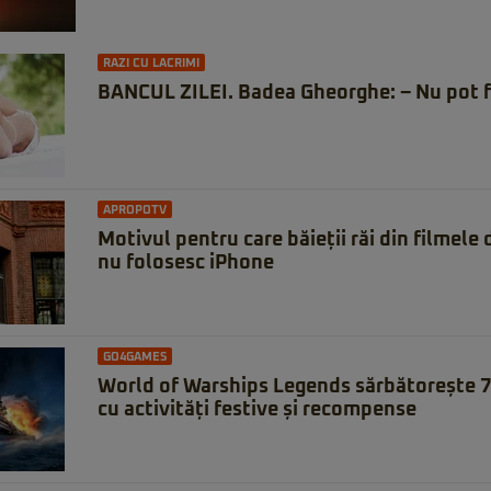
RAZI CU LACRIMI
BANCUL ZILEI. Badea Gheorghe: – Nu pot f
APROPOTV
Motivul pentru care băieții răi din filmele
nu folosesc iPhone
GO4GAMES
World of Warships Legends sărbătorește 7 
cu activități festive și recompense