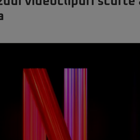
zdui videoclipuri scurte
a