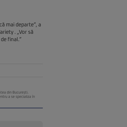
acă mai departe”, a
ariety . „Vor să
de final.”
atea din București.
ntru a se specializa în