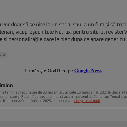
 vor doar să se uite la un serial sau la un film și să tre
rian, vicepreședintele Netflix, pentru site-ul revistei V
 și personalitățile care le plac după ce apare genericul 
orts
Google News
Urmărește Go4IT.ro pe
Simion
n a terminat Facultatea de Jurnalism și Științele Comunicării (FJSC), la Universit
 Comunicare și Relații Publice, el urmează acum masterul de Jurnalism Tematic pe
e îl pasionează de tânăr. În 2025, pasiunea ...
citește mai mult