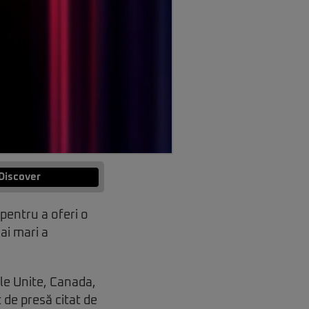
Discover
pentru a oferi o
ai mari a
ele Unite, Canada,
 de presă citat de