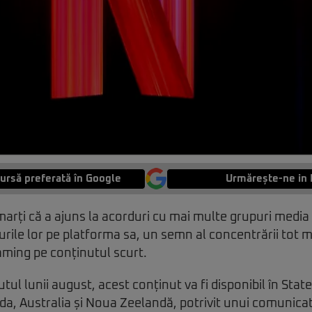
ursă preferată în Google
Urmărește-ne in 
marți că a ajuns la acorduri cu mai multe grupuri media 
purile lor pe platforma sa, un semn al concentrării tot m
aming pe conținutul scurt.
ul lunii august, acest conținut va fi disponibil în Stat
nda, Australia și Noua Zeelandă, potrivit unui comunicat