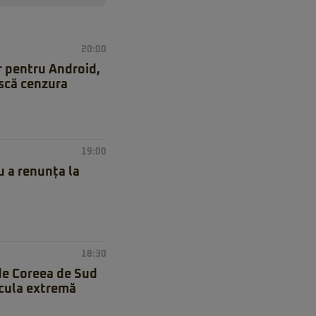
20:00
r pentru Android,
ască cenzura
19:00
 a renunța la
18:30
de Coreea de Sud
icula extremă