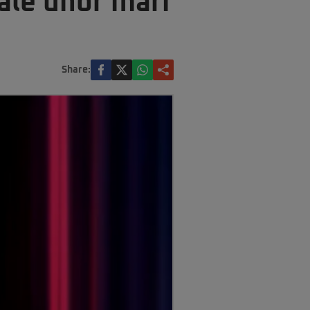
 ale unor mari
Share: