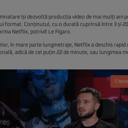
mnatare își dezvoltă producția video de mai mulți ani 
ui format. Conținutul, cu o durată cuprinsă între 3 și 20
orma Netflix, potrivit Le Figaro.
melor, în mare parte lungmetraje, Netflix a deschis rapid 
ională, adică de cel puțin 22 de minute, sau lungimea m
Citește