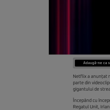
Adaugă-ne ca s
Netflix a anunțat 
parte din videocli
gigantului de stre
Începând cu început
Regatul Unit, Irla