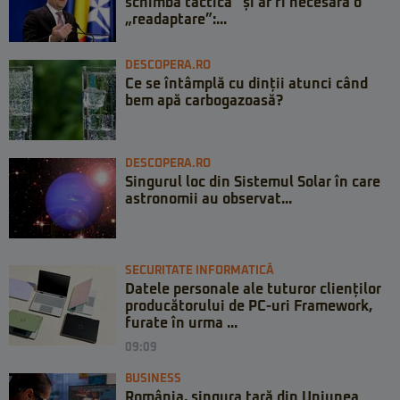
schimba tactica” și ar fi necesară o
„readaptare”:...
DESCOPERA.RO
Ce se întâmplă cu dinții atunci când
bem apă carbogazoasă?
DESCOPERA.RO
Singurul loc din Sistemul Solar în care
astronomii au observat...
SECURITATE INFORMATICĂ
Datele personale ale tuturor clienților
producătorului de PC-uri Framework,
furate în urma ...
09:09
BUSINESS
România, singura țară din Uniunea