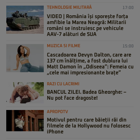
TEHNOLOGIE MILITARĂ
17:00
VIDEO | România își sporește forța
amfibie la Marea Neagră: Militarii
români se instruiesc pe vehicule
AAV-7 alături de SUA
MUZICA SI FILME
15:00
Cascadoarea Devyn Dalton, care are
137 cm înălțime, a fost dublura lui
Matt Damon în „Odiseea”: Femeia cu
„cele mai impresionante brațe”
RAZI CU LACRIMI
BANCUL ZILEI. Badea Gheorghe: –
Nu pot face dragoste!
APROPOTV
Motivul pentru care băieții răi din
filmele de la Hollywood nu folosesc
iPhone