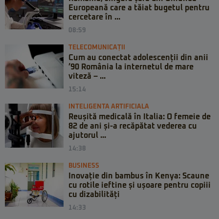
Europeană care a tăiat bugetul pentru
cercetare în ...
08:59
TELECOMUNICAȚII
Cum au conectat adolescenții din anii
’90 România la internetul de mare
viteză – ...
15:14
INTELIGENTA ARTIFICIALA
Reușită medicală în Italia: O femeie de
82 de ani și-a recăpătat vederea cu
ajutorul ...
14:38
BUSINESS
Inovație din bambus în Kenya: Scaune
cu rotile ieftine și ușoare pentru copiii
cu dizabilități
14:33