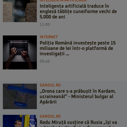
INTELIGENTA ARTIFICIALA
Inteligența artificială traduce în
engleză tăblițe cuneiforme vechi de
5.000 de ani
11:00
INTERNET
Poliția Română investește peste 15
milioane de lei într-o platformă de
investigații ...
09:40
GANDUL.RO
„Drona care s-a prăbușit în Kardam,
ucraineană!” - Ministerul bulgar al
Apărării
GANDUL.RO
Radu Miruță susține că Rusia „își va